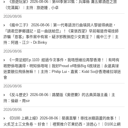
《旅遊玩家》2026-08-06︱第44季第10集：兵庫縣 灘五鄉酒造之旅
（完滿篇）︱主持 : 旅遊鍾 , 小卓
2026/08/06
《瘋中三子》 2026-08-06｜第一代粵語流行曲填詞人黎彼得病逝，
「請君您夢鄉謹記，這一曲送給您」！《東張西望》早前報道骨場技師
詐騙「恩客」事件案中有案，疑涉邪教操控少女賣淫？｜瘋中三子｜主
持：阿通、江少、Dr.Binky
2026/08/06
《一齊足經Ep.110》經過今次事件，我唔想維拉再黎香港！｜有時有
啲野係唔講得，明知係唔啱丨我好Proud of唔係Big 6既球迷｜永遠真球
迷要靚位飛係無嘛！丨主持：Philip Lui、嘉賓：Kidd So@香港維拉球迷
會
2026/08/06
《反斗歷史》2026-08-06︱路蘭版《奧德賽》的古典英雄主義︱主
持：倫爺，周sir
2026/08/06
《D100 上綱上線》2026-08-06｜葵廣直擊！尋找冰糖葫蘆的故事！｜
火炙芝士三文魚卷 ~ 好食！｜禮賢推介芒果奶西，涼透心！｜D100上綱