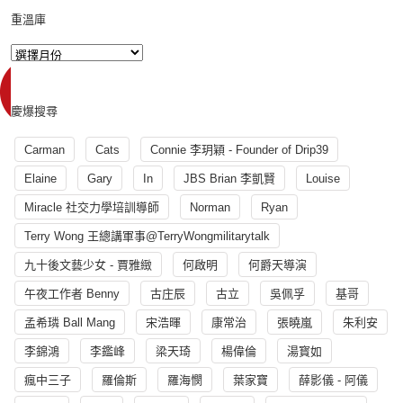
重溫庫
慶爆搜尋
Carman
Cats
Connie 李玥穎 - Founder of Drip39
Elaine
Gary
In
JBS Brian 李凱賢
Louise
Miracle 社交力學培訓導師
Norman
Ryan
Terry Wong 王總講軍事@TerryWongmilitarytalk
九十後文藝少女 - 賈雅緻
何啟明
何爵天導演
午夜工作者 Benny
古庄辰
古立
吳佩孚
基哥
孟希璘 Ball Mang
宋浩暉
康常治
張曉嵐
朱利安
李錦鴻
李鑑峰
梁天琦
楊偉倫
湯寳如
瘋中三子
羅倫斯
羅海憫
葉家寶
薛影儀 - 阿儀