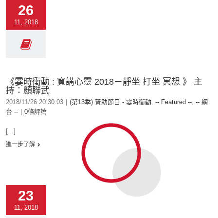
26
11, 2018
《霎時衝動 : 寬講心靈 2018－靜坐 打坐 冥想 》 主
持：顏聯武
2018/11/26 20:30:03
|
(第13季) 贊助節目 - 霎時衝動
,
-- Featured --
,
-- 網
台 --
|
0條評論
[...]
進一步了解
23
11, 2018