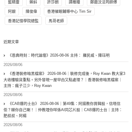
藍精靈
蝌蚪
許莎朗
譚雁瞳
鄭遨汶法筠師傅
阿銀
陳俊偉
香港催眠輔導中心 Tim Sir
香港記憶學院總監
馬哥老師
近期文章
《恩典時刻：時代論壇》2026-08-06 主持： 羅民威、陳珏明
2026/08/06
《香港裝修暗黑檔案》 2026-08-06｜裝修完成後，Roy Kwan 教大家3
大收樓驗貨重點。另外發現一屋曱甴又點處理？｜香港裝修暗黑檔案｜
主持：瘋子江少，Roy Kwan
2026/08/06
《CAB爆的士台》 2026-08-06｜第49集：阿揚教你買韓股，信唔信
佢？睇你自己喇！｜仲教埋你咩係AI同芯片股｜CAB爆的士台｜主持：
肥叔叔、阿楊
2026/08/06