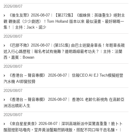
2026/08/07
《後生友聚》2026-08-07︱【第272集】《蜘蛛俠：英雄重生》絕對主
觀 觀後感（少少劇透）！Tom Holland 版本以來 最似漫畫、最好睇嘅一
集！｜主持：Jack、諾少
2026/08/07
《巴膠不敗》2026-08-07︱(第151集) 由巴士迷變身車長！年輕車長親
述入行心路歷程｜報名考試有幾難？邊啲路線最考功夫？︱主持：法蘭
西，嘉賓︰Bowan
2026/08/07
《香港台 – 聲音專欄》 2026-08-07｜ 信報CEO AI EJ Tech模擬經營
汽水機 AI即變狡猾
2026/08/07
《香港台 – 聲音專欄》 2026-08-07｜ 香港01 老齡化新視角 在高齡亞
洲活出精彩人生
2026/08/07
《來自星星美食》2026-08-07︱深圳高端新派中菜驚喜重重！脆卜卜
酸甜燈影咕嚕肉，堂弄黃油蟹黯然銷魂飯，搭配不同口味干邑名釀。︱