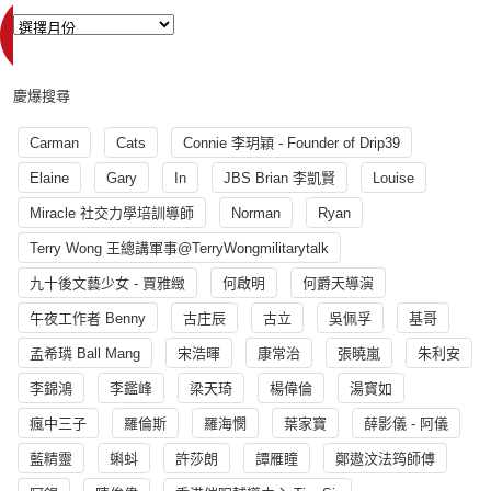
慶爆搜尋
Carman
Cats
Connie 李玥穎 - Founder of Drip39
Elaine
Gary
In
JBS Brian 李凱賢
Louise
Miracle 社交力學培訓導師
Norman
Ryan
Terry Wong 王總講軍事@TerryWongmilitarytalk
九十後文藝少女 - 賈雅緻
何啟明
何爵天導演
午夜工作者 Benny
古庄辰
古立
吳佩孚
基哥
孟希璘 Ball Mang
宋浩暉
康常治
張曉嵐
朱利安
李錦鴻
李鑑峰
梁天琦
楊偉倫
湯寳如
瘋中三子
羅倫斯
羅海憫
葉家寶
薛影儀 - 阿儀
藍精靈
蝌蚪
許莎朗
譚雁瞳
鄭遨汶法筠師傅