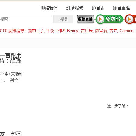
聯絡我們
訂購服務
節目表
節目重溫
D100 慶爆搜尋 :
瘋中三子
,
午夜工作者 Benny
,
古庄辰
,
康常治
,
古立
,
Carman
,
羅倫斯
有一首跟朋
持：顏聯
第32季) 贊助節
 --
,
-- 網台 --
進一步了解
朋友一句不