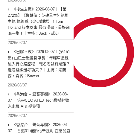
2026/08/07
《後生友聚》2026-08-07︱【第
272集】《蜘蛛俠：英雄重生》絕對
主觀 觀後感（少少劇透）！Tom
Holland 版本以來 最似漫畫、最好睇
嘅一集！｜主持：Jack、諾少
2026/08/07
《巴膠不敗》2026-08-07︱(第151
集) 由巴士迷變身車長！年輕車長親
述入行心路歷程｜報名考試有幾難？
邊啲路線最考功夫？︱主持：法蘭
西，嘉賓︰Bowan
2026/08/07
《香港台 – 聲音專欄》 2026-08-
07｜ 信報CEO AI EJ Tech模擬經營
汽水機 AI即變狡猾
2026/08/07
《香港台 – 聲音專欄》 2026-08-
07｜ 香港01 老齡化新視角 在高齡亞