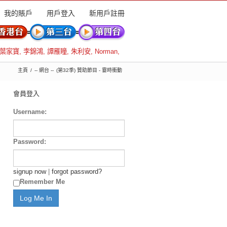
我的賬戶
用戶登入
新用戶註冊
葉家寶
,
李錦鴻
,
譚雁瞳
,
朱利安
,
Norman
,
主頁
-- 網台 --
(第32季) 贊助節目 - 霎時衝動
會員登入
Username:
Password:
signup now
|
forgot password?
Remember Me