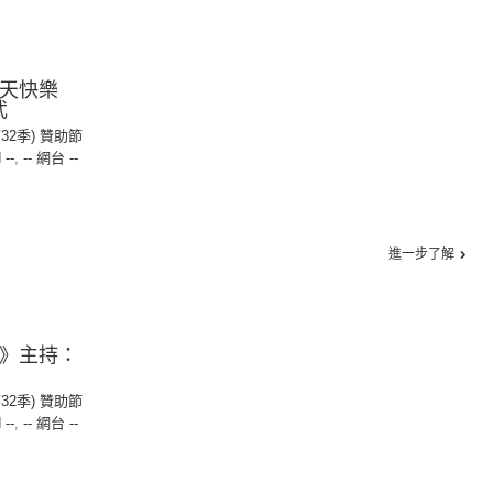
今天快樂
武
第32季) 贊助節
 --
,
-- 網台 --
進一步了解
待》主持：
第32季) 贊助節
 --
,
-- 網台 --