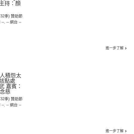
主持：顏
第32季) 贊助節
 --
,
-- 網台 --
進一步了解
港人積怨太
該點處
武 嘉賓：
何念慈
第32季) 贊助節
 --
,
-- 網台 --
進一步了解