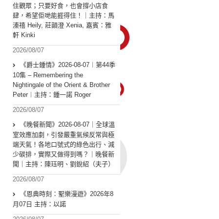
住觀眾；只要好食，也會撐小店食
肆，希望佢哋能捱得住！｜主持：馬
溱禧 Heily, 莊韻澄 Xenia, 嘉賓：雅
軒 Kinki
2026/08/07
《爵士鍾情》2026-08-07︱第44季
10集 – Remembering the
Nightingale of the Orient & Brother
Peter︱主持：鍾一諾 Roger
2026/08/07
《晚餐新聞》2026-08-07｜全球溫
室效應加劇，引發嚴重氣候反常與極
端天氣！各地口號式的綠色出行、減
少碳排，實際又做得到嗎？｜晚餐新
聞｜主持：陳珏明、劉銳紹（夫子）
2026/08/07
《恩典時刻：聖樂漫遊》2026年8
月07日 主持：以諾