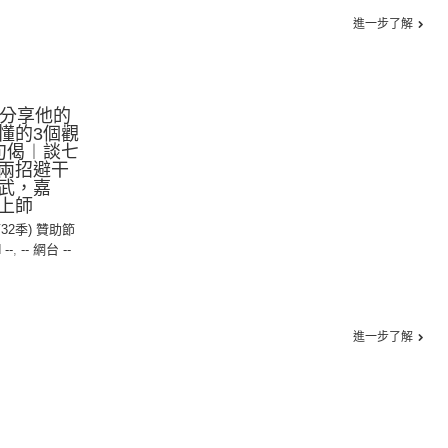
進一步了解
師分享他的
懂的3個觀
句偈︱談七
兩招避干
武，嘉
上師
第32季) 贊助節
 --
,
-- 網台 --
進一步了解