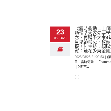
《霎時衝動 – 上
23
煩惱？大家先要學
念，再贈予大家4
08, 2023
月鬼節禁忌，教你
擾！》主持：顏聯
賓：蓮花少東金剛
2023/08/23 21:00:53
|
(
目 - 霎時衝動
,
-- Featured
|
0條評論
[...]