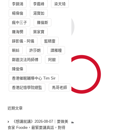
李錦鴻
李鑑峰
梁天琦
楊偉倫
湯寳如
瘋中三子
羅倫斯
羅海憫
葉家寶
薛影儀 - 阿儀
藍精靈
蝌蚪
許莎朗
譚雁瞳
鄭遨汶法筠師傅
阿銀
陳俊偉
香港催眠輔導中心 Tim Sir
香港記憶學院總監
馬哥老師
近期文章
《想講就講》2026-08-07｜要做美
食家 Foodie，最緊要講真話，對得