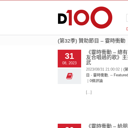
(第32季) 贊助節目 – 霎時衝動
《霎時衝動 – 總
31
友合唱過的歌》主
武
08, 2023
2023/08/31 21:00:02
|
(
目 - 霎時衝動
,
-- Featured
|
0條評論
[...]
《霎時衝動 – 給