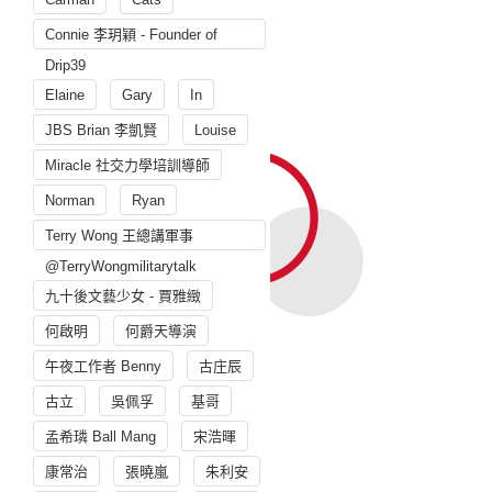
Connie 李玥穎 - Founder of
Drip39
Elaine
Gary
In
JBS Brian 李凱賢
Louise
Miracle 社交力學培訓導師
Norman
Ryan
Terry Wong 王總講軍事
@TerryWongmilitarytalk
九十後文藝少女 - 賈雅緻
何啟明
何爵天導演
午夜工作者 Benny
古庄辰
古立
吳佩孚
基哥
孟希璘 Ball Mang
宋浩暉
康常治
張曉嵐
朱利安