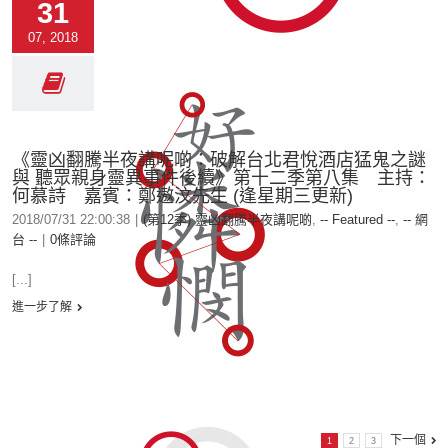
31
07, 2018
《靈凶翻騰半夜講呢啲：破解台北君悅酒店猛鬼之謎
與 聽眾親身靈異事件後續》第十二季第八集 主持：
何慕詩 嘉賓：鄭遨汶先生 (逢星期三更新)
2018/07/31 22:00:38
|
(第12季) 靈凶翻騰半夜講呢啲
,
-- Featured --
,
-- 網
台 --
|
0條評論
[...]
進一步了解
下一個
1
2
3