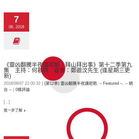
7
08, 2018
《靈凶翻騰半夜講呢啲：拜山拜出事》第十二季第九
集 主持：何慕詩 嘉賓：鄭遨汶先生 (逢星期三更
新)
2018/08/07 22:00:32
|
(第12季) 靈凶翻騰半夜講呢啲
,
-- Featured --
,
-- 網
台 --
|
0條評論
[...]
進一步了解