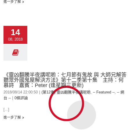
進一步了解
14
08, 2018
《靈凶翻騰半夜講呢啲：七月節有鬼故 與 大師兄解答
聽眾外國鬼屋解決方法》第十二季第十集 主持：何
慕詩 嘉賓：Peter (逢星期三更新)
2018/08/14 22:00:50
|
(第12季) 靈凶翻騰半夜講呢啲
,
-- Featured --
,
-- 網
台 --
|
0條評論
[...]
進一步了解