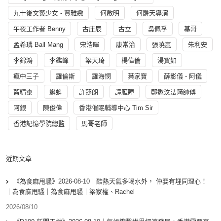
九十後文藝少女 - 賈雅緻
何啟明
何爵天導演
午夜工作者 Benny
古庄辰
古立
吳佩孚
基哥
孟希璘 Ball Mang
宋浩暉
康常治
張曉嵐
朱利安
李錦鴻
李鑑峰
梁天琦
楊偉倫
湯寳如
瘋中三子
羅倫斯
羅海憫
葉家寶
薛影儀 - 阿儀
藍精靈
蝌蚪
許莎朗
譚雁瞳
鄭遨汶法筠師傅
阿銀
陳俊偉
香港催眠輔導中心 Tim Sir
香港記憶學院總監
馬哥老師
近期文章
《為食麻甩騷》2026-08-10｜酷熱天氣多喝水外， 仲要有埋同理心！
｜為食麻甩騷｜為食麻甩騷｜梁家權、Rachel
2026/08/10