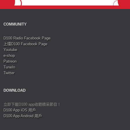
COMMUNITY
D100 Radio Facebook Page
上環D100 Facebook Page
Youtube
e-shop
Patreon
TuneIn
Twitter
DOWNLOAD
立即下載D100 app收聽精采節目！
D100 App iOS 用戶
D100 App Android 用戶