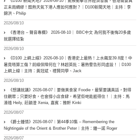
《D100 新聞天地》2026-08-10｜氣候衝擊世界經濟發展，香港需要真
正未雨綢繆！酷熱天氣下港人應如何應對？｜D100新聞天地｜主持：李
錦洪、Philip
2026/08/10
《香港台 – 聲音專欄》 2026-08-10｜ BBC中文 為何我不後悔20多歲
就選擇結紮
2026/08/10
《D100 上綱上線》2026-08-10｜香港史上最熱！上水飆至39.8度！中
暑竟唔算工傷？前線保障何在？林超英批：暑熱警告形同虛設！｜D100
上綱上線︱主持：黃冠斌、禮賢同學、Jack
2026/08/10
《想講就講》2026-08-07｜要做美食家 Foodie，最緊要講真話，對得
住觀眾；只要好食，也會撐小店食肆，希望佢哋能捱得住！｜主持：馬
溱禧 Heily, 莊韻澄 Xenia, 嘉賓：雅軒 Kinki
2026/08/07
《爵士鍾情》2026-08-07︱第44季10集 – Remembering the
Nightingale of the Orient & Brother Peter︱主持：鍾一諾 Roger
2026/08/07