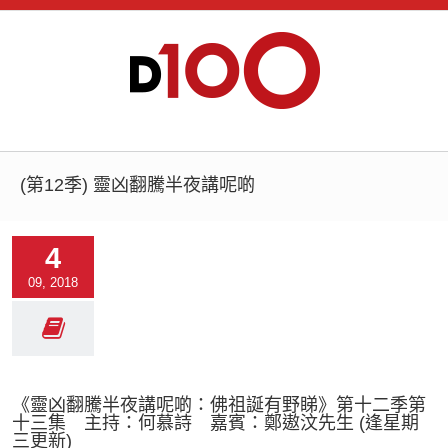
(第12季) 靈凶翻騰半夜講呢啲
4
09, 2018
《靈凶翻騰半夜講呢啲：佛祖誕有野睇》第十二季第
十三集 主持：何慕詩 嘉賓：鄭遨汶先生 (逢星期
三更新)