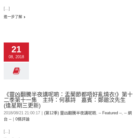
[...]
進一步了解
21
08, 2018
《靈凶翻騰半夜講呢啲：盂蘭節都唔好亂燒衣!》第十
二季第十一集 主持：何慕詩 嘉賓：鄭遨汶先生
(逢星期三更新)
2018/08/21 21:00:17
|
(第12季) 靈凶翻騰半夜講呢啲
,
-- Featured --
,
-- 網
台 --
|
0條評論
[...]