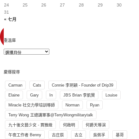
24
25
26
27
28
29
30
31
« 七月
重溫庫
慶爆搜尋
Carman
Cats
Connie 李玥穎 - Founder of Drip39
Elaine
Gary
In
JBS Brian 李凱賢
Louise
Miracle 社交力學培訓導師
Norman
Ryan
Terry Wong 王總講軍事@TerryWongmilitarytalk
九十後文藝少女 - 賈雅緻
何啟明
何爵天導演
午夜工作者 Benny
古庄辰
古立
吳佩孚
基哥