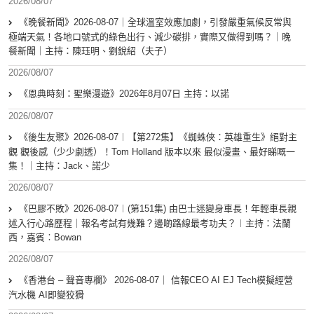
2026/08/07
《晚餐新聞》2026-08-07｜全球溫室效應加劇，引發嚴重氣候反常與
極端天氣！各地口號式的綠色出行、減少碳排，實際又做得到嗎？｜晚
餐新聞｜主持：陳珏明、劉銳紹（夫子）
2026/08/07
《恩典時刻：聖樂漫遊》2026年8月07日 主持：以諾
2026/08/07
《後生友聚》2026-08-07︱【第272集】《蜘蛛俠：英雄重生》絕對主
觀 觀後感（少少劇透）！Tom Holland 版本以來 最似漫畫、最好睇嘅一
集！｜主持：Jack、諾少
2026/08/07
《巴膠不敗》2026-08-07︱(第151集) 由巴士迷變身車長！年輕車長親
述入行心路歷程｜報名考試有幾難？邊啲路線最考功夫？︱主持：法蘭
西，嘉賓︰Bowan
2026/08/07
《香港台 – 聲音專欄》 2026-08-07｜ 信報CEO AI EJ Tech模擬經營
汽水機 AI即變狡猾