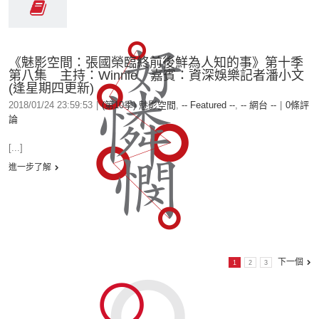
《魅影空間：張國榮臨終前後鮮為人知的事》第十季
第八集 主持：Winnie 嘉賓：資深娛樂記者潘小文
(逢星期四更新)
2018/01/24 23:59:53
|
(第10季) 魅影空間
,
-- Featured --
,
-- 網台 --
|
0條評
論
[...]
進一步了解
下一個
1
2
3