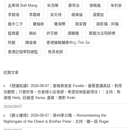
孟希璘 Ball Mang
宋浩暉
康常治
張曉嵐
朱利安
李錦鴻
李鑑峰
梁天琦
楊偉倫
湯寳如
瘋中三子
羅倫斯
羅海憫
葉家寶
薛影儀 - 阿儀
藍精靈
蝌蚪
許莎朗
譚雁瞳
鄭遨汶法筠師傅
阿銀
陳俊偉
香港催眠輔導中心 Tim Sir
香港記憶學院總監
馬哥老師
近期文章
《想講就講》2026-08-07｜要做美食家 Foodie，最緊要講真話，對得
住觀眾；只要好食，也會撐小店食肆，希望佢哋能捱得住！｜主持：馬
溱禧 Heily, 莊韻澄 Xenia, 嘉賓：雅軒 Kinki
2026/08/07
《爵士鍾情》2026-08-07︱第44季10集 – Remembering the
Nightingale of the Orient & Brother Peter︱主持：鍾一諾 Roger