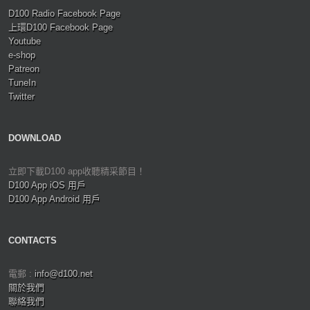
D100 Radio Facebook Page
上環D100 Facebook Page
Youtube
e-shop
Patreon
TuneIn
Twitter
DOWNLOAD
立即下載D100 app收聽精采節目！
D100 App iOS 用戶
D100 App Android 用戶
CONTACTS
電郵 :
info@d100.net
關於我們
聯絡我們