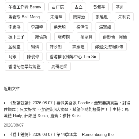
午夜工作者 Benny
古庄辰
古立
吳佩孚
基哥
孟希璘 Ball Mang
宋浩暉
康常治
張曉嵐
朱利安
李錦鴻
李鑑峰
梁天琦
楊偉倫
湯寳如
瘋中三子
羅倫斯
羅海憫
葉家寶
薛影儀 - 阿儀
藍精靈
蝌蚪
許莎朗
譚雁瞳
鄭遨汶法筠師傅
阿銀
陳俊偉
香港催眠輔導中心 Tim Sir
香港記憶學院總監
馬哥老師
近期文章
《想講就講》2026-08-07｜要做美食家 Foodie，最緊要講真話，對得
住觀眾；只要好食，也會撐小店食肆，希望佢哋能捱得住！｜主持：馬
溱禧 Heily, 莊韻澄 Xenia, 嘉賓：雅軒 Kinki
2026/08/07
《爵士鍾情》2026-08-07︱第44季10集 – Remembering the