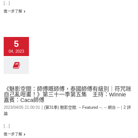
[...]
進一步了解
5
04, 2023
《魅影空間：師傅嘅師傅，泰國師傅有級別｜符咒咪
自己亂咁畫！》第三十一季第五集 主持：Winnie
嘉賓：Caca師傅
2023/04/05 21:00:01
|
(第31季) 魅影空間
,
-- Featured --
,
-- 網台 --
|
2 評
論
[...]
進一步了解