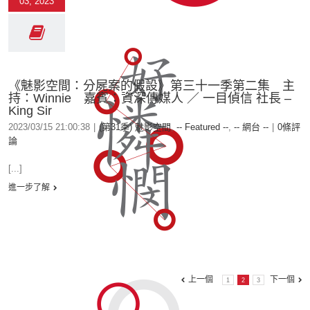
03, 2023
《魅影空間：分屍案的假設》第三十一季第二集 主
持：Winnie 嘉賓：資深傳媒人 ／ 一目偵信 社長 –
King Sir
2023/03/15 21:00:38
|
(第31季) 魅影空間
,
-- Featured --
,
-- 網台 --
|
0條評
論
[...]
進一步了解
上一個
下一個
1
2
3