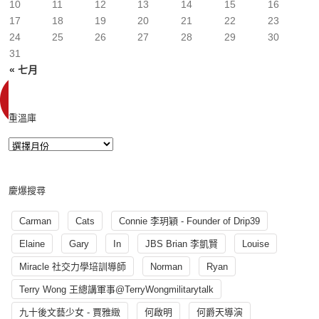
10
11
12
13
14
15
16
17
18
19
20
21
22
23
24
25
26
27
28
29
30
31
« 七月
重溫庫
慶爆搜尋
Carman
Cats
Connie 李玥穎 - Founder of Drip39
Elaine
Gary
In
JBS Brian 李凱賢
Louise
Miracle 社交力學培訓導師
Norman
Ryan
Terry Wong 王總講軍事@TerryWongmilitarytalk
九十後文藝少女 - 賈雅緻
何啟明
何爵天導演