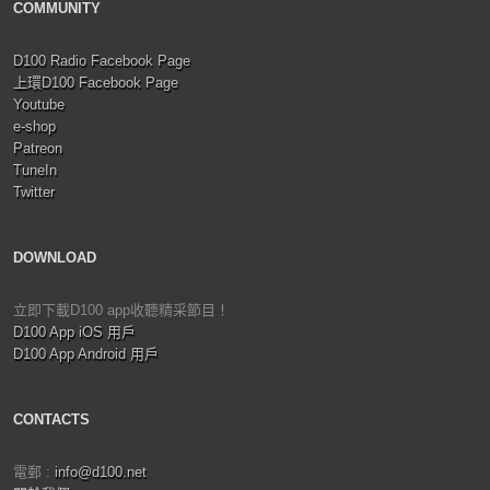
COMMUNITY
D100 Radio Facebook Page
上環D100 Facebook Page
Youtube
e-shop
Patreon
TuneIn
Twitter
DOWNLOAD
立即下載D100 app收聽精采節目！
D100 App iOS 用戶
D100 App Android 用戶
CONTACTS
電郵 :
info@d100.net