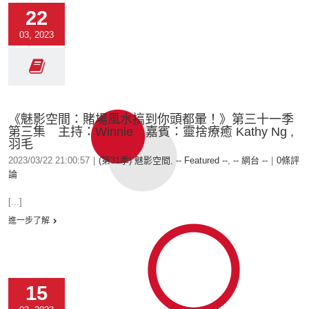
22
03, 2023
《魅影空間：賭場風水搞到你頭都暈！》第三十一季
第三集 主持：Winnie 嘉賓：靈捨療癒 Kathy Ng ,
羽毛
2023/03/22 21:00:57
|
(第31季) 魅影空間
,
-- Featured --
,
-- 網台 --
|
0條評
論
[...]
進一步了解
15