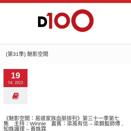
(第31季) 魅影空間
19
04, 2023
《魅影空間：易道家族血脈排列》第三十一季第七
集 主持：Winnie 嘉賓：梁風有信 – 梁顥藍師傅 ,
知姝識理 – 黃姝霖