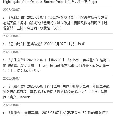
Nightingale of the Orient & Brother Peter︱主持：鍾一諾 Roger
2026/08/07
《晚餐新聞》2026-08-07｜全球溫室效應加劇，引發嚴重氣候反常與
極端天氣！各地口號式的綠色出行、減少碳排，實際又做得到嗎？｜晚
餐新聞｜主持：陳珏明、劉銳紹（夫子）
2026/08/07
《恩典時刻：聖樂漫遊》2026年8月07日 主持：以諾
2026/08/07
《後生友聚》2026-08-07︱【第272集】《蜘蛛俠：英雄重生》絕對主
觀 觀後感（少少劇透）！Tom Holland 版本以來 最似漫畫、最好睇嘅一
集！｜主持：Jack、諾少
2026/08/07
《巴膠不敗》2026-08-07︱(第151集) 由巴士迷變身車長！年輕車長親
述入行心路歷程｜報名考試有幾難？邊啲路線最考功夫？︱主持：法蘭
西，嘉賓︰Bowan
2026/08/07
《香港台 – 聲音專欄》 2026-08-07｜ 信報CEO AI EJ Tech模擬經營