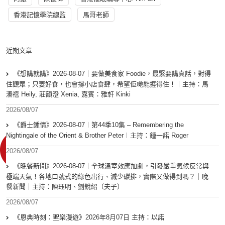
香港記憶學院總監
馬哥老師
近期文章
《想講就講》2026-08-07｜要做美食家 Foodie，最緊要講真話，對得
住觀眾；只要好食，也會撐小店食肆，希望佢哋能捱得住！｜主持：馬
溱禧 Heily, 莊韻澄 Xenia, 嘉賓：雅軒 Kinki
2026/08/07
《爵士鍾情》2026-08-07︱第44季10集 – Remembering the
Nightingale of the Orient & Brother Peter︱主持：鍾一諾 Roger
2026/08/07
《晚餐新聞》2026-08-07｜全球溫室效應加劇，引發嚴重氣候反常與
極端天氣！各地口號式的綠色出行、減少碳排，實際又做得到嗎？｜晚
餐新聞｜主持：陳珏明、劉銳紹（夫子）
2026/08/07
《恩典時刻：聖樂漫遊》2026年8月07日 主持：以諾