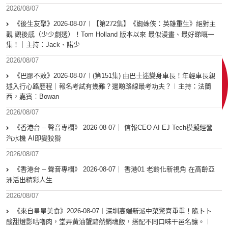
2026/08/07
《後生友聚》2026-08-07︱【第272集】《蜘蛛俠：英雄重生》絕對主
觀 觀後感（少少劇透）！Tom Holland 版本以來 最似漫畫、最好睇嘅一
集！｜主持：Jack、諾少
2026/08/07
《巴膠不敗》2026-08-07︱(第151集) 由巴士迷變身車長！年輕車長親
述入行心路歷程｜報名考試有幾難？邊啲路線最考功夫？︱主持：法蘭
西，嘉賓︰Bowan
2026/08/07
《香港台 – 聲音專欄》 2026-08-07｜ 信報CEO AI EJ Tech模擬經營
汽水機 AI即變狡猾
2026/08/07
《香港台 – 聲音專欄》 2026-08-07｜ 香港01 老齡化新視角 在高齡亞
洲活出精彩人生
2026/08/07
《來自星星美食》2026-08-07︱深圳高端新派中菜驚喜重重！脆卜卜
酸甜燈影咕嚕肉，堂弄黃油蟹黯然銷魂飯，搭配不同口味干邑名釀。︱