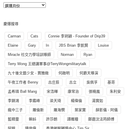
慶爆搜尋
Carman
Cats
Connie 李玥穎 - Founder of Drip39
Elaine
Gary
In
JBS Brian 李凱賢
Louise
Miracle 社交力學培訓導師
Norman
Ryan
Terry Wong 王總講軍事@TerryWongmilitarytalk
九十後文藝少女 - 賈雅緻
何啟明
何爵天導演
午夜工作者 Benny
古庄辰
古立
吳佩孚
基哥
孟希璘 Ball Mang
宋浩暉
康常治
張曉嵐
朱利安
李錦鴻
李鑑峰
梁天琦
楊偉倫
湯寳如
瘋中三子
羅倫斯
羅海憫
葉家寶
薛影儀 - 阿儀
藍精靈
蝌蚪
許莎朗
譚雁瞳
鄭遨汶法筠師傅
阿銀
陳俊偉
香港催眠輔導中心 Tim Sir