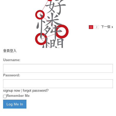
下一個
1
2
會員登入
Username:
Password:
signup now
|
forgot password?
Remember Me