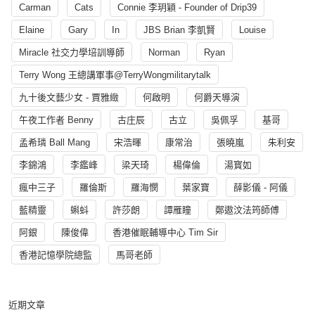
Carman
Cats
Connie 李玥穎 - Founder of Drip39
Elaine
Gary
In
JBS Brian 李凱賢
Louise
Miracle 社交力學培訓導師
Norman
Ryan
Terry Wong 王總講軍事@TerryWongmilitarytalk
九十後文藝少女 - 賈雅緻
何啟明
何爵天導演
午夜工作者 Benny
古庄辰
古立
吳佩孚
基哥
孟希璘 Ball Mang
宋浩暉
康常治
張曉嵐
朱利安
李錦鴻
李鑑峰
梁天琦
楊偉倫
湯寳如
瘋中三子
羅倫斯
羅海憫
葉家寶
薛影儀 - 阿儀
藍精靈
蝌蚪
許莎朗
譚雁瞳
鄭遨汶法筠師傅
阿銀
陳俊偉
香港催眠輔導中心 Tim Sir
香港記憶學院總監
馬哥老師
近期文章