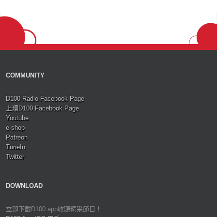
COMMUNITY
D100 Radio Facebook Page
上環D100 Facebook Page
Youtube
e-shop
Patreon
TuneIn
Twitter
DOWNLOAD
立即下載D100 app收聽精采節目！