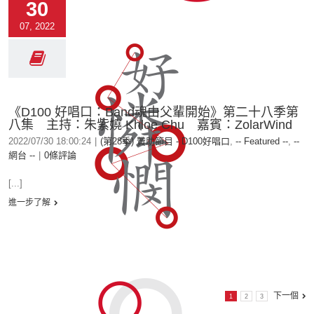
30
07, 2022
《D100 好唱口：Band魂由父輩開始》第二十八季第
八集 主持：朱紫嬈 Khloe Chu 嘉賓：ZolarWind
2022/07/30 18:00:24
|
(第28季) 贊助節目 - D100好唱口
,
-- Featured --
,
--
網台 --
|
0條評論
[...]
進一步了解
下一個
1
2
3