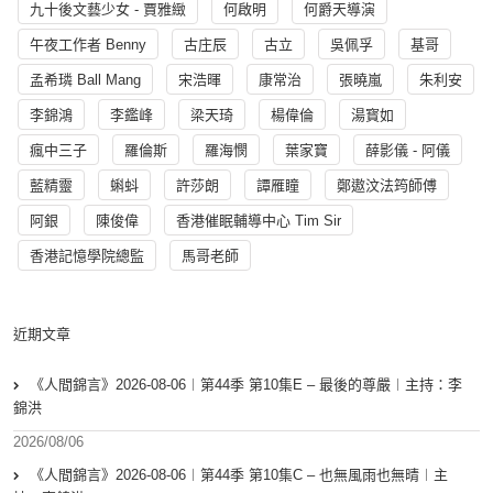
九十後文藝少女 - 賈雅緻
何啟明
何爵天導演
午夜工作者 Benny
古庄辰
古立
吳佩孚
基哥
孟希璘 Ball Mang
宋浩暉
康常治
張曉嵐
朱利安
李錦鴻
李鑑峰
梁天琦
楊偉倫
湯寳如
瘋中三子
羅倫斯
羅海憫
葉家寶
薛影儀 - 阿儀
藍精靈
蝌蚪
許莎朗
譚雁瞳
鄭遨汶法筠師傅
阿銀
陳俊偉
香港催眠輔導中心 Tim Sir
香港記憶學院總監
馬哥老師
近期文章
《人間錦言》2026-08-06︱第44季 第10集E – 最後的尊嚴︱主持：李
錦洪
2026/08/06
《人間錦言》2026-08-06︱第44季 第10集C – 也無風雨也無晴︱主