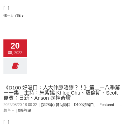
[...]
進一步了解
20
08, 2022
《D100 好唱口：人大仲膠唔膠？！》第二十八季第
十一集 主持：朱紫嬈 Khloe Chu、羅倫斯、Scott
嘉賓：日新、Anson @神奇膠
2022/08/20 18:00:32
|
(第28季) 贊助節目 - D100好唱口
,
-- Featured --
,
--
網台 --
|
0條評論
[...]