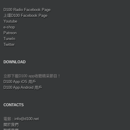
D100 Radio Facebook Page
上環D100 Facebook Page
Youtube
e-shop
Patreon
TuneIn
Twitter
DOWNLOAD
立即下載D100 app收聽精采節目！
D100 App iOS 用戶
D100 App Android 用戶
CONTACTS
電郵 :
info@d100.net
關於我們