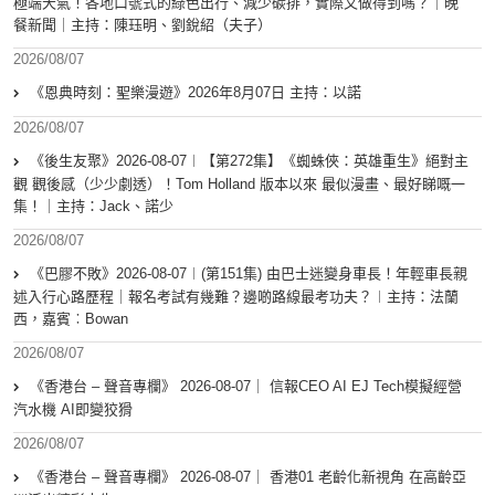
極端天氣！各地口號式的綠色出行、減少碳排，實際又做得到嗎？｜晚
餐新聞｜主持：陳珏明、劉銳紹（夫子）
2026/08/07
《恩典時刻：聖樂漫遊》2026年8月07日 主持：以諾
2026/08/07
《後生友聚》2026-08-07︱【第272集】《蜘蛛俠：英雄重生》絕對主
觀 觀後感（少少劇透）！Tom Holland 版本以來 最似漫畫、最好睇嘅一
集！｜主持：Jack、諾少
2026/08/07
《巴膠不敗》2026-08-07︱(第151集) 由巴士迷變身車長！年輕車長親
述入行心路歷程｜報名考試有幾難？邊啲路線最考功夫？︱主持：法蘭
西，嘉賓︰Bowan
2026/08/07
《香港台 – 聲音專欄》 2026-08-07｜ 信報CEO AI EJ Tech模擬經營
汽水機 AI即變狡猾
2026/08/07
《香港台 – 聲音專欄》 2026-08-07｜ 香港01 老齡化新視角 在高齡亞