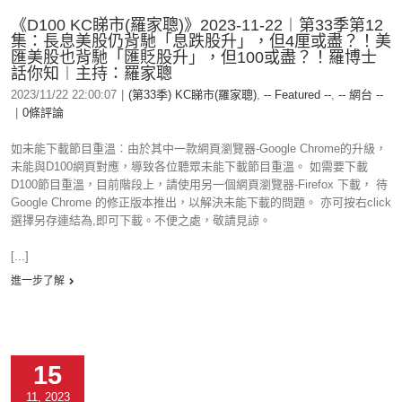
《D100 KC睇市(羅家聰)》2023-11-22︱第33季第12
集：長息美股仍背馳「息跌股升」，但4厘或盡？！美
匯美股也背馳「匯貶股升」，但100或盡？！羅博士
話你知︱主持：羅家聰
2023/11/22 22:00:07
|
(第33季) KC睇市(羅家聰)
,
-- Featured --
,
-- 網台 --
|
0條評論
如未能下載節目重溫︰由於其中一款網頁瀏覽器-Google Chrome的升級，
未能與D100網頁對應，導致各位聽眾未能下載節目重溫。 如需要下載
D100節目重溫，目前階段上，請使用另一個網頁瀏覽器-Firefox 下載， 待
Google Chrome 的修正版本推出，以解決未能下載的問題。 亦可按右click
選擇另存連結為,即可下載。不便之處，敬請見諒。
[...]
進一步了解
15
11, 2023