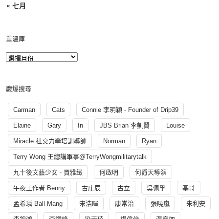
« 七月
重溫庫
慶爆搜尋
Carman
Cats
Connie 李玥穎 - Founder of Drip39
Elaine
Gary
In
JBS Brian 李凱賢
Louise
Miracle 社交力學培訓導師
Norman
Ryan
Terry Wong 王總講軍事@TerryWongmilitarytalk
九十後文藝少女 - 賈雅緻
何啟明
何爵天導演
午夜工作者 Benny
古庄辰
古立
吳佩孚
基哥
孟希璘 Ball Mang
宋浩暉
康常治
張曉嵐
朱利安