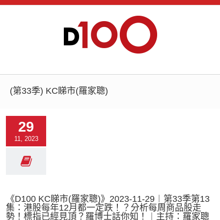
(第33季) KC睇市(羅家聰)
29
11, 2023
《D100 KC睇市(羅家聰)》2023-11-29︱第33季第13
集：港股每年12月都一定跌！？分析每周商品股走
勢！標指已經見頂？羅博士話你知！︱主持：羅家聰