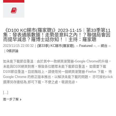
《D100 KC睇市(羅家聰)》2023-11-15︱第33季第11
集：發表通脹數據！走勢是意料之內！？聯儲局會因
而提早減息？羅博士話你知！︱主持：羅家聰
2023/11/15 22:00:32
|
(第33季) KC睇市(羅家聰)
,
-- Featured --
,
-- 網台 --
|
0條評論
如未能下載節目重溫︰由於其中一款網頁瀏覽器-Google Chrome的升級，
未能與D100網頁對應，導致各位聽眾未能下載節目重溫。 如需要下載
D100節目重溫，目前階段上，請使用另一個網頁瀏覽器-Firefox 下載， 待
Google Chrome 的修正版本推出，以解決未能下載的問題。 亦可按右click
選擇另存連結為,即可下載。不便之處，敬請見諒。
[...]
進一步了解