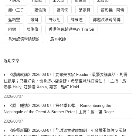
李錦鴻
李鑑峰
梁天琦
楊偉倫
湯寳如
瘋中三子
羅倫斯
羅海憫
葉家寶
薛影儀 - 阿儀
藍精靈
蝌蚪
許莎朗
譚雁瞳
鄭遨汶法筠師傅
阿銀
陳俊偉
香港催眠輔導中心 Tim Sir
香港記憶學院總監
馬哥老師
近期文章
《想講就講》2026-08-07｜要做美食家 Foodie，最緊要講真話，對得
住觀眾；只要好食，也會撐小店食肆，希望佢哋能捱得住！｜主持：馬
溱禧 Heily, 莊韻澄 Xenia, 嘉賓：雅軒 Kinki
2026/08/07
《爵士鍾情》2026-08-07︱第44季10集 – Remembering the
Nightingale of the Orient & Brother Peter︱主持：鍾一諾 Roger
2026/08/07
《晚餐新聞》2026-08-07｜全球溫室效應加劇，引發嚴重氣候反常與