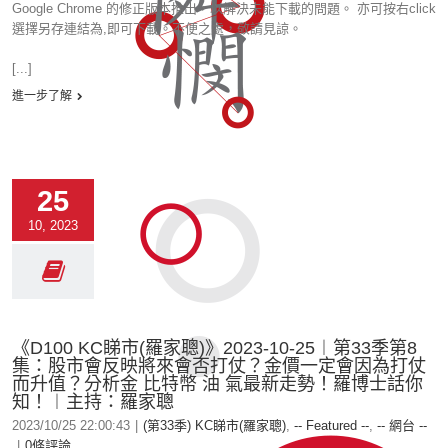
Google Chrome 的修正版本推出，以解決未能下載的問題。 亦可按右click
選擇另存連結為,即可下載。不便之處，敬請見諒。
[...]
進一步了解
25
10, 2023
《D100 KC睇市(羅家聰)》2023-10-25︱第33季第8
集：股市會反映將來會否打仗？金價一定會因為打仗
而升值？分析金 比特幣 油 氣最新走勢！羅博士話你
知！︱主持：羅家聰
2023/10/25 22:00:43
|
(第33季) KC睇市(羅家聰)
,
-- Featured --
,
-- 網台 --
|
0條評論