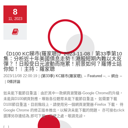
8
11, 2023
《D100 KC睇市(羅家聰)》2023-11-08︱第33季第10
集：分析近十年美國債息走勢！港股短期內難以大反
彈？！日股受日元波動而拖累！前景如何？羅博士話
你知！︱主持：羅家聰
2023/11/08 22:00:19
|
(第33季) KC睇市(羅家聰)
,
-- Featured --
,
-- 網台 --
|
0條評論
如未能下載節目重溫︰由於其中一款網頁瀏覽器-Google Chrome的升級，
未能與D100網頁對應，導致各位聽眾未能下載節目重溫。 如需要下載
D100節目重溫，目前階段上，請使用另一個網頁瀏覽器-Firefox 下載， 待
Google Chrome 的修正版本推出，以解決未能下載的問題。 亦可按右click
選擇另存連結為,即可下載。不便之處，敬請見諒。
[...]