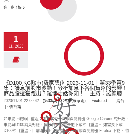
進一步了解
1
11, 2023
《D100 KC睇市(羅家聰)》2023-11-01︱第33季第9
集：議息前股市波動！分析加息下各個貨幣的影響！
商品股邊隻跑出？羅博士話你知！︱主持：羅家聰
2023/11/01 22:00:42
|
(第33季) KC睇市(羅家聰)
,
-- Featured --
,
-- 網台 --
|
0條評論
如未能下載節目重溫︰由於其中一款網頁瀏覽器-Google Chrome的升級，
未能與D100網頁對應，導致各位聽眾未能下載節目重溫。 如需要下載
D100節目重溫，目前階段上，請使用另一個網頁瀏覽器-Firefox 下載， 待