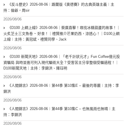
《反斗歷史》2026-08-06︱路蘭版《奧德賽》的古典英雄主義︱主
持：倫爺，周sir
2026/08/06
《D100 上綱上線》2026-08-06｜葵廣直擊！尋找冰糖葫蘆的故事！｜
火炙芝士三文魚卷 ~ 好食！｜禮賢推介芒果奶西，涼透心！｜D100上綱
上線︱主持：黃冠斌、禮賢同學、Jack
2026/08/06
《D100 新聞天地》2026-08-06｜「老千計狀元才」Fun Coffee億元投
資騙局 與時並進可列入現代騙術大全？受害苦主分享整個受騙過程！｜
D100新聞天地｜主持：李錦洪、陳珏明
2026/08/06
《人間錦言》2026-08-06︱第44季 第10集E – 最後的尊嚴︱主持：李
錦洪
2026/08/06
《人間錦言》2026-08-06︱第44季 第10集C – 也無風雨也無晴︱主
持：李錦洪
2026/08/06