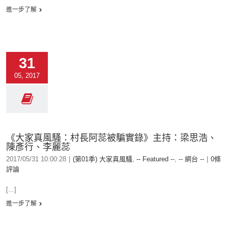
進一步了解
31
05, 2017
《大家真風騷：村長阿蕊被騙實錄》主持：梁思浩、
陳彥行、李麗蕊
2017/05/31 10:00:28
|
(第01季) 大家真風騷
,
-- Featured --
,
-- 網台 --
|
0條
評論
[...]
進一步了解