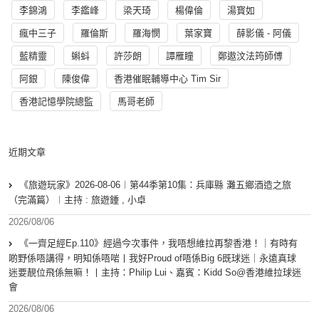
李錦鴻
李鑑峰
梁天琦
楊偉倫
湯寳如
瘋中三子
羅倫斯
羅海憫
葉家寶
薛影儀 - 阿儀
藍精靈
蝌蚪
許莎朗
譚雁瞳
鄭遨汶法筠師傅
阿銀
陳俊偉
香港催眠輔導中心 Tim Sir
香港記憶學院總監
馬哥老師
近期文章
《旅遊玩家》2026-08-06︱第44季第10集：兵庫縣 灘五鄉酒造之旅
（完滿篇）︱主持 : 旅遊鍾 , 小卓
2026/08/06
《一齊足經Ep.110》經過今次事件，我唔想維拉再黎香港！｜有時有
啲野係唔講得，明知係唔啱丨我好Proud of唔係Big 6既球迷｜永遠真球
迷要靚位飛係無嘛！丨主持：Philip Lui、嘉賓：Kidd So@香港維拉球迷
會
2026/08/06