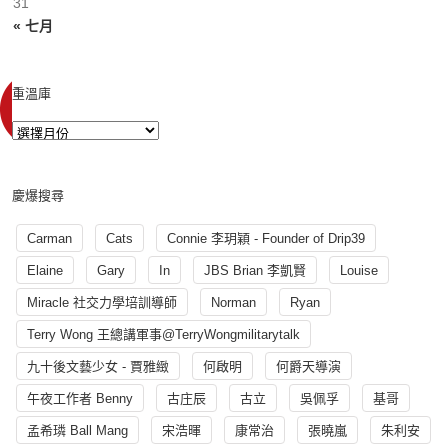
31
« 七月
重溫庫
慶爆搜尋
Carman
Cats
Connie 李玥穎 - Founder of Drip39
Elaine
Gary
In
JBS Brian 李凱賢
Louise
Miracle 社交力學培訓導師
Norman
Ryan
Terry Wong 王總講軍事@TerryWongmilitarytalk
九十後文藝少女 - 賈雅緻
何啟明
何爵天導演
午夜工作者 Benny
古庄辰
古立
吳佩孚
基哥
孟希璘 Ball Mang
宋浩暉
康常治
張曉嵐
朱利安