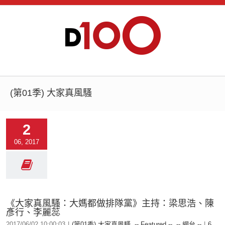
(第01季) 大家真風騷
2
06, 2017
《大家真風騷：大媽都做排隊黨》主持：梁思浩、陳
彥行、李麗蕊
2017/06/02 10:00:03
|
(第01季) 大家真風騷
,
-- Featured --
,
-- 網台 --
|
6