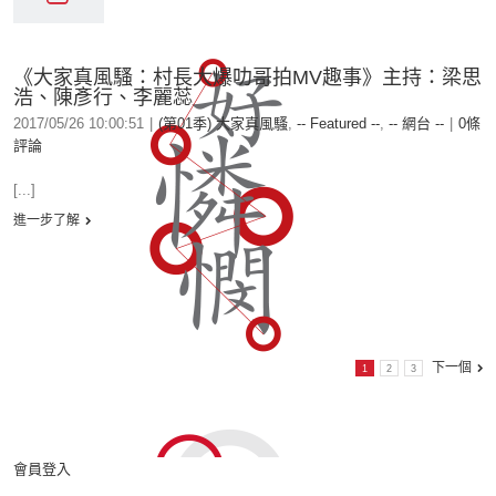
《大家真風騷：村長大爆叻哥拍MV趣事》主持：梁思
浩、陳彥行、李麗蕊
2017/05/26 10:00:51
|
(第01季) 大家真風騷
,
-- Featured --
,
-- 網台 --
|
0條
評論
[...]
進一步了解
下一個
1
2
3
會員登入