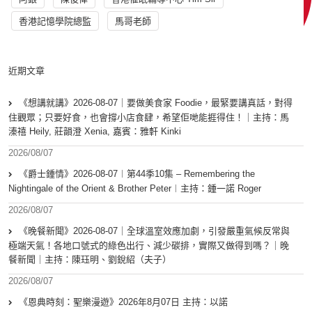
香港記憶學院總監
馬哥老師
近期文章
《想講就講》2026-08-07｜要做美食家 Foodie，最緊要講真話，對得
住觀眾；只要好食，也會撐小店食肆，希望佢哋能捱得住！｜主持：馬
溱禧 Heily, 莊韻澄 Xenia, 嘉賓：雅軒 Kinki
2026/08/07
《爵士鍾情》2026-08-07︱第44季10集 – Remembering the
Nightingale of the Orient & Brother Peter︱主持：鍾一諾 Roger
2026/08/07
《晚餐新聞》2026-08-07｜全球溫室效應加劇，引發嚴重氣候反常與
極端天氣！各地口號式的綠色出行、減少碳排，實際又做得到嗎？｜晚
餐新聞｜主持：陳珏明、劉銳紹（夫子）
2026/08/07
《恩典時刻：聖樂漫遊》2026年8月07日 主持：以諾