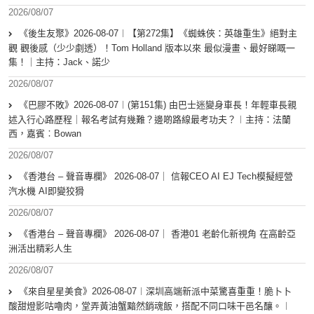
2026/08/07
《後生友聚》2026-08-07︱【第272集】《蜘蛛俠：英雄重生》絕對主
觀 觀後感（少少劇透）！Tom Holland 版本以來 最似漫畫、最好睇嘅一
集！｜主持：Jack、諾少
2026/08/07
《巴膠不敗》2026-08-07︱(第151集) 由巴士迷變身車長！年輕車長親
述入行心路歷程｜報名考試有幾難？邊啲路線最考功夫？︱主持：法蘭
西，嘉賓︰Bowan
2026/08/07
《香港台 – 聲音專欄》 2026-08-07｜ 信報CEO AI EJ Tech模擬經營
汽水機 AI即變狡猾
2026/08/07
《香港台 – 聲音專欄》 2026-08-07｜ 香港01 老齡化新視角 在高齡亞
洲活出精彩人生
2026/08/07
《來自星星美食》2026-08-07︱深圳高端新派中菜驚喜重重！脆卜卜
酸甜燈影咕嚕肉，堂弄黃油蟹黯然銷魂飯，搭配不同口味干邑名釀。︱