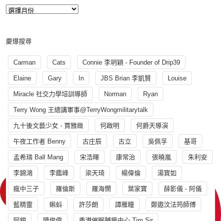
慶爆搜尋
Carman
Cats
Connie 李玥穎 - Founder of Drip39
Elaine
Gary
In
JBS Brian 李凱賢
Louise
Miracle 社交力學培訓導師
Norman
Ryan
Terry Wong 王總講軍事@TerryWongmilitarytalk
九十後文藝少女 - 賈雅緻
何啟明
何爵天導演
午夜工作者 Benny
古庄辰
古立
吳佩孚
基哥
孟希璘 Ball Mang
宋浩暉
康常治
張曉嵐
朱利安
李錦鴻
李鑑峰
梁天琦
楊偉倫
湯寳如
瘋中三子
羅倫斯
羅海憫
葉家寶
薛影儀 - 阿儀
藍精靈
蝌蚪
許莎朗
譚雁瞳
鄭遨汶法筠師傅
阿銀
陳俊偉
香港催眠輔導中心 Tim Sir