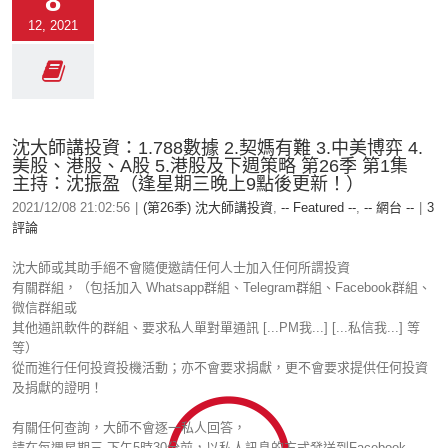
8
12, 2021
沈大師講投資：1.788數據 2.契媽有難 3.中美博弈 4.
美股、港股、A股 5.港股及下週策略 第26季 第1集
主持：沈振盈（逢星期三晚上9點後更新！）
2021/12/08 21:02:56
|
(第26季) 沈大師講投資
,
-- Featured --
,
-- 網台 --
|
3
評論
沈大師或其助手絕不會隨便邀請任何人士加入任何所謂投資
有關群組，（包括加入 Whatsapp群組、Telegram群組、Facebook群組、
微信群組或
其他通訊軟件的群組、要求私人單對單通訊 [...PM我...] [...私信我...] 等
等）
從而進行任何投資投機活動；亦不會要求捐獻，更不會要求提供任何投資
及捐獻的證明！
有關任何查詢，大師不會逐一私人回答，
請在每週星期三 下午5時30分前，以私人訊息的方式發送到Facebook