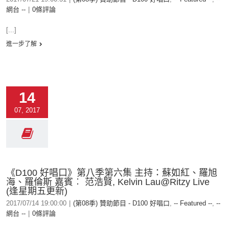
網台 --
|
0條評論
[...]
進一步了解
14
07, 2017
《D100 好唱口》第八季第六集 主持：蘇如紅、羅旭
海、羅倫斯 嘉賓︰ 范浩賢, Kelvin Lau@Ritzy Live
(逢星期五更新)
2017/07/14 19:00:00
|
(第08季) 贊助節目 - D100 好唱口
,
-- Featured --
,
--
網台 --
|
0條評論