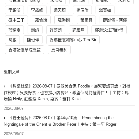
孟希璘 Ball Mang
宋浩暉
康常治
張曉嵐
朱利安
李錦鴻
李鑑峰
梁天琦
楊偉倫
湯寳如
瘋中三子
羅倫斯
羅海憫
葉家寶
薛影儀 - 阿儀
藍精靈
蝌蚪
許莎朗
譚雁瞳
鄭遨汶法筠師傅
阿銀
陳俊偉
香港催眠輔導中心 Tim Sir
香港記憶學院總監
馬哥老師
近期文章
《想講就講》2026-08-07｜要做美食家 Foodie，最緊要講真話，對得
住觀眾；只要好食，也會撐小店食肆，希望佢哋能捱得住！｜主持：馬
溱禧 Heily, 莊韻澄 Xenia, 嘉賓：雅軒 Kinki
2026/08/07
《爵士鍾情》2026-08-07︱第44季10集 – Remembering the
Nightingale of the Orient & Brother Peter︱主持：鍾一諾 Roger
2026/08/07