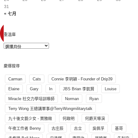
31
« 七月
重溫庫
慶爆搜尋
Carman
Cats
Connie 李玥穎 - Founder of Drip39
Elaine
Gary
In
JBS Brian 李凱賢
Louise
Miracle 社交力學培訓導師
Norman
Ryan
Terry Wong 王總講軍事@TerryWongmilitarytalk
九十後文藝少女 - 賈雅緻
何啟明
何爵天導演
午夜工作者 Benny
古庄辰
古立
吳佩孚
基哥