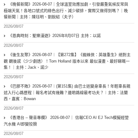
《晚餐新聞》2026-08-07｜全球溫室效應加劇，引發嚴重氣候反常與
極端天氣！各地口號式的綠色出行、減少碳排，實際又做得到嗎？｜晚
餐新聞｜主持：陳珏明、劉銳紹（夫子）
2026/08/07
《恩典時刻：聖樂漫遊》2026年8月07日 主持：以諾
2026/08/07
《後生友聚》2026-08-07︱【第272集】《蜘蛛俠：英雄重生》絕對主
觀 觀後感（少少劇透）！Tom Holland 版本以來 最似漫畫、最好睇嘅一
集！｜主持：Jack、諾少
2026/08/07
《巴膠不敗》2026-08-07︱(第151集) 由巴士迷變身車長！年輕車長親
述入行心路歷程｜報名考試有幾難？邊啲路線最考功夫？︱主持：法蘭
西，嘉賓︰Bowan
2026/08/07
《香港台 – 聲音專欄》 2026-08-07｜ 信報CEO AI EJ Tech模擬經營
汽水機 AI即變狡猾
2026/08/07