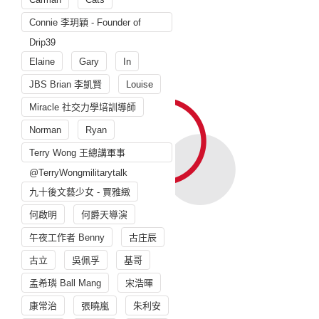
Connie 李玥穎 - Founder of
Drip39
Elaine
Gary
In
JBS Brian 李凱賢
Louise
Miracle 社交力學培訓導師
Norman
Ryan
Terry Wong 王總講軍事
@TerryWongmilitarytalk
九十後文藝少女 - 賈雅緻
何啟明
何爵天導演
午夜工作者 Benny
古庄辰
古立
吳佩孚
基哥
孟希璘 Ball Mang
宋浩暉
康常治
張曉嵐
朱利安