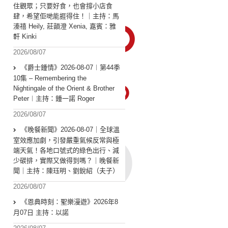
住觀眾；只要好食，也會撐小店食
肆，希望佢哋能捱得住！｜主持：馬
溱禧 Heily, 莊韻澄 Xenia, 嘉賓：雅
軒 Kinki
2026/08/07
《爵士鍾情》2026-08-07︱第44季
10集 – Remembering the
Nightingale of the Orient & Brother
Peter︱主持：鍾一諾 Roger
2026/08/07
《晚餐新聞》2026-08-07｜全球溫
室效應加劇，引發嚴重氣候反常與極
端天氣！各地口號式的綠色出行、減
少碳排，實際又做得到嗎？｜晚餐新
聞｜主持：陳珏明、劉銳紹（夫子）
2026/08/07
《恩典時刻：聖樂漫遊》2026年8
月07日 主持：以諾