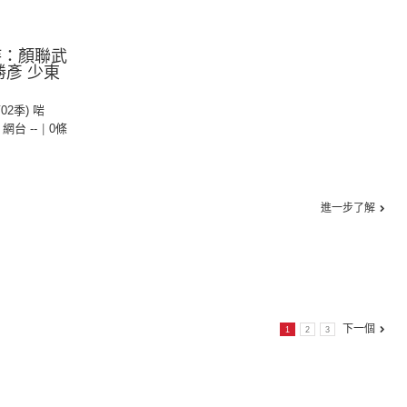
持：顏聯武
勝彥 少東
第02季) 啱
- 網台 --
|
0條
進一步了解
下一個
1
2
3