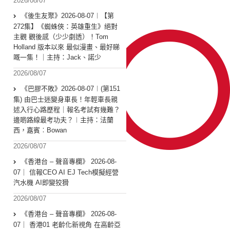
2026/08/07
《後生友聚》2026-08-07︱【第
272集】《蜘蛛俠：英雄重生》絕對
主觀 觀後感（少少劇透）！Tom
Holland 版本以來 最似漫畫、最好睇
嘅一集！｜主持：Jack、諾少
2026/08/07
《巴膠不敗》2026-08-07︱(第151
集) 由巴士迷變身車長！年輕車長親
述入行心路歷程｜報名考試有幾難？
邊啲路線最考功夫？︱主持：法蘭
西，嘉賓︰Bowan
2026/08/07
《香港台 – 聲音專欄》 2026-08-
07｜ 信報CEO AI EJ Tech模擬經營
汽水機 AI即變狡猾
2026/08/07
《香港台 – 聲音專欄》 2026-08-
07｜ 香港01 老齡化新視角 在高齡亞