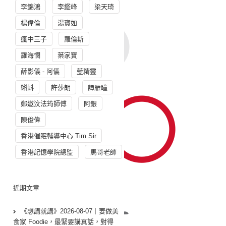
李錦鴻
李鑑峰
梁天琦
楊偉倫
湯寳如
瘋中三子
羅倫斯
羅海憫
葉家寶
薛影儀 - 阿儀
藍精靈
蝌蚪
許莎朗
譚雁瞳
鄭遨汶法筠師傅
阿銀
陳俊偉
香港催眠輔導中心 Tim Sir
香港記憶學院總監
馬哥老師
近期文章
《想講就講》2026-08-07｜要做美
食家 Foodie，最緊要講真話，對得