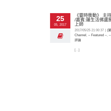
《霎時衝動》 主
25
/嘉賓:蓮生活佛盧
上師
05, 2017
2017/05/25 21:00:37
|
(
Channel
,
-- Featured --
,
-
評論
[...]