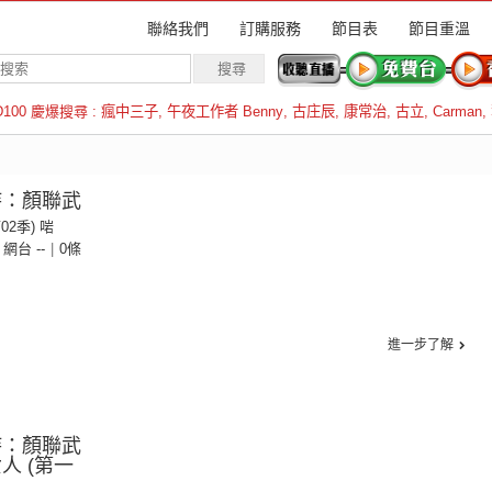
聯絡我們
訂購服務
節目表
節目重溫
D100 慶爆搜尋 :
瘋中三子
,
午夜工作者 Benny
,
古庄辰
,
康常治
,
古立
,
Carman
,
羅倫斯
持：顏聯武
第02季) 啱
- 網台 --
|
0條
進一步了解
持：顏聯武
人 (第一