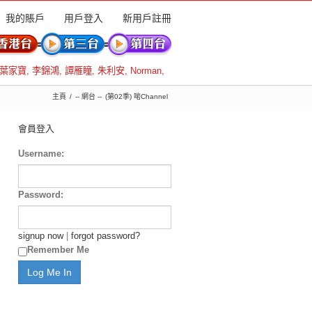
我的賬戶
用戶登入
新用戶註冊
葉家寶
,
李錦鴻
,
譚雁瞳
,
朱利安
,
Norman
,
主頁
-- 網台 --
(第02季) 啱Channel
會員登入
Username:
Password:
signup now
|
forgot password?
Remember Me