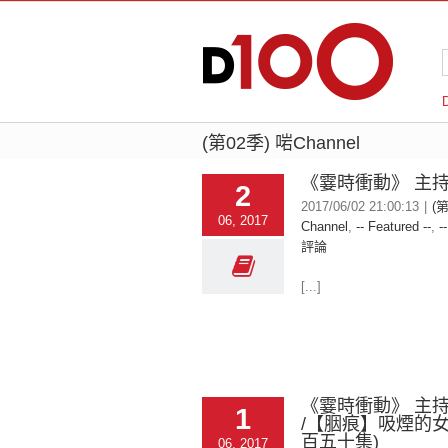
(第02季) 啱Channel
《霎時衝動》 主
2
2017/06/02 21:00:13
|
(
06, 2017
Channel
,
-- Featured --
,
-
評論
[...]
《霎時衝動》 主
1
/【胭痕】吸煙的女
百五十集)
06, 2017