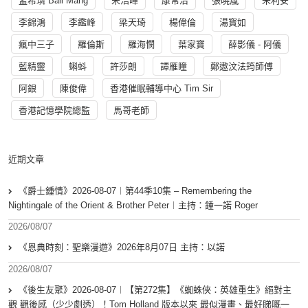
孟希璘 Ball Mang
宋浩暉
康常治
張曉嵐
朱利安
李錦鴻
李鑑峰
梁天琦
楊偉倫
湯寳如
瘋中三子
羅倫斯
羅海憫
葉家寶
薛影儀 - 阿儀
藍精靈
蝌蚪
許莎朗
譚雁瞳
鄭遨汶法筠師傅
阿銀
陳俊偉
香港催眠輔導中心 Tim Sir
香港記憶學院總監
馬哥老師
近期文章
《爵士鍾情》2026-08-07︱第44季10集 – Remembering the
Nightingale of the Orient & Brother Peter︱主持：鍾一諾 Roger
2026/08/07
《恩典時刻：聖樂漫遊》2026年8月07日 主持：以諾
2026/08/07
《後生友聚》2026-08-07︱【第272集】《蜘蛛俠：英雄重生》絕對主
觀 觀後感（少少劇透）！Tom Holland 版本以來 最似漫畫、最好睇嘅一