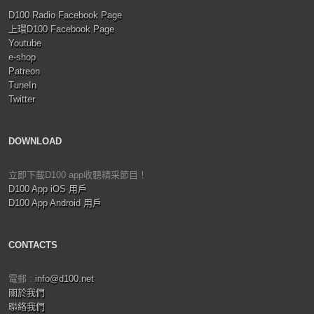
D100 Radio Facebook Page
上環D100 Facebook Page
Youtube
e-shop
Patreon
TuneIn
Twitter
DOWNLOAD
立即下載D100 app收聽精采節目！
D100 App iOS 用戶
D100 App Android 用戶
CONTACTS
電郵 :
info@d100.net
關於我們
聯絡我們