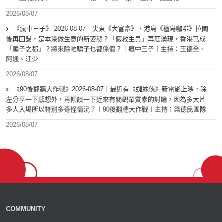
2026/08/07
《瘋中三子》 2026-08-07｜尖東《大富豪》、港島《檀島咖啡》拉閘
後再回歸，是本港做生意的新姿態？「假救生員」再度湧現，香港已成
「騙子之都」？將來除咗騙子乜都係假？｜瘋中三子｜主持：王德全、
阿通、江少
2026/08/07
《90後翻牆大作戰》2026-08-07︱最近有《蜘蛛俠》新電影上映，除
左分享一下感想外，再傾談一下近來有關觀眾質素的討論，因為多大片
多人入場所以特別多奇怪情況？︱90後翻牆大作戰︱主持：梁德民團隊
2026/08/07
COMMUNITY