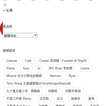
31
« 七月
重溫庫
慶爆搜尋
Carman
Cats
Connie 李玥穎 - Founder of Drip39
Elaine
Gary
In
JBS Brian 李凱賢
Louise
Miracle 社交力學培訓導師
Norman
Ryan
Terry Wong 王總講軍事@TerryWongmilitarytalk
九十後文藝少女 - 賈雅緻
何啟明
何爵天導演
午夜工作者 Benny
古庄辰
古立
吳佩孚
基哥