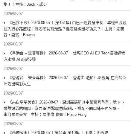
集！｜主持：Jack、諾少
2026/08/07
《巴膠不敗》2026-08-07︱(第151集) 由巴士迷變身車長！年輕車長親
述入行心路歷程｜報名考試有幾難？邊啲路線最考功夫？︱主持：法蘭
西，嘉賓︰Bowan
2026/08/07
《香港台 – 聲音專欄》 2026-08-07｜ 信報CEO AI EJ Tech模擬經營
汽水機 AI即變狡猾
2026/08/07
《香港台 – 聲音專欄》 2026-08-07｜ 香港01 老齡化新視角 在高齡亞
洲活出精彩人生
2026/08/07
《來自星星美食》2026-08-07︱深圳高端新派中菜驚喜重重！脆卜卜
酸甜燈影咕嚕肉，堂弄黃油蟹黯然銷魂飯，搭配不同口味干邑名釀。︱
來自星星美食︱主持：陳俊偉 嘉賓：Philip Fung
2026/08/07
《西城故事》2026-08-07︱第44季 第10集 ︱主持：沈西城