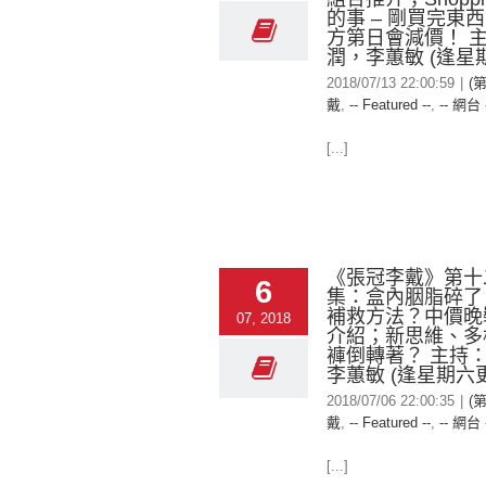
的事 – 剛買完東
方第日會減價！ 
潤，李蕙敏 (逢星
2018/07/13 22:00:59
|
(
戴
,
-- Featured --
,
-- 網台 
[...]
《張冠李戴》第十
6
集：盒內胭脂碎了
補救方法？中價晚
07, 2018
介紹；新思維、多
褲倒轉著？ 主持
李蕙敏 (逢星期六
2018/07/06 22:00:35
|
(
戴
,
-- Featured --
,
-- 網台 
[...]