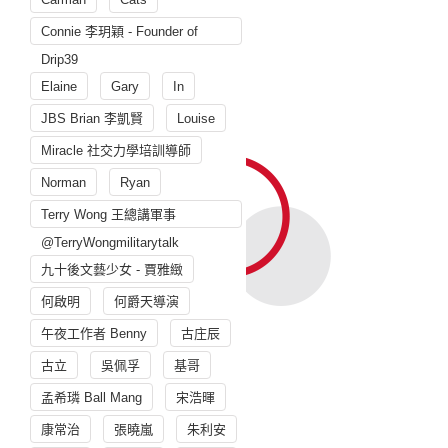
Connie 李玥穎 - Founder of
Drip39
Elaine
Gary
In
JBS Brian 李凱賢
Louise
Miracle 社交力學培訓導師
Norman
Ryan
Terry Wong 王總講軍事
@TerryWongmilitarytalk
九十後文藝少女 - 賈雅緻
何啟明
何爵天導演
午夜工作者 Benny
古庄辰
古立
吳佩孚
基哥
孟希璘 Ball Mang
宋浩暉
康常治
張曉嵐
朱利安