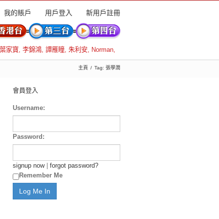
我的賬戶
用戶登入
新用戶註冊
葉家寶
,
李錦鴻
,
譚雁瞳
,
朱利安
,
Norman
,
主頁
Tag: 張學潤
會員登入
Username:
Password:
signup now
|
forgot password?
Remember Me