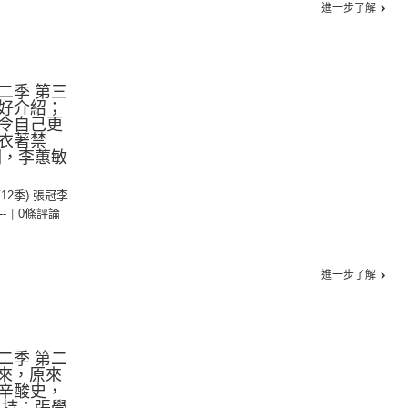
進一步了解
二季 第三
好介紹；
令自己更
衣著禁
潤，李蕙敏
第12季) 張冠李
--
|
0條評論
進一步了解
二季 第二
由來，原來
辛酸史，