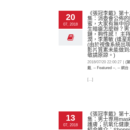
《張冠李戴》第十
20
集：消委會公佈的
蜜，大家有無中招
07, 2018
生暗瘡怎麼辦？男
鏈，夠性感！ 主
潤，李蕙敏 (逢星
(由於視像系統出
影片質素未能做到
敬請原諒。)
2018/07/20 22:00:27
|
(
戴
,
-- Featured --
,
-- 網台 
[...]
《張冠李戴》第十
13
集：男士専用mas
護膚；抗氧化健康
07, 2018
組合推介；Shoppi