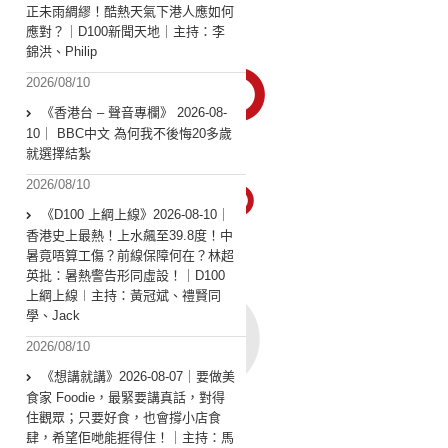
正未雨綢繆！酷熱天氣下港人應如何
應對？｜D100新聞天地｜主持：李
錦洪、Philip
2026/08/10
《香港台 – 聲音專欄》 2026-08-
10｜ BBC中文 為何我不後悔20多歲
就選擇結紮
2026/08/10
《D100 上綱上線》2026-08-10｜
香港史上最熱！上水飆至39.8度！中
暑竟唔算工傷？前線保障何在？林超
英批：暑熱警告形同虛設！｜D100
上綱上線︱主持：黃冠斌、禮賢同
學、Jack
2026/08/10
《想講就講》2026-08-07｜要做美
食家 Foodie，最緊要講真話，對得
住觀眾；只要好食，也會撐小店食
肆，希望佢哋能捱得住！｜主持：馬