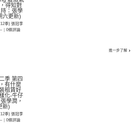
西，得知對
主持：張學
期六更新)
第12季) 張冠李
--
|
0條評論
進一步了解
二季 第四
，有什麼
裝租賃好
樣化-牛仔
：張學潤，
更新)
第12季) 張冠李
--
|
0條評論