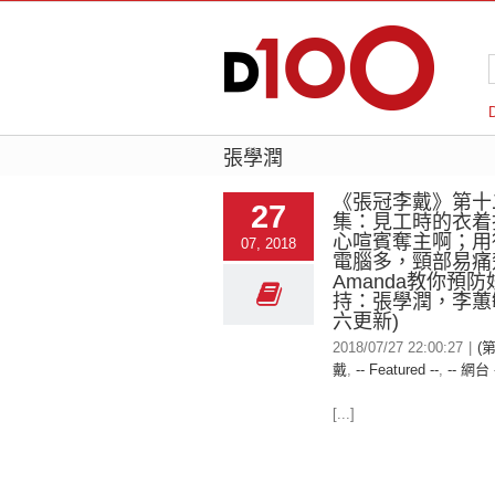
張學潤
《張冠李戴》第十
27
集：見工時的衣着
心喧賓奪主啊；用
07, 2018
電腦多，頸部易痛
Amanda教你預防
持：張學潤，李蕙敏
六更新)
2018/07/27 22:00:27
|
(
戴
,
-- Featured --
,
-- 網台 
[...]