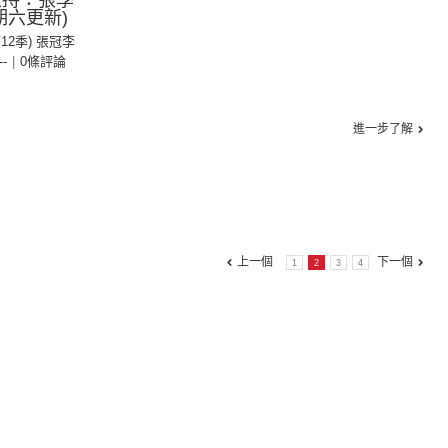
主持：張學
期六更新)
第12季) 張冠李
--
|
0條評論
進一步了解
上一個
下一個
1
2
3
4