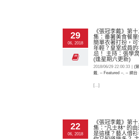
《張冠李戴》第十
29
集：番薯美食餐單
簡單衣著打扮，可
06, 2018
年輕？皇室成員的
忌！ 主持：張學
(逢星期六更新)
2018/06/29 22:00:33
|
(
戴
,
-- Featured --
,
-- 網台 
[...]
《張冠李戴》第十
22
集："凡士林" 的
是這樣？藝人借衫
06, 2018