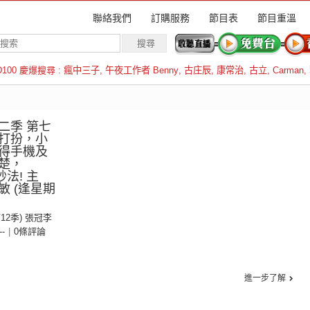
聯絡我們
訂購服務
節目表
節目重溫
D100 慶爆搜尋 :
瘋中三子
,
午夜工作者 Benny
,
古庄辰
,
康常治
,
古立
,
Carman
,
羅倫斯
二季 第七
打扮，小
得手機及
楚，
妙法! 主
 (逢星期
第12季) 張冠李
--
|
0條評論
進一步了解