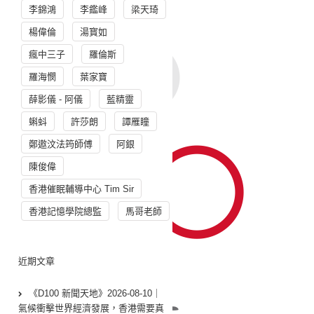
李錦鴻
李鑑峰
梁天琦
楊偉倫
湯寳如
瘋中三子
羅倫斯
羅海憫
葉家寶
薛影儀 - 阿儀
藍精靈
蝌蚪
許莎朗
譚雁瞳
鄭遨汶法筠師傅
阿銀
陳俊偉
香港催眠輔導中心 Tim Sir
香港記憶學院總監
馬哥老師
近期文章
《D100 新聞天地》2026-08-10｜
氣候衝擊世界經濟發展，香港需要真