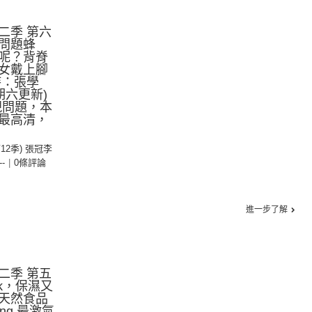
二季 第六
問題蜂
呢？背脊
女戴上腳
持：張學
期六更新)
現問題，本
最高清，
第12季) 張冠李
--
|
0條評論
進一步了解
二季 第五
k，保濕又
天然食品
ng 最激氣