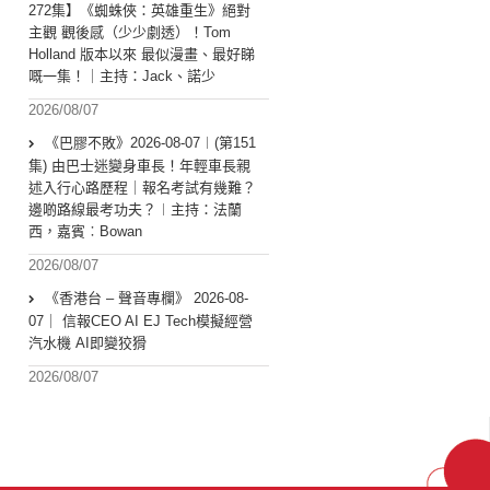
272集】《蜘蛛俠：英雄重生》絕對
主觀 觀後感（少少劇透）！Tom
Holland 版本以來 最似漫畫、最好睇
嘅一集！｜主持：Jack、諾少
2026/08/07
《巴膠不敗》2026-08-07︱(第151
集) 由巴士迷變身車長！年輕車長親
述入行心路歷程｜報名考試有幾難？
邊啲路線最考功夫？︱主持：法蘭
西，嘉賓︰Bowan
2026/08/07
《香港台 – 聲音專欄》 2026-08-
07｜ 信報CEO AI EJ Tech模擬經營
汽水機 AI即變狡猾
2026/08/07