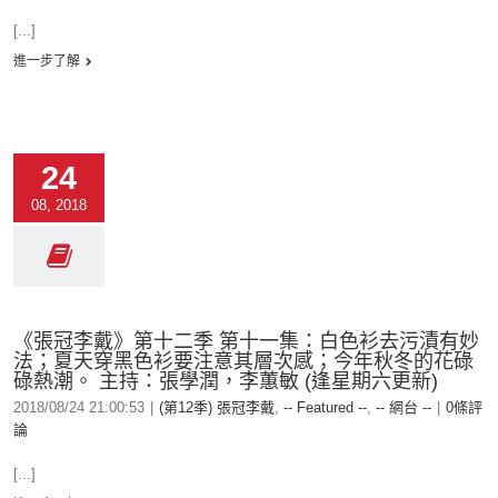
[...]
進一步了解
24
08, 2018
《張冠李戴》第十二季 第十一集：白色衫去污漬有妙
法；夏天穿黑色衫要注意其層次感；今年秋冬的花碌
碌熱潮。 主持：張學潤，李蕙敏 (逢星期六更新)
2018/08/24 21:00:53
|
(第12季) 張冠李戴
,
-- Featured --
,
-- 網台 --
|
0條評
論
[...]