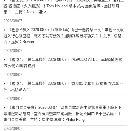
觀 觀後感（少少劇透）！Tom Holland 版本以來 最似漫畫、最好睇嘅一
集！｜主持：Jack、諾少
2026/08/07
《巴膠不敗》2026-08-07︱(第151集) 由巴士迷變身車長！年輕車長親
述入行心路歷程｜報名考試有幾難？邊啲路線最考功夫？︱主持：法蘭
西，嘉賓︰Bowan
2026/08/07
《香港台 – 聲音專欄》 2026-08-07｜ 信報CEO AI EJ Tech模擬經營
汽水機 AI即變狡猾
2026/08/07
《香港台 – 聲音專欄》 2026-08-07｜ 香港01 老齡化新視角 在高齡亞
洲活出精彩人生
2026/08/07
《來自星星美食》2026-08-07︱深圳高端新派中菜驚喜重重！脆卜卜
酸甜燈影咕嚕肉，堂弄黃油蟹黯然銷魂飯，搭配不同口味干邑名釀。︱
來自星星美食︱主持：陳俊偉 嘉賓：Philip Fung
2026/08/07