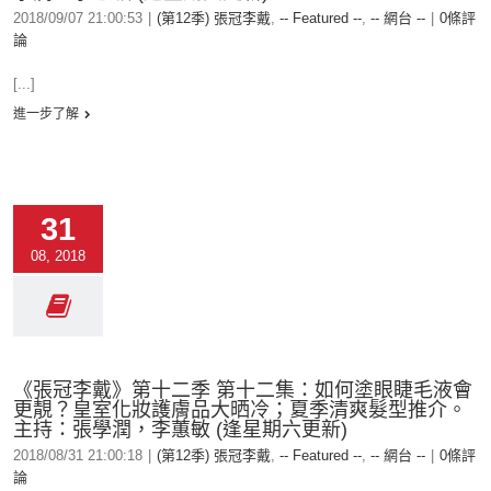
2018/09/07 21:00:53
|
(第12季) 張冠李戴
,
-- Featured --
,
-- 網台 --
|
0條評
論
[...]
進一步了解
31
08, 2018
《張冠李戴》第十二季 第十二集：如何塗眼睫毛液會
更靚？皇室化妝護膚品大晒冷；夏季清爽髮型推介。
主持：張學潤，李蕙敏 (逢星期六更新)
2018/08/31 21:00:18
|
(第12季) 張冠李戴
,
-- Featured --
,
-- 網台 --
|
0條評
論