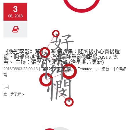
3
08, 2018
《張冠李戴》第十二季 第八集：隆胸後小心有後遺
症，胸部會越推越上？潮玩隆重飾物配襯casual衣
著。 主持：張學潤，李蕙敏 (逢星期六更新)
2018/08/03 22:00:16
|
(第12季) 張冠李戴
,
-- Featured --
,
-- 網台 --
|
0條評
論
[...]
進一步了解