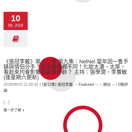
10
08, 2018
《張冠李戴》第十二季 第九集：NelNel 當年因一隻手
錶與情侶分手？全因價值觀不同！化妝太濃、太厚，
看起來均會影響其真實年齡？ 主持：張學潤，李蕙敏
(逢星期六更新)
2018/08/10 21:00:42
|
(第12季) 張冠李戴
,
-- Featured --
,
-- 網台 --
|
0條評
論
[...]
進一步了解