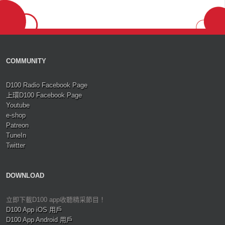
COMMUNITY
D100 Radio Facebook Page
上環D100 Facebook Page
Youtube
e-shop
Patreon
TuneIn
Twitter
DOWNLOAD
立即下載D100 app收聽精采節目！
D100 App iOS 用戶
D100 App Android 用戶