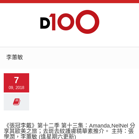
李蕙敏
7
09, 2018
《張冠李戴》第十二季 第十三集：Amanda,NelNel 分
享其歐美之旅；去斑去紋護膚精華素推介。 主持：張
學潤，李蕙敏 (逢星期六更新)