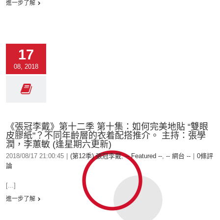
進一步了解
17
08, 2018
《張冠李戴》第十二季 第十集：如何完美地貼 “雙眼
皮膠紙"？不同年齡層的衣着配搭推介。 主持：張學
潤，李蕙敏 (逢星期六更新)
2018/08/17 21:00:45
|
(第12季) 張冠李戴
,
-- Featured --
,
-- 網台 --
|
0條評
論
[...]
進一步了解