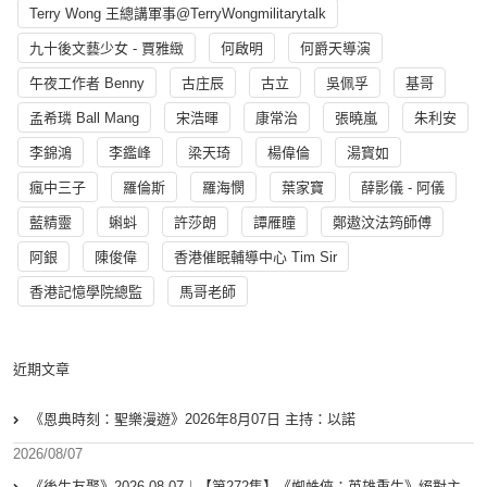
Terry Wong 王總講軍事@TerryWongmilitarytalk
九十後文藝少女 - 賈雅緻
何啟明
何爵天導演
午夜工作者 Benny
古庄辰
古立
吳佩孚
基哥
孟希璘 Ball Mang
宋浩暉
康常治
張曉嵐
朱利安
李錦鴻
李鑑峰
梁天琦
楊偉倫
湯寳如
瘋中三子
羅倫斯
羅海憫
葉家寶
薛影儀 - 阿儀
藍精靈
蝌蚪
許莎朗
譚雁瞳
鄭遨汶法筠師傅
阿銀
陳俊偉
香港催眠輔導中心 Tim Sir
香港記憶學院總監
馬哥老師
近期文章
《恩典時刻：聖樂漫遊》2026年8月07日 主持：以諾
2026/08/07
《後生友聚》2026-08-07︱【第272集】《蜘蛛俠：英雄重生》絕對主