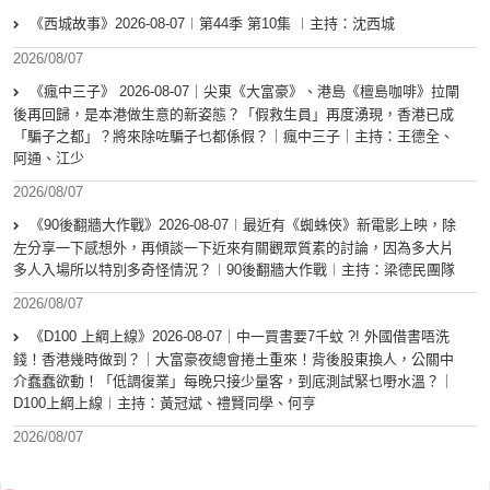
《西城故事》2026-08-07︱第44季 第10集 ︱主持：沈西城
2026/08/07
《瘋中三子》 2026-08-07｜尖東《大富豪》、港島《檀島咖啡》拉閘
後再回歸，是本港做生意的新姿態？「假救生員」再度湧現，香港已成
「騙子之都」？將來除咗騙子乜都係假？｜瘋中三子｜主持：王德全、
阿通、江少
2026/08/07
《90後翻牆大作戰》2026-08-07︱最近有《蜘蛛俠》新電影上映，除
左分享一下感想外，再傾談一下近來有關觀眾質素的討論，因為多大片
多人入場所以特別多奇怪情況？︱90後翻牆大作戰︱主持：梁德民團隊
2026/08/07
《D100 上綱上線》2026-08-07｜中一買書要7千蚊 ?! 外國借書唔洗
錢！香港幾時做到？｜大富豪夜總會捲土重來！背後股東換人，公關中
介蠢蠢欲動！「低調復業」每晚只接少量客，到底測試緊乜嘢水溫？｜
D100上綱上線︱主持：黃冠斌、禮賢同學、何亨
2026/08/07