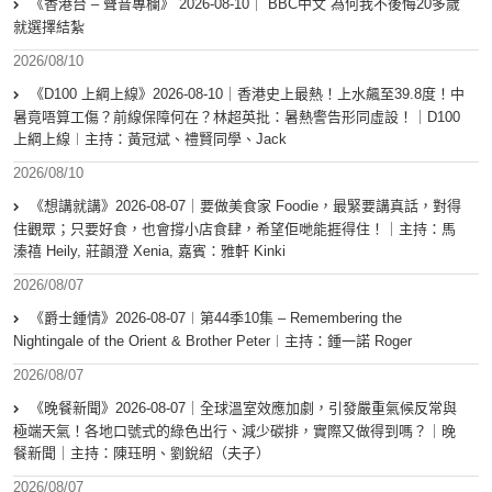
《香港台 – 聲音專欄》 2026-08-10｜ BBC中文 為何我不後悔20多歲
就選擇結紮
2026/08/10
《D100 上綱上線》2026-08-10｜香港史上最熱！上水飆至39.8度！中
暑竟唔算工傷？前線保障何在？林超英批：暑熱警告形同虛設！｜D100
上綱上線︱主持：黃冠斌、禮賢同學、Jack
2026/08/10
《想講就講》2026-08-07｜要做美食家 Foodie，最緊要講真話，對得
住觀眾；只要好食，也會撐小店食肆，希望佢哋能捱得住！｜主持：馬
溱禧 Heily, 莊韻澄 Xenia, 嘉賓：雅軒 Kinki
2026/08/07
《爵士鍾情》2026-08-07︱第44季10集 – Remembering the
Nightingale of the Orient & Brother Peter︱主持：鍾一諾 Roger
2026/08/07
《晚餐新聞》2026-08-07｜全球溫室效應加劇，引發嚴重氣候反常與
極端天氣！各地口號式的綠色出行、減少碳排，實際又做得到嗎？｜晚
餐新聞｜主持：陳珏明、劉銳紹（夫子）
2026/08/07