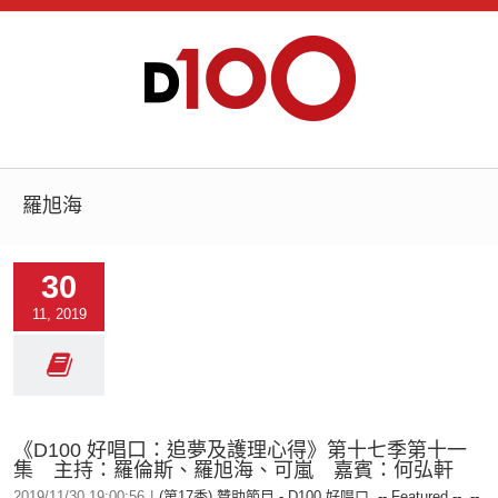
羅旭海
30
11, 2019
《D100 好唱口：追夢及護理心得》第十七季第十一
集 主持：羅倫斯、羅旭海、可嵐 嘉賓：何弘軒
2019/11/30 19:00:56
|
(第17季) 贊助節目 - D100 好唱口
,
-- Featured --
,
--