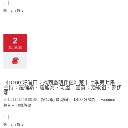
[...]
進一步了解
2
11, 2019
《D100 好唱口：找到靈魂伴侶》第十七季第七集
主持：羅倫斯、羅旭海、可嵐 嘉賓：潘敬祖、鄭伊
娜
2019/11/02 19:00:42
|
(第17季) 贊助節目 - D100 好唱口
,
-- Featured --
,
--
網台 --
|
0條評論
[...]
進一步了解