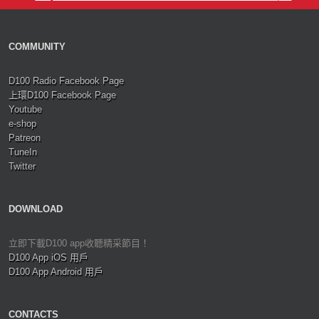
COMMUNITY
D100 Radio Facebook Page
上環D100 Facebook Page
Youtube
e-shop
Patreon
TuneIn
Twitter
DOWNLOAD
立即下載D100 app收聽精采節目！
D100 App iOS 用戶
D100 App Android 用戶
CONTACTS