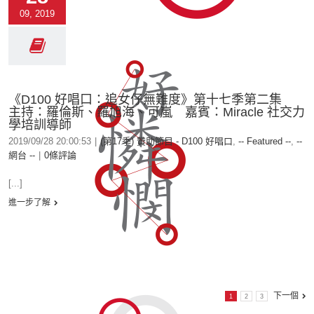
09, 2019
《D100 好唱口：追女仔無難度》第十七季第二集
主持：羅倫斯、羅旭海、可嵐 嘉賓：Miracle 社交力
學培訓導師
2019/09/28 20:00:53
|
(第17季) 贊助節目 - D100 好唱口
,
-- Featured --
,
--
網台 --
|
0條評論
[...]
進一步了解
下一個
1
2
3