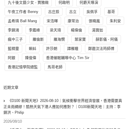
九十後文藝少女 - 賈雅緻
何啟明
何爵天導演
午夜工作者 Benny
古庄辰
古立
吳佩孚
基哥
孟希璘 Ball Mang
宋浩暉
康常治
張曉嵐
朱利安
李錦鴻
李鑑峰
梁天琦
楊偉倫
湯寳如
瘋中三子
羅倫斯
羅海憫
葉家寶
薛影儀 - 阿儀
藍精靈
蝌蚪
許莎朗
譚雁瞳
鄭遨汶法筠師傅
阿銀
陳俊偉
香港催眠輔導中心 Tim Sir
香港記憶學院總監
馬哥老師
近期文章
《D100 新聞天地》2026-08-10｜氣候衝擊世界經濟發展，香港需要真
正未雨綢繆！酷熱天氣下港人應如何應對？｜D100新聞天地｜主持：李
錦洪、Philip
2026/08/10