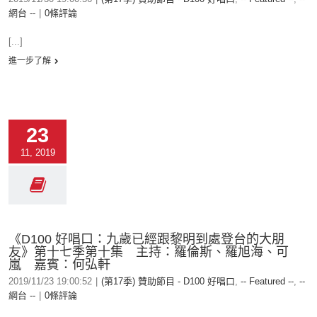
網台 --
|
0條評論
[...]
進一步了解
23
11, 2019
《D100 好唱口：九歲已經跟黎明到處登台的大朋
友》第十七季第十集 主持：羅倫斯、羅旭海、可
嵐 嘉賓：何弘軒
2019/11/23 19:00:52
|
(第17季) 贊助節目 - D100 好唱口
,
-- Featured --
,
--
網台 --
|
0條評論