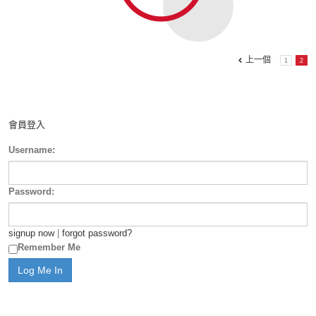
上一個
1
2
會員登入
Username:
Password:
signup now
|
forgot password?
Remember Me