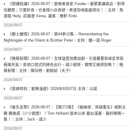
《想講就講》2026-08-07｜要做美食家 Foodie，最緊要講真話，對得
住觀眾；只要好食，也會撐小店食肆，希望佢哋能捱得住！｜主持：馬
溱禧 Heily, 莊韻澄 Xenia, 嘉賓：雅軒 Kinki
2026/08/07
《爵士鍾情》2026-08-07︱第44季10集 – Remembering the
Nightingale of the Orient & Brother Peter︱主持：鍾一諾 Roger
2026/08/07
《晚餐新聞》2026-08-07｜全球溫室效應加劇，引發嚴重氣候反常與
極端天氣！各地口號式的綠色出行、減少碳排，實際又做得到嗎？｜晚
餐新聞｜主持：陳珏明、劉銳紹（夫子）
2026/08/07
《恩典時刻：聖樂漫遊》2026年8月07日 主持：以諾
2026/08/07
《後生友聚》2026-08-07︱【第272集】《蜘蛛俠：英雄重生》絕對主
觀 觀後感（少少劇透）！Tom Holland 版本以來 最似漫畫、最好睇嘅一
集！｜主持：Jack、諾少
2026/08/07