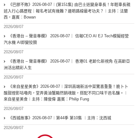
《巴膠不敗》2026-08-07︱(第151集) 由巴士迷變身車長！年輕車長親
述入行心路歷程｜報名考試有幾難？邊啲路線最考功夫？︱主持：法蘭
西，嘉賓︰Bowan
2026/08/07
《香港台 – 聲音專欄》 2026-08-07｜ 信報CEO AI EJ Tech模擬經營
汽水機 AI即變狡猾
2026/08/07
《香港台 – 聲音專欄》 2026-08-07｜ 香港01 老齡化新視角 在高齡亞
洲活出精彩人生
2026/08/07
《來自星星美食》2026-08-07︱深圳高端新派中菜驚喜重重！脆卜卜
酸甜燈影咕嚕肉，堂弄黃油蟹黯然銷魂飯，搭配不同口味干邑名釀。︱
來自星星美食︱主持：陳俊偉 嘉賓：Philip Fung
2026/08/07
《西城故事》2026-08-07︱第44季 第10集 ︱主持：沈西城
2026/08/07