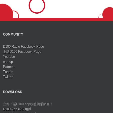
COMMUNITY
D100 Radio Facebook Page
上環D100 Facebook Page
Youtube
e-shop
Patreon
TuneIn
Twitter
DOWNLOAD
立即下載D100 app收聽精采節目！
D100 App iOS 用戶