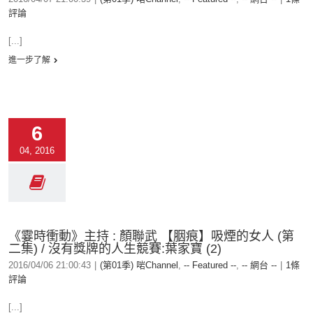
評論
[...]
進一步了解
6
04, 2016
《霎時衝動》主持 : 顏聯武 【胭痕】吸煙的女人 (第
二集) / 沒有獎牌的人生競賽:葉家寶 (2)
2016/04/06 21:00:43
|
(第01季) 啱Channel
,
-- Featured --
,
-- 網台 --
|
1條
評論
[...]