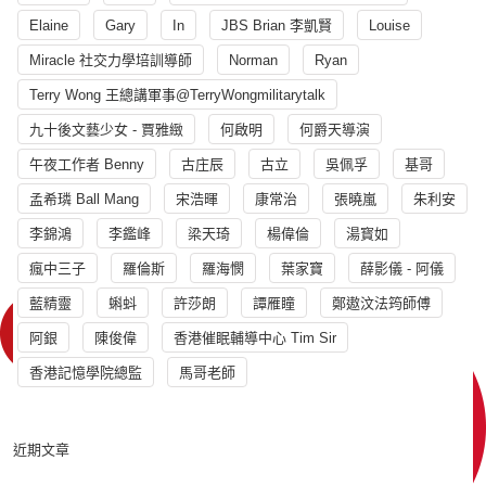
Elaine
Gary
In
JBS Brian 李凱賢
Louise
Miracle 社交力學培訓導師
Norman
Ryan
Terry Wong 王總講軍事@TerryWongmilitarytalk
九十後文藝少女 - 賈雅緻
何啟明
何爵天導演
午夜工作者 Benny
古庄辰
古立
吳佩孚
基哥
孟希璘 Ball Mang
宋浩暉
康常治
張曉嵐
朱利安
李錦鴻
李鑑峰
梁天琦
楊偉倫
湯寳如
瘋中三子
羅倫斯
羅海憫
葉家寶
薛影儀 - 阿儀
藍精靈
蝌蚪
許莎朗
譚雁瞳
鄭遨汶法筠師傅
阿銀
陳俊偉
香港催眠輔導中心 Tim Sir
香港記憶學院總監
馬哥老師
近期文章