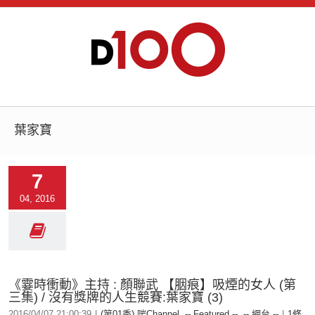
葉家寶
7
04, 2016
《霎時衝動》主持 : 顏聯武 【胭痕】吸煙的女人 (第
三集) / 沒有獎牌的人生競賽:葉家寶 (3)
2016/04/07 21:00:39
|
(第01季) 啱Channel
,
-- Featured --
,
-- 網台 --
|
1條