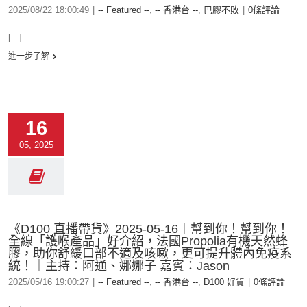
2025/08/22 18:00:49
|
-- Featured --
,
-- 香港台 --
,
巴膠不敗
|
0條評論
[...]
進一步了解
16
05, 2025
《D100 直播帶貨》2025-05-16︱幫到你！幫到你！
全線「護喉產品」好介紹，法國Propolia有機天然蜂
膠，助你舒緩口部不適及咳嗽，更可提升體內免疫系
統！｜主持：阿通、娜娜子 嘉賓：Jason
2025/05/16 19:00:27
|
-- Featured --
,
-- 香港台 --
,
D100 好貨
|
0條評論