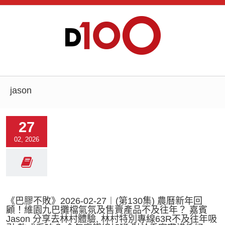
jason
27
02, 2026
《巴膠不敗》2026-02-27︱(第130集) 農曆新年回
顧！維園九巴攤檔氣氛及售賣產品不及往年？ 嘉賓
Jason 分享去林村體驗, 林村特別專線63R不及往年吸