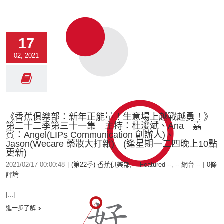
17
02, 2021
《香蕉俱樂部：新年正能量！生意場上越戰越勇！》
第二十二季第三十一集 主持：杜浚斌、Ana 嘉
賓：Angel(LIPs Communication 創辦人)、
Jason(Wecare 藥妝大打雜) (逢星期一二四晚上10點
更新)
2021/02/17 00:00:48
|
(第22季) 香蕉俱樂部
,
-- Featured --
,
-- 網台 --
|
0條
評論
[...]
進一步了解