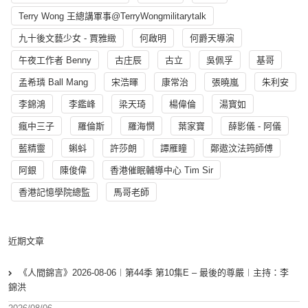
Terry Wong 王總講軍事@TerryWongmilitarytalk
九十後文藝少女 - 賈雅緻
何啟明
何爵天導演
午夜工作者 Benny
古庄辰
古立
吳佩孚
基哥
孟希璘 Ball Mang
宋浩暉
康常治
張曉嵐
朱利安
李錦鴻
李鑑峰
梁天琦
楊偉倫
湯寳如
瘋中三子
羅倫斯
羅海憫
葉家寶
薛影儀 - 阿儀
藍精靈
蝌蚪
許莎朗
譚雁瞳
鄭遨汶法筠師傅
阿銀
陳俊偉
香港催眠輔導中心 Tim Sir
香港記憶學院總監
馬哥老師
近期文章
《人間錦言》2026-08-06︱第44季 第10集E – 最後的尊嚴︱主持：李
錦洪