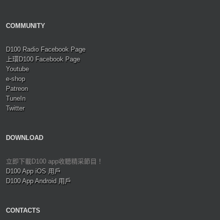
COMMUNITY
D100 Radio Facebook Page
上環D100 Facebook Page
Youtube
e-shop
Patreon
TuneIn
Twitter
DOWNLOAD
立即下載D100 app收聽精采節目！
D100 App iOS 用戶
D100 App Android 用戶
CONTACTS