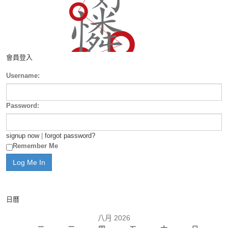
會員登入
Username:
Password:
signup now
|
forgot password?
Remember Me
日曆
八月 2026