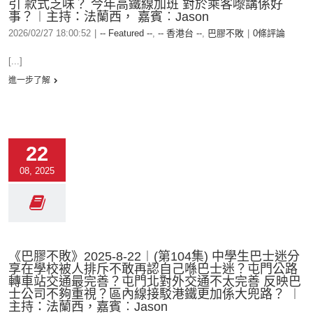
引 款式乏味？ 今年高鐵線加班 對於乘客嚟講係好
事？︱主持：法蘭西， 嘉賓︰Jason
2026/02/27 18:00:52
|
-- Featured --
,
-- 香港台 --
,
巴膠不敗
|
0條評論
[...]
進一步了解
22
08, 2025
《巴膠不敗》2025-8-22︱(第104集) 中學生巴士迷分
享在學校被人排斥不敢再認自己喺巴士迷？屯門公路
轉車站交通最完善？屯門北對外交通不太完善 反映巴
士公司不夠重視？區內線接駁港鐵更加係大兜路？ ︱
主持：法蘭西，嘉賓︰Jason