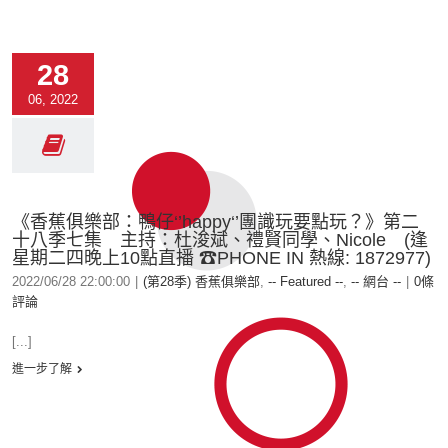
28
06, 2022
《香蕉俱樂部：鴨仔‘’happy‘’團識玩要點玩？》第二
十八季七集 主持：杜浚斌、禮賢同學、Nicole (逢
星期二四晚上10點直播 ☎PHONE IN 熱線: 1872977)
2022/06/28 22:00:00
|
(第28季) 香蕉俱樂部
,
-- Featured --
,
-- 網台 --
|
0條
評論
[...]
進一步了解