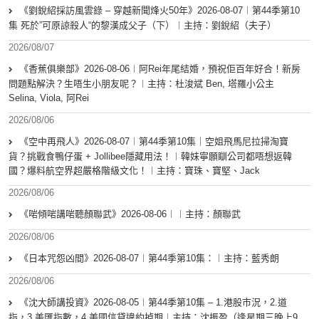
《劉銳紹採訪風雲錄 – 穿越新聞烽火50年》2026-08-07︱第44季第10
集 死於”可原諒殺人“的黎漢成父子（下）︱主持：劉銳紹（夫子）
2026/08/07
《香蕉俱樂部》2026-08-06︱阿Rei年尾結婚，預祝佢百年好合！新房
問題點解決？生唔生小朋友呢？︱主持：杜浚斌 Ben, 塔羅小公主
Selina, Viola, 阿Rei
2026/08/06
《空中再飛人》2026-08-07︱第44季第10集｜空姐飛馬尼拉掃淘寶
貨？挑戰食鴨仔蛋 + Jollibee隱藏用法！︱韓妹寧願瞓公司都唔想返韓
國？爆料航空界超嚴格階級文化！︱主持：寶珠、寶堅、Jack
2026/08/06
《啱傾啱講啱聽顏聯武》2026-08-06︱︱主持：顏聯武
2026/08/06
《日本咒怨凶間》2026-08-07︱第44季第10集：︱主持：藍秀朗
2026/08/06
《沈大師講投資》2026-08-05︱第44季第10集 – 1.港股市況，2.道
指，3.美匯指數，4.美國信貸違約掉期︱主持：沈振盈（逢星期三晚上9