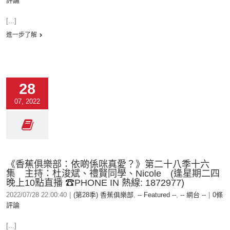
評論
[...]
進一步了解
28
07, 2022
《香蕉俱樂部：依啲係咪真愛？》第二十八季十六
集 主持：杜浚斌、禮賢同學、Nicole (逢星期二四
晚上10點直播 ☎PHONE IN 熱線: 1872977)
2022/07/28 22:00:40
|
(第28季) 香蕉俱樂部
,
-- Featured --
,
-- 網台 --
|
0條
評論
[...]