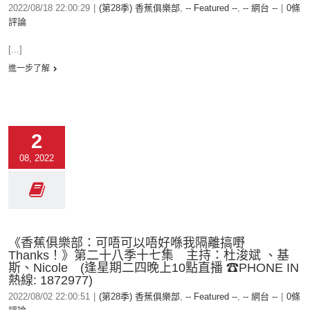
2022/08/18 22:00:29
|
(第28季) 香蕉俱樂部
,
-- Featured --
,
-- 網台 --
|
0條
評論
[...]
進一步了解
2
08, 2022
《香蕉俱樂部：可唔可以唔好喺我隔離搞嘢
Thanks！》第二十八季十七集 主持：杜浚斌 、基
斯、Nicole (逢星期二四晚上10點直播 ☎PHONE IN
熱線: 1872977)
2022/08/02 22:00:51
|
(第28季) 香蕉俱樂部
,
-- Featured --
,
-- 網台 --
|
0條