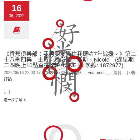
16
06, 2022
《香蕉俱樂部：我男朋友瞞住我攞咗7年綜援。》第二
十八季四集 主持：杜浚斌、基斯、Nicole (逢星期
二四晚上10點直播 ☎PHONE IN 熱線: 1872977)
2022/06/16 22:00:17
|
(第28季) 香蕉俱樂部
,
-- Featured --
,
-- 網台 --
|
0條
評論
[...]
進一步了解