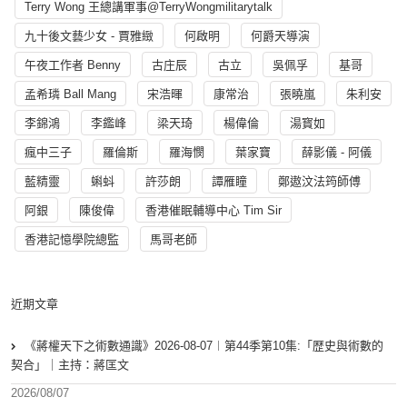
Terry Wong 王總講軍事@TerryWongmilitarytalk
九十後文藝少女 - 賈雅緻
何啟明
何爵天導演
午夜工作者 Benny
古庄辰
古立
吳佩孚
基哥
孟希璘 Ball Mang
宋浩暉
康常治
張曉嵐
朱利安
李錦鴻
李鑑峰
梁天琦
楊偉倫
湯寳如
瘋中三子
羅倫斯
羅海憫
葉家寶
薛影儀 - 阿儀
藍精靈
蝌蚪
許莎朗
譚雁瞳
鄭遨汶法筠師傅
阿銀
陳俊偉
香港催眠輔導中心 Tim Sir
香港記憶學院總監
馬哥老師
近期文章
《蔣權天下之術數通識》2026-08-07︱第44季第10集:「歴史與術數的
契合」｜主持：蔣匡文
2026/08/07