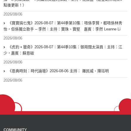
點後更新！）
2026/08/06
《寶寶搞乜鬼》2026-08-07︱第44季第10集︰唔係李賢，都唔係林秀
怡，佢係獨立歌手 – 李然︱主持：寶珠、寶堅 嘉賓：李然 Leanne Li
2026/08/06
《虎豹 • 獵奇》2026-08-07︱第44季10集：御用闊太演員︱主持：江
少，嘉賓：蘇恩磁
2026/08/06
《恩典時刻：時代論壇》2026-08-06 主持： 羅民威、陳珏明
2026/08/06
COMMUNITY