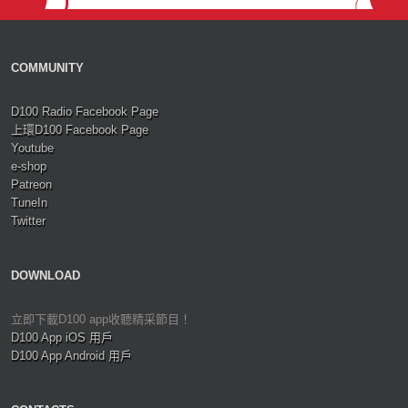
COMMUNITY
D100 Radio Facebook Page
上環D100 Facebook Page
Youtube
e-shop
Patreon
TuneIn
Twitter
DOWNLOAD
立即下載D100 app收聽精采節目！
D100 App iOS 用戶
D100 App Android 用戶