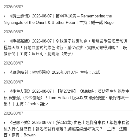
2026/08/07
《爵士鍾情》2026-08-07︱第44季10集 – Remembering the
Nightingale of the Orient & Brother Peter︱主持：鍾一諾 Roger
2026/08/07
《晚餐新聞》2026-08-07｜全球溫室效應加劇，引發嚴重氣候反常與
極端天氣！各地口號式的綠色出行、減少碳排，實際又做得到嗎？｜晚
餐新聞｜主持：陳珏明、劉銳紹（夫子）
2026/08/07
《恩典時刻：聖樂漫遊》2026年8月07日 主持：以諾
2026/08/07
《後生友聚》2026-08-07︱【第272集】《蜘蛛俠：英雄重生》絕對主
觀 觀後感（少少劇透）！Tom Holland 版本以來 最似漫畫、最好睇嘅一
集！｜主持：Jack、諾少
2026/08/07
《巴膠不敗》2026-08-07︱(第151集) 由巴士迷變身車長！年輕車長親
述入行心路歷程｜報名考試有幾難？邊啲路線最考功夫？︱主持：法蘭
西，嘉賓︰Bowan