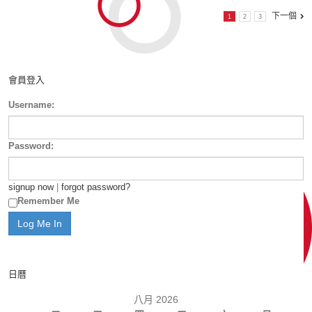
下一個
1
2
3
會員登入
Username:
Password:
signup now
|
forgot password?
Remember Me
日曆
八月 2026