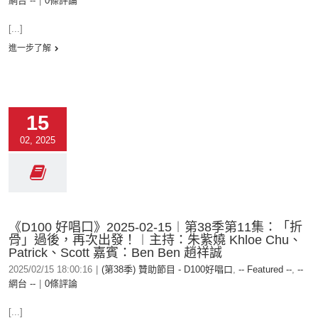
網台 --
|
0條評論
[...]
進一步了解
15
02, 2025
《D100 好唱口》2025-02-15︱第38季第11集：「折
骨」過後，再次出發！︱主持：朱紫嬈 Khloe Chu、
Patrick、Scott 嘉賓：Ben Ben 趙祥誠
2025/02/15 18:00:16
|
(第38季) 贊助節目 - D100好唱口
,
-- Featured --
,
--
網台 --
|
0條評論
[...]