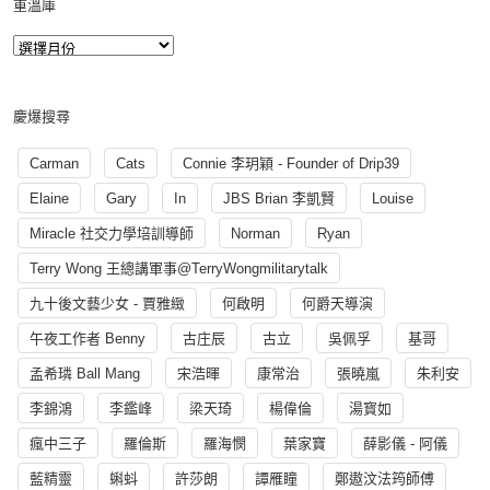
重溫庫
慶爆搜尋
Carman
Cats
Connie 李玥穎 - Founder of Drip39
Elaine
Gary
In
JBS Brian 李凱賢
Louise
Miracle 社交力學培訓導師
Norman
Ryan
Terry Wong 王總講軍事@TerryWongmilitarytalk
九十後文藝少女 - 賈雅緻
何啟明
何爵天導演
午夜工作者 Benny
古庄辰
古立
吳佩孚
基哥
孟希璘 Ball Mang
宋浩暉
康常治
張曉嵐
朱利安
李錦鴻
李鑑峰
梁天琦
楊偉倫
湯寳如
瘋中三子
羅倫斯
羅海憫
葉家寶
薛影儀 - 阿儀
藍精靈
蝌蚪
許莎朗
譚雁瞳
鄭遨汶法筠師傅