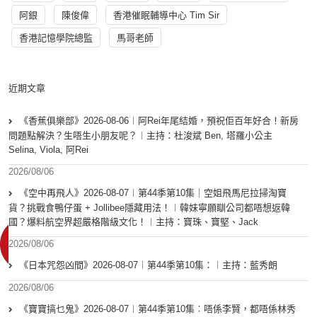
阿銀
陳俊偉
香港催眠輔導中心 Tim Sir
香港記憶學院總監
馬哥老師
近期文章
《香蕉俱樂部》2026-08-06︱阿Rei年尾結婚，預祝佢百年好合！新房
問題點解決？生唔生小朋友呢？︱主持：杜浚斌 Ben, 塔羅小公主
Selina, Viola, 阿Rei
2026/08/06
《空中再飛人》2026-08-07︱第44季第10集｜空姐飛馬尼拉掃淘寶
貨？挑戰食鴨仔蛋 + Jollibee隱藏用法！︱韓妹寧願瞓公司都唔想返韓
國？爆料航空界超嚴格階級文化！︱主持：寶珠、寶堅、Jack
2026/08/06
《日本咒怨凶間》2026-08-07︱第44季第10集：︱主持：藍秀朗
2026/08/06
《寶寶搞乜鬼》2026-08-07︱第44季第10集︰唔係李賢，都唔係林秀