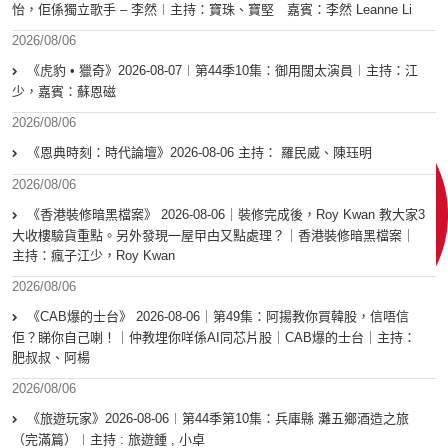
怡，佢係獨立歌手 – 李然︱主持：寶珠、寶堅 嘉賓：李然 Leanne Li
2026/08/06
《虎豹 • 獵奇》2026-08-07︱第44季10集：御用闊太演員︱主持：江
少，嘉賓：蘇恩磁
2026/08/06
《恩典時刻：時代論壇》2026-08-06 主持： 羅民威、陳珏明
2026/08/06
《香港裝修暗黑檔案》 2026-08-06｜裝修完成後，Roy Kwan 教大家3
大收樓驗貨重點。另外發現一屋曱甴又點處理？｜香港裝修暗黑檔案｜
主持：瘋子江少，Roy Kwan
2026/08/06
《CAB爆的士台》 2026-08-06｜第49集：阿揚教你買韓股，信唔信
佢？睇你自己喇！｜仲教埋你咩係AI同芯片股｜CAB爆的士台｜主持：
肥叔叔、阿楊
2026/08/06
《旅遊玩家》2026-08-06︱第44季第10集：兵庫縣 灘五鄉酒造之旅
（完滿篇）︱主持 : 旅遊鍾 , 小卓