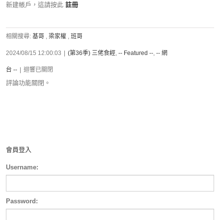
新建帳戶，這請按此
註冊
相關搜尋:
基哥
,
梁家權
,
班哥
2024/08/15 12:00:03
|
(第36季) 三佬食經
,
-- Featured --
,
-- 網
台 --
|
迴響已關閉
評論功能關閉。
會員登入
Username:
Password: