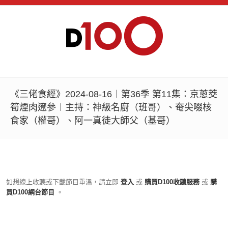
《三佬食經》2024-08-16︱第36季 第11集：京蔥茭
筍煙肉遼參︱主持：神級名廚（班哥）、奄尖啜核
食家（權哥）、阿一真徒大師父（基哥）
如想線上收聽或下載節目重溫，請立即
登入
或
購買D100收聽服務
或
購
買D100網台節目
。