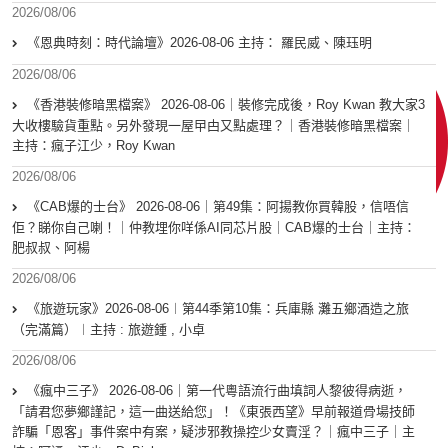
2026/08/06
《恩典時刻：時代論壇》2026-08-06 主持： 羅民威、陳珏明
2026/08/06
《香港裝修暗黑檔案》 2026-08-06｜裝修完成後，Roy Kwan 教大家3
大收樓驗貨重點。另外發現一屋曱甴又點處理？｜香港裝修暗黑檔案｜
主持：瘋子江少，Roy Kwan
2026/08/06
《CAB爆的士台》 2026-08-06｜第49集：阿揚教你買韓股，信唔信
佢？睇你自己喇！｜仲教埋你咩係AI同芯片股｜CAB爆的士台｜主持：
肥叔叔、阿楊
2026/08/06
《旅遊玩家》2026-08-06︱第44季第10集：兵庫縣 灘五鄉酒造之旅
（完滿篇）︱主持 : 旅遊鍾 , 小卓
2026/08/06
《瘋中三子》 2026-08-06｜第一代粵語流行曲填詞人黎彼得病逝，
「請君您夢鄉謹記，這一曲送給您」！《東張西望》早前報道骨場技師
詐騙「恩客」事件案中有案，疑涉邪教操控少女賣淫？｜瘋中三子｜主