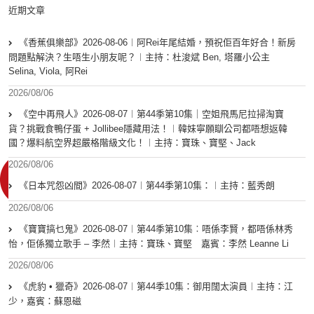
近期文章
《香蕉俱樂部》2026-08-06︱阿Rei年尾結婚，預祝佢百年好合！新房
問題點解決？生唔生小朋友呢？︱主持：杜浚斌 Ben, 塔羅小公主
Selina, Viola, 阿Rei
2026/08/06
《空中再飛人》2026-08-07︱第44季第10集｜空姐飛馬尼拉掃淘寶
貨？挑戰食鴨仔蛋 + Jollibee隱藏用法！︱韓妹寧願瞓公司都唔想返韓
國？爆料航空界超嚴格階級文化！︱主持：寶珠、寶堅、Jack
2026/08/06
《日本咒怨凶間》2026-08-07︱第44季第10集：︱主持：藍秀朗
2026/08/06
《寶寶搞乜鬼》2026-08-07︱第44季第10集︰唔係李賢，都唔係林秀
怡，佢係獨立歌手 – 李然︱主持：寶珠、寶堅 嘉賓：李然 Leanne Li
2026/08/06
《虎豹 • 獵奇》2026-08-07︱第44季10集：御用闊太演員︱主持：江
少，嘉賓：蘇恩磁