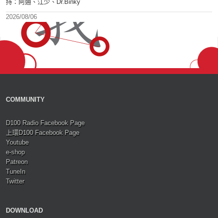
持：阿通、江少、Dr.Binky
2026/08/06
COMMUNITY
D100 Radio Facebook Page
上環D100 Facebook Page
Youtube
e-shop
Patreon
TuneIn
Twitter
DOWNLOAD