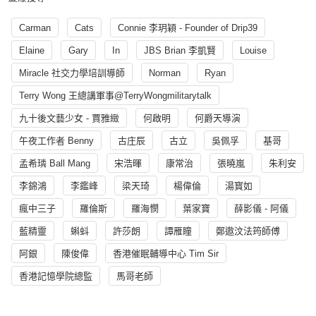
Carman
Cats
Connie 李玥穎 - Founder of Drip39
Elaine
Gary
In
JBS Brian 李凱賢
Louise
Miracle 社交力學培訓導師
Norman
Ryan
Terry Wong 王總講軍事@TerryWongmilitarytalk
九十後文藝少女 - 賈雅緻
何啟明
何爵天導演
午夜工作者 Benny
古庄辰
古立
吳佩孚
基哥
孟希璘 Ball Mang
宋浩暉
康常治
張曉嵐
朱利安
李錦鴻
李鑑峰
梁天琦
楊偉倫
湯寳如
瘋中三子
羅倫斯
羅海憫
葉家寶
薛影儀 - 阿儀
藍精靈
蝌蚪
許莎朗
譚雁瞳
鄭遨汶法筠師傅
阿銀
陳俊偉
香港催眠輔導中心 Tim Sir
香港記憶學院總監
馬哥老師