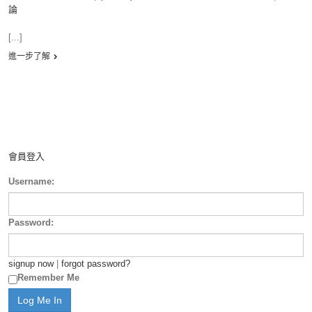
論
[...]
進一步了解
會員登入
Username:
Password:
signup now
|
forgot password?
Remember Me