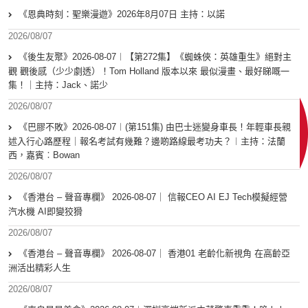
《恩典時刻：聖樂漫遊》2026年8月07日 主持：以諾
2026/08/07
《後生友聚》2026-08-07︱【第272集】《蜘蛛俠：英雄重生》絕對主
觀 觀後感（少少劇透）！Tom Holland 版本以來 最似漫畫、最好睇嘅一
集！｜主持：Jack、諾少
2026/08/07
《巴膠不敗》2026-08-07︱(第151集) 由巴士迷變身車長！年輕車長親
述入行心路歷程｜報名考試有幾難？邊啲路線最考功夫？︱主持：法蘭
西，嘉賓︰Bowan
2026/08/07
《香港台 – 聲音專欄》 2026-08-07｜ 信報CEO AI EJ Tech模擬經營
汽水機 AI即變狡猾
2026/08/07
《香港台 – 聲音專欄》 2026-08-07｜ 香港01 老齡化新視角 在高齡亞
洲活出精彩人生
2026/08/07