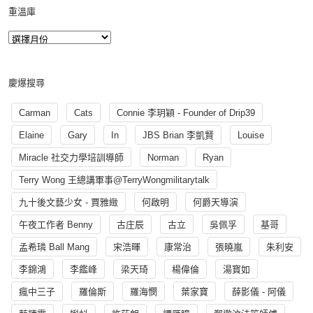
重溫庫
慶爆搜尋
Carman
Cats
Connie 李玥穎 - Founder of Drip39
Elaine
Gary
In
JBS Brian 李凱賢
Louise
Miracle 社交力學培訓導師
Norman
Ryan
Terry Wong 王總講軍事@TerryWongmilitarytalk
九十後文藝少女 - 賈雅緻
何啟明
何爵天導演
午夜工作者 Benny
古庄辰
古立
吳佩孚
基哥
孟希璘 Ball Mang
宋浩暉
康常治
張曉嵐
朱利安
李錦鴻
李鑑峰
梁天琦
楊偉倫
湯寳如
瘋中三子
羅倫斯
羅海憫
葉家寶
薛影儀 - 阿儀