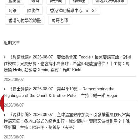
藍精靈
蝌蚪
許莎朗
譚雁瞳
鄭遨汶法筠師傅
阿銀
陳俊偉
香港催眠輔導中心 Tim Sir
香港記憶學院總監
馬哥老師
近期文章
《想講就講》2026-08-07｜要做美食家 Foodie，最緊要講真話，對得
住觀眾；只要好食，也會撐小店食肆，希望佢哋能捱得住！｜主持：馬
溱禧 Heily, 莊韻澄 Xenia, 嘉賓：雅軒 Kinki
2026/08/07
《爵士鍾情》2026-08-07︱第44季10集 – Remembering the
Nightingale of the Orient & Brother Peter︱主持：鍾一諾 Roger
2026/08/07
《晚餐新聞》2026-08-07｜全球溫室效應加劇，引發嚴重氣候反常與
極端天氣！各地口號式的綠色出行、減少碳排，實際又做得到嗎？｜晚
餐新聞｜主持：陳珏明、劉銳紹（夫子）
2026/08/07