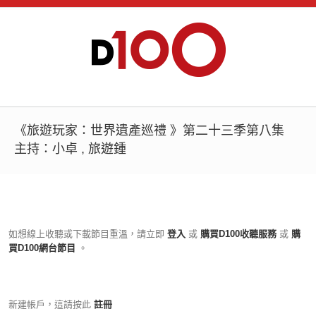
《旅遊玩家：世界遺產巡禮 》第二十三季第八集
主持：小卓 , 旅遊鍾
如想線上收聽或下載節目重溫，請立即
登入
或
購買D100收聽服務
或
購
買D100網台節目
。
新建帳戶，這請按此
註冊