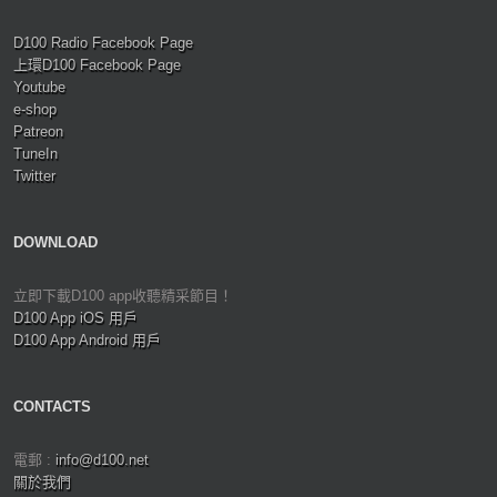
D100 Radio Facebook Page
上環D100 Facebook Page
Youtube
e-shop
Patreon
TuneIn
Twitter
DOWNLOAD
立即下載D100 app收聽精采節目！
D100 App iOS 用戶
D100 App Android 用戶
CONTACTS
電郵 :
info@d100.net
關於我們