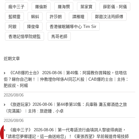
瘋中三子
羅倫斯
羅海憫
葉家寶
薛影儀 - 阿儀
藍精靈
蝌蚪
許莎朗
譚雁瞳
鄭遨汶法筠師傅
阿銀
陳俊偉
香港催眠輔導中心 Tim Sir
香港記憶學院總監
馬哥老師
近期文章
《CAB爆的士台》 2026-08-06｜第49集：阿揚教你買韓股，信唔信
佢？睇你自己喇！｜仲教埋你咩係AI同芯片股｜CAB爆的士台｜主持：
肥叔叔、阿楊
2026/08/06
《旅遊玩家》2026-08-06︱第44季第10集：兵庫縣 灘五鄉酒造之旅
（完滿篇）︱主持 : 旅遊鍾 , 小卓
2026/08/06
《瘋中三子》 2026-08-06｜第一代粵語流行曲填詞人黎彼得病逝，
「請君您夢鄉謹記，這一曲送給您」！《東張西望》早前報道骨場技師