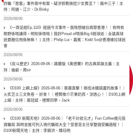
詐騙「恩客」事件案中有案，疑涉邪教操控少女賣淫？｜瘋中三子｜主
持：阿通、江少、Dr.Binky
2026/08/06
《一齊足經Ep.110》經過今次事件，我唔想維拉再黎香港！｜有時有
啲野係唔講得，明知係唔啱丨我好Proud of唔係Big 6既球迷｜永遠真球
迷要靚位飛係無嘛！丨主持：Philip Lui、嘉賓：Kidd So@香港維拉球迷
會
2026/08/06
《反斗歷史》2026-08-06︱路蘭版《奧德賽》的古典英雄主義︱主
持：倫爺，周sir
2026/08/06
《D100 上綱上線》2026-08-06｜葵廣直擊！尋找冰糖葫蘆的故事！｜
火炙芝士三文魚卷 ~ 好食！｜禮賢推介芒果奶西，涼透心！｜D100上綱
上線︱主持：黃冠斌、禮賢同學、Jack
2026/08/06
《D100 新聞天地》2026-08-06｜「老千計狀元才」Fun Coffee億元投
資騙局 與時並進可列入現代騙術大全？受害苦主分享整個受騙過程！｜
D100新聞天地｜主持：李錦洪、陳珏明