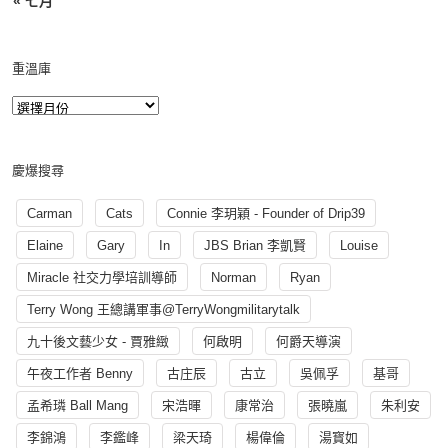
« 七月
重溫庫
慶爆搜尋
Carman
Cats
Connie 李玥穎 - Founder of Drip39
Elaine
Gary
In
JBS Brian 李凱賢
Louise
Miracle 社交力學培訓導師
Norman
Ryan
Terry Wong 王總講軍事@TerryWongmilitarytalk
九十後文藝少女 - 賈雅緻
何啟明
何爵天導演
午夜工作者 Benny
古庄辰
古立
吳佩孚
基哥
孟希璘 Ball Mang
宋浩暉
康常治
張曉嵐
朱利安
李錦鴻
李鑑峰
梁天琦
楊偉倫
湯寳如