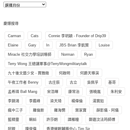
慶爆搜尋
Carman
Cats
Connie 李玥穎 - Founder of Drip39
Elaine
Gary
In
JBS Brian 李凱賢
Louise
Miracle 社交力學培訓導師
Norman
Ryan
Terry Wong 王總講軍事@TerryWongmilitarytalk
九十後文藝少女 - 賈雅緻
何啟明
何爵天導演
午夜工作者 Benny
古庄辰
古立
吳佩孚
基哥
孟希璘 Ball Mang
宋浩暉
康常治
張曉嵐
朱利安
李錦鴻
李鑑峰
梁天琦
楊偉倫
湯寳如
瘋中三子
羅倫斯
羅海憫
葉家寶
薛影儀 - 阿儀
藍精靈
蝌蚪
許莎朗
譚雁瞳
鄭遨汶法筠師傅
阿銀
陳俊偉
香港催眠輔導中心 Tim Sir