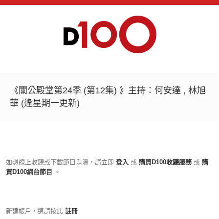
《關公殿堂第24季 (第12集) 》主持：何安達 , 林旭
華 (逢星期一更新)
如想線上收聽或下載節目重溫，請立即
登入
或
購買D100收聽服務
或
購
買D100網台節目
。
新建帳戶，這請按此
註冊