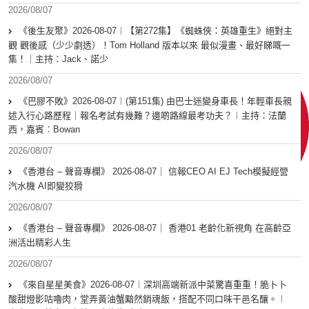
2026/08/07
《後生友聚》2026-08-07︱【第272集】《蜘蛛俠：英雄重生》絕對主
觀 觀後感（少少劇透）！Tom Holland 版本以來 最似漫畫、最好睇嘅一
集！｜主持：Jack、諾少
2026/08/07
《巴膠不敗》2026-08-07︱(第151集) 由巴士迷變身車長！年輕車長親
述入行心路歷程｜報名考試有幾難？邊啲路線最考功夫？︱主持：法蘭
西，嘉賓︰Bowan
2026/08/07
《香港台 – 聲音專欄》 2026-08-07｜ 信報CEO AI EJ Tech模擬經營
汽水機 AI即變狡猾
2026/08/07
《香港台 – 聲音專欄》 2026-08-07｜ 香港01 老齡化新視角 在高齡亞
洲活出精彩人生
2026/08/07
《來自星星美食》2026-08-07︱深圳高端新派中菜驚喜重重！脆卜卜
酸甜燈影咕嚕肉，堂弄黃油蟹黯然銷魂飯，搭配不同口味干邑名釀。︱