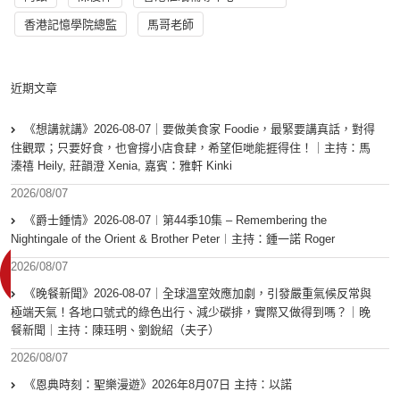
香港記憶學院總監
馬哥老師
近期文章
《想講就講》2026-08-07｜要做美食家 Foodie，最緊要講真話，對得
住觀眾；只要好食，也會撐小店食肆，希望佢哋能捱得住！｜主持：馬
溱禧 Heily, 莊韻澄 Xenia, 嘉賓：雅軒 Kinki
2026/08/07
《爵士鍾情》2026-08-07︱第44季10集 – Remembering the
Nightingale of the Orient & Brother Peter︱主持：鍾一諾 Roger
2026/08/07
《晚餐新聞》2026-08-07｜全球溫室效應加劇，引發嚴重氣候反常與
極端天氣！各地口號式的綠色出行、減少碳排，實際又做得到嗎？｜晚
餐新聞｜主持：陳珏明、劉銳紹（夫子）
2026/08/07
《恩典時刻：聖樂漫遊》2026年8月07日 主持：以諾