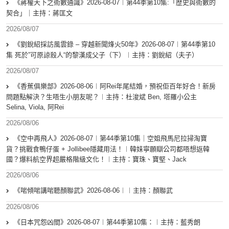
《蔣權天下之術數通識》2026-08-07︱第44季第10集:「歴史與術數的
契合」｜主持：蔣匡文
2026/08/07
《劉銳紹採訪風雲錄 – 穿越新聞烽火50年》2026-08-07︱第44季第10
集 死於”可原諒殺人“的黎漢成父子（下）︱主持：劉銳紹（夫子）
2026/08/07
《香蕉俱樂部》2026-08-06︱阿Rei年尾結婚，預祝佢百年好合！新房
問題點解決？生唔生小朋友呢？︱主持：杜浚斌 Ben, 塔羅小公主
Selina, Viola, 阿Rei
2026/08/06
《空中再飛人》2026-08-07︱第44季第10集｜空姐飛馬尼拉掃淘寶
貨？挑戰食鴨仔蛋 + Jollibee隱藏用法！︱韓妹寧願瞓公司都唔想返韓
國？爆料航空界超嚴格階級文化！︱主持：寶珠、寶堅、Jack
2026/08/06
《啱傾啱講啱聽顏聯武》2026-08-06︱︱主持：顏聯武
2026/08/06
《日本咒怨凶間》2026-08-07︱第44季第10集：︱主持：藍秀朗