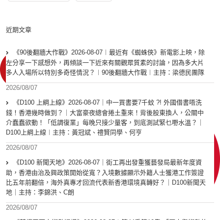
近期文章
《90後翻牆大作戰》2026-08-07︱最近有《蜘蛛俠》新電影上映，除
左分享一下感想外，再傾談一下近來有關觀眾質素的討論，因為多大片
多人入場所以特別多奇怪情況？︱90後翻牆大作戰︱主持：梁德民團隊
2026/08/07
《D100 上綱上線》2026-08-07｜中一買書要7千蚊 ?! 外國借書唔洗
錢！香港幾時做到？｜大富豪夜總會捲土重來！背後股東換人，公關中
介蠢蠢欲動！「低調復業」每晚只接少量客，到底測試緊乜嘢水溫？｜
D100上綱上線︱主持：黃冠斌、禮賢同學、何亨
2026/08/07
《D100 新聞天地》2026-08-07｜街工再出發重獲藝發局最新年度資
助，香港由治及興政策開始從寬？入境數據顯示外籍人士獲港工作簽證
比五年前翻倍，海外真專才回流代表新香港環境真轉好？｜D100新聞天
地｜主持：李錦洪、C朗
2026/08/07