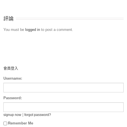
評論
You must be
logged in
to post a comment.
會員登入
Username:
Password:
|
signup now
forgot password?
Remember Me