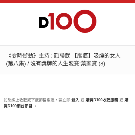
《霎時衝動》主持 : 顏聯武 【胭痕】吸煙的女人
(第八集) / 沒有獎牌的人生競賽:葉家寶 (8)
如想線上收聽或下載節目重溫，請立即
登入
或
購買D100收聽服務
或
購
買D100網台節目
。