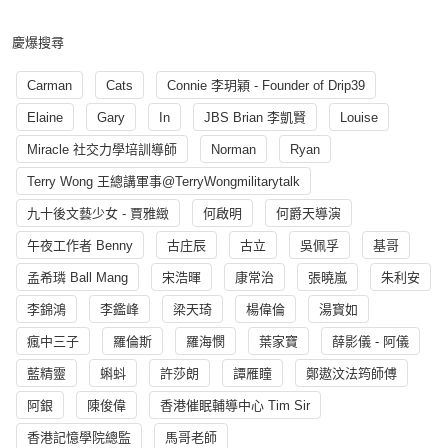
慶爆搜尋
Carman
Cats
Connie 李玥穎 - Founder of Drip39
Elaine
Gary
In
JBS Brian 李凱賢
Louise
Miracle 社交力學培訓導師
Norman
Ryan
Terry Wong 王總講軍事@TerryWongmilitarytalk
九十後文藝少女 - 賈雅緻
何啟明
何爵天導演
午夜工作者 Benny
古庄辰
古立
吳佩孚
基哥
孟希璘 Ball Mang
宋浩暉
康常治
張曉嵐
朱利安
李錦鴻
李鑑峰
梁天琦
楊偉倫
湯寳如
瘋中三子
羅倫斯
羅海憫
葉家寶
薛影儀 - 阿儀
藍精靈
蝌蚪
許莎朗
譚雁瞳
鄭遨汶法筠師傅
阿銀
陳俊偉
香港催眠輔導中心 Tim Sir
香港記憶學院總監
馬哥老師