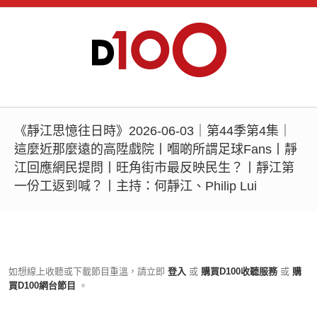
《靜江思憶往日時》2026-06-03｜第44季第4集｜
這麼近那麼遠的高陞戲院丨嗰啲所謂足球Fans丨靜
江回應網民提問丨旺角街市最反映民生？丨靜江第
一份工返到喊？丨主持：何靜江、Philip Lui
如想線上收聽或下載節目重溫，請立即
登入
或
購買D100收聽服務
或
購
買D100網台節目
。