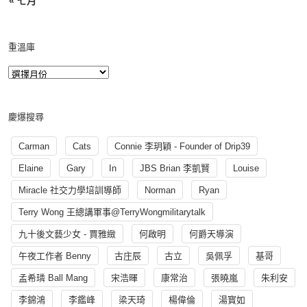
« 七月
重溫庫
慶爆搜尋
Carman
Cats
Connie 李玥穎 - Founder of Drip39
Elaine
Gary
In
JBS Brian 李凱賢
Louise
Miracle 社交力學培訓導師
Norman
Ryan
Terry Wong 王總講軍事@TerryWongmilitarytalk
九十後文藝少女 - 賈雅緻
何啟明
何爵天導演
午夜工作者 Benny
古庄辰
古立
吳佩孚
基哥
孟希璘 Ball Mang
宋浩暉
康常治
張曉嵐
朱利安
李錦鴻
李鑑峰
梁天琦
楊偉倫
湯寳如