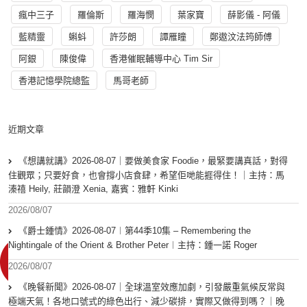
瘋中三子
羅倫斯
羅海憫
葉家寶
薛影儀 - 阿儀
藍精靈
蝌蚪
許莎朗
譚雁瞳
鄭遨汶法筠師傅
阿銀
陳俊偉
香港催眠輔導中心 Tim Sir
香港記憶學院總監
馬哥老師
近期文章
《想講就講》2026-08-07｜要做美食家 Foodie，最緊要講真話，對得
住觀眾；只要好食，也會撐小店食肆，希望佢哋能捱得住！｜主持：馬
溱禧 Heily, 莊韻澄 Xenia, 嘉賓：雅軒 Kinki
2026/08/07
《爵士鍾情》2026-08-07︱第44季10集 – Remembering the
Nightingale of the Orient & Brother Peter︱主持：鍾一諾 Roger
2026/08/07
《晚餐新聞》2026-08-07｜全球溫室效應加劇，引發嚴重氣候反常與
極端天氣！各地口號式的綠色出行、減少碳排，實際又做得到嗎？｜晚