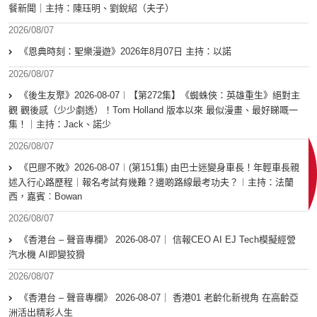
餐新聞｜主持：陳珏明、劉銳紹（夫子）
2026/08/07
《恩典時刻：聖樂漫遊》2026年8月07日 主持：以諾
2026/08/07
《後生友聚》2026-08-07︱【第272集】《蜘蛛俠：英雄重生》絕對主
觀 觀後感（少少劇透）！Tom Holland 版本以來 最似漫畫、最好睇嘅一
集！｜主持：Jack、諾少
2026/08/07
《巴膠不敗》2026-08-07︱(第151集) 由巴士迷變身車長！年輕車長親
述入行心路歷程｜報名考試有幾難？邊啲路線最考功夫？︱主持：法蘭
西，嘉賓︰Bowan
2026/08/07
《香港台 – 聲音專欄》 2026-08-07｜ 信報CEO AI EJ Tech模擬經營
汽水機 AI即變狡猾
2026/08/07
《香港台 – 聲音專欄》 2026-08-07｜ 香港01 老齡化新視角 在高齡亞
洲活出精彩人生