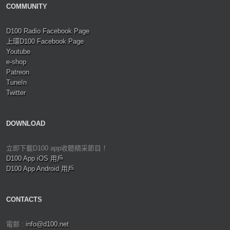
COMMUNITY
D100 Radio Facebook Page
上環D100 Facebook Page
Youtube
e-shop
Patreon
TuneIn
Twitter
DOWNLOAD
立即下載D100 app收聽精采節目！
D100 App iOS 用戶
D100 App Android 用戶
CONTACTS
電郵 :
info@d100.net