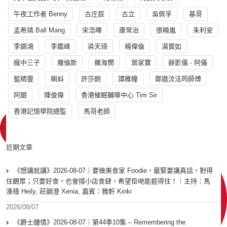
午夜工作者 Benny
古庄辰
古立
吳佩孚
基哥
孟希璘 Ball Mang
宋浩暉
康常治
張曉嵐
朱利安
李錦鴻
李鑑峰
梁天琦
楊偉倫
湯寳如
瘋中三子
羅倫斯
羅海憫
葉家寶
薛影儀 - 阿儀
藍精靈
蝌蚪
許莎朗
譚雁瞳
鄭遨汶法筠師傅
阿銀
陳俊偉
香港催眠輔導中心 Tim Sir
香港記憶學院總監
馬哥老師
近期文章
《想講就講》2026-08-07｜要做美食家 Foodie，最緊要講真話，對得
住觀眾；只要好食，也會撐小店食肆，希望佢哋能捱得住！｜主持：馬
溱禧 Heily, 莊韻澄 Xenia, 嘉賓：雅軒 Kinki
2026/08/07
《爵士鍾情》2026-08-07︱第44季10集 – Remembering the