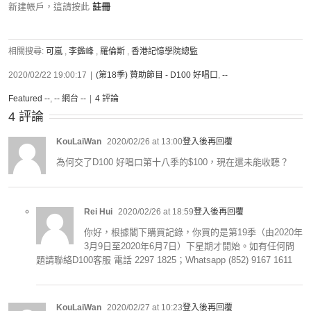
新建帳戶，這請按此
註冊
相關搜尋:
可嵐
,
李鑑峰
,
羅倫斯
,
香港記憶學院總監
2020/02/22 19:00:17
|
(第18季) 贊助節目 - D100 好唱口
,
--
Featured --
,
-- 網台 --
|
4 評論
4 評論
KouLaiWan
2020/02/26 at 13:00
登入後再回覆
為何交了D100 好唱口第十八季的$100，現在還未能收聽？
Rei Hui
2020/02/26 at 18:59
登入後再回覆
你好，根據閣下購買記錄，你買的是第19季（由2020年
3月9日至2020年6月7日）下星期才開始。如有任何問
題請聯絡D100客服 電話 2297 1825；Whatsapp (852) 9167 1611
KouLaiWan
2020/02/27 at 10:23
登入後再回覆