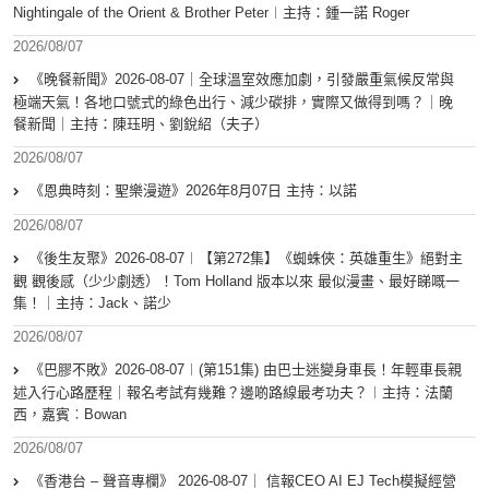
Nightingale of the Orient & Brother Peter︱主持：鍾一諾 Roger
2026/08/07
《晚餐新聞》2026-08-07｜全球溫室效應加劇，引發嚴重氣候反常與
極端天氣！各地口號式的綠色出行、減少碳排，實際又做得到嗎？｜晚
餐新聞｜主持：陳珏明、劉銳紹（夫子）
2026/08/07
《恩典時刻：聖樂漫遊》2026年8月07日 主持：以諾
2026/08/07
《後生友聚》2026-08-07︱【第272集】《蜘蛛俠：英雄重生》絕對主
觀 觀後感（少少劇透）！Tom Holland 版本以來 最似漫畫、最好睇嘅一
集！｜主持：Jack、諾少
2026/08/07
《巴膠不敗》2026-08-07︱(第151集) 由巴士迷變身車長！年輕車長親
述入行心路歷程｜報名考試有幾難？邊啲路線最考功夫？︱主持：法蘭
西，嘉賓︰Bowan
2026/08/07
《香港台 – 聲音專欄》 2026-08-07｜ 信報CEO AI EJ Tech模擬經營