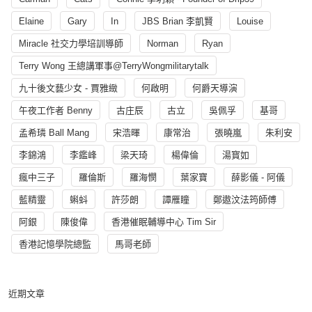
Elaine
Gary
In
JBS Brian 李凱賢
Louise
Miracle 社交力學培訓導師
Norman
Ryan
Terry Wong 王總講軍事@TerryWongmilitarytalk
九十後文藝少女 - 賈雅緻
何啟明
何爵天導演
午夜工作者 Benny
古庄辰
古立
吳佩孚
基哥
孟希璘 Ball Mang
宋浩暉
康常治
張曉嵐
朱利安
李錦鴻
李鑑峰
梁天琦
楊偉倫
湯寳如
瘋中三子
羅倫斯
羅海憫
葉家寶
薛影儀 - 阿儀
藍精靈
蝌蚪
許莎朗
譚雁瞳
鄭遨汶法筠師傅
阿銀
陳俊偉
香港催眠輔導中心 Tim Sir
香港記憶學院總監
馬哥老師
近期文章