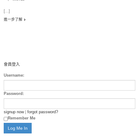
[...]
進一步了解
會員登入
Username:
Password:
signup now
|
forgot password?
Remember Me