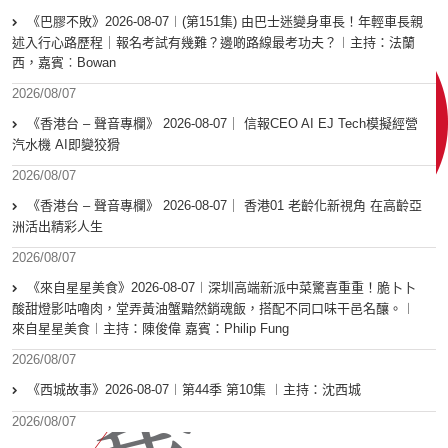
《巴膠不敗》2026-08-07︱(第151集) 由巴士迷變身車長！年輕車長親
述入行心路歷程｜報名考試有幾難？邊啲路線最考功夫？︱主持：法蘭
西，嘉賓︰Bowan
2026/08/07
《香港台 – 聲音專欄》 2026-08-07｜ 信報CEO AI EJ Tech模擬經營
汽水機 AI即變狡猾
2026/08/07
《香港台 – 聲音專欄》 2026-08-07｜ 香港01 老齡化新視角 在高齡亞
洲活出精彩人生
2026/08/07
《來自星星美食》2026-08-07︱深圳高端新派中菜驚喜重重！脆卜卜
酸甜燈影咕嚕肉，堂弄黃油蟹黯然銷魂飯，搭配不同口味干邑名釀。︱
來自星星美食︱主持：陳俊偉 嘉賓：Philip Fung
2026/08/07
《西城故事》2026-08-07︱第44季 第10集 ︱主持：沈西城
2026/08/07