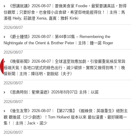
《想講就講》2026-08-07｜要做美食家 Foodie，最緊要講真話，對得
住觀眾；只要好食，也會撐小店食肆，希望佢哋能捱得住！｜主持：馬
溱禧 Heily, 莊韻澄 Xenia, 嘉賓：雅軒 Kinki
2026/08/07
《爵士鍾情》2026-08-07︱第44季10集 – Remembering the
Nightingale of the Orient & Brother Peter︱主持：鍾一諾 Roger
2026/08/07
《晚餐新聞》2026-08-07｜全球溫室效應加劇，引發嚴重氣候反常與
極端天氣！各地口號式的綠色出行、減少碳排，實際又做得到嗎？｜晚
餐新聞｜主持：陳珏明、劉銳紹（夫子）
2026/08/07
《恩典時刻：聖樂漫遊》2026年8月07日 主持：以諾
2026/08/07
《後生友聚》2026-08-07︱【第272集】《蜘蛛俠：英雄重生》絕對主
觀 觀後感（少少劇透）！Tom Holland 版本以來 最似漫畫、最好睇嘅一
集！｜主持：Jack、諾少
2026/08/07