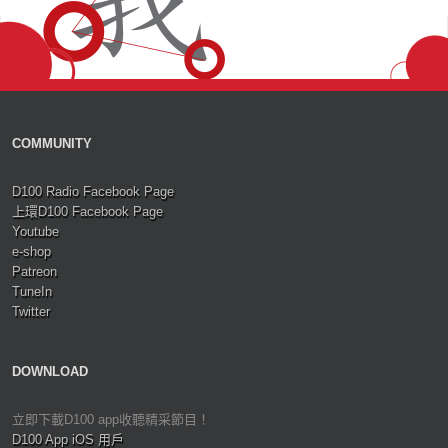
COMMUNITY
D100 Radio Facebook Page
上環D100 Facebook Page
Youtube
e-shop
Patreon
TuneIn
Twitter
DOWNLOAD
立即下載D100 app收聽精采節目！
D100 App iOS 用戶