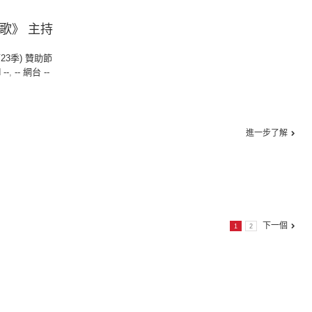
麼歌》 主持
第23季) 贊助節
 --
,
-- 網台 --
進一步了解
下一個
1
2