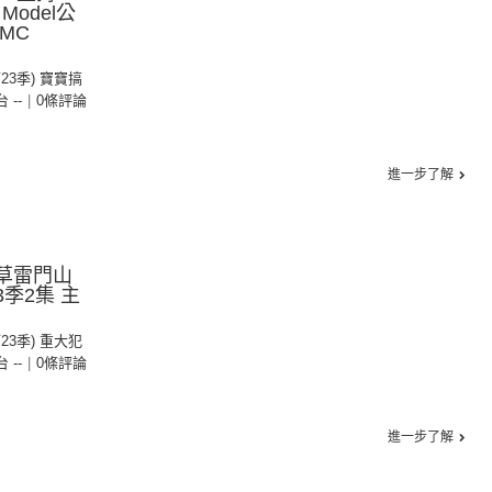
odel公
 MC
第23季) 寶寶搞
台 --
|
0條評論
進一步了解
淺草雷門山
季2集 主
第23季) 重大犯
台 --
|
0條評論
進一步了解