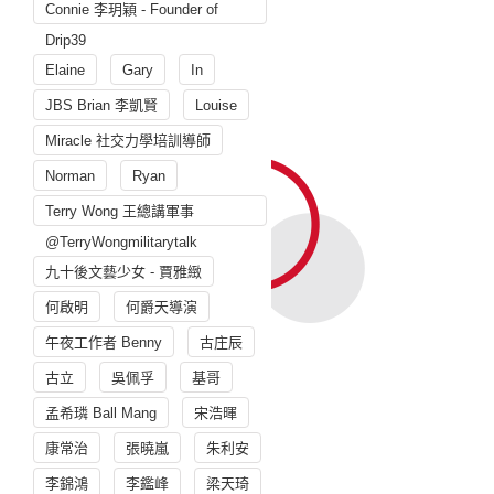
Connie 李玥穎 - Founder of
Drip39
Elaine
Gary
In
JBS Brian 李凱賢
Louise
Miracle 社交力學培訓導師
Norman
Ryan
Terry Wong 王總講軍事
@TerryWongmilitarytalk
九十後文藝少女 - 賈雅緻
何啟明
何爵天導演
午夜工作者 Benny
古庄辰
古立
吳佩孚
基哥
孟希璘 Ball Mang
宋浩暉
康常治
張曉嵐
朱利安
李錦鴻
李鑑峰
梁天琦