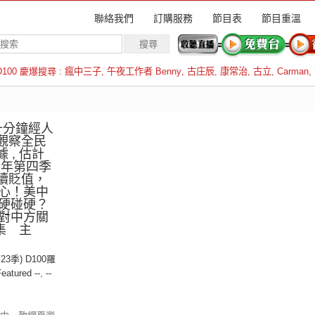
聯絡我們
訂購服務
節目表
節目重溫
D100 慶爆搜尋 :
瘋中三子
,
午夜工作者 Benny
,
古庄辰
,
康常治
,
古立
,
Carman
,
羅倫斯
十分鐘經人
士觀察全民
 , 估計
2年第四季
持續貶值，
心！美中
硬碰硬？
對中方關
集 主
23季) D100羅
Featured --
,
--