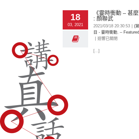
《霎時衝動 – 甚
18
: 顏聯武
03, 2021
2021/03/18 20:30:53
|
(
目 - 霎時衝動
,
-- Featured
|
迴響已關閉
[...]