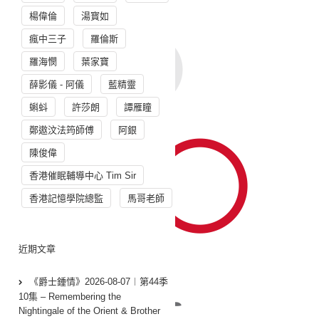
楊偉倫
湯寳如
瘋中三子
羅倫斯
羅海憫
葉家寶
薛影儀 - 阿儀
藍精靈
蝌蚪
許莎朗
譚雁瞳
鄭遨汶法筠師傅
阿銀
陳俊偉
香港催眠輔導中心 Tim Sir
香港記憶學院總監
馬哥老師
近期文章
《爵士鍾情》2026-08-07︱第44季
10集 – Remembering the
Nightingale of the Orient & Brother