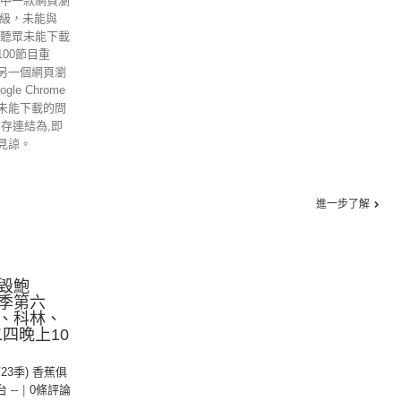
其中一款網頁瀏
的升級，未能與
位聽眾未能下載
00節目重
另一個網頁瀏
gle Chrome
未能下載的問
另存連結為,即
見諒。
進一步了解
毀鮑
季第六
、科林、
四晚上10
第23季) 香蕉俱
台 --
|
0條評論