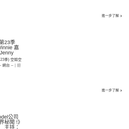
進一步了解
第23季
nnie 嘉
 Jenny
第23季) 空姐空
-- 網台 --
|
迴
進一步了解
del公司
界秘聞 !》
 主持：