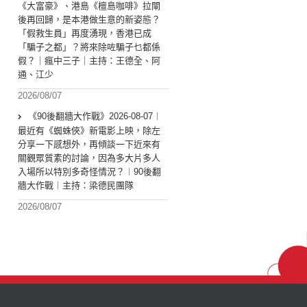
《大富豪》、港島《檀島咖啡》拉閘
後再回歸，是本港做生意的新姿態？
「假救生員」再度湧現，香港已成
「騙子之都」？將來除咗騙子乜都係
假？｜瘋中三子｜主持：王德全、阿
通、江少
2026/08/07
《90後翻牆大作戰》2026-08-07︱
最近有《蜘蛛俠》新電影上映，除左
分享一下感想外，再傾談一下近來有
關觀眾質素的討論，因為多大片多人
入場所以特別多奇怪情況？︱90後翻
牆大作戰︱主持：梁德民團隊
2026/08/07