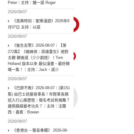
Peter︱主持：鍾一諾 Roger
2026/08/07
《恩典時刻：聖樂漫遊》2026年8
月07日 主持：以諾
2026/08/07
《後生友聚》2026-08-07︱【第
272集】《蜘蛛俠：英雄重生》絕對
主觀 觀後感（少少劇透）！Tom
Holland 版本以來 最似漫畫、最好睇
嘅一集！｜主持：Jack、諾少
2026/08/07
《巴膠不敗》2026-08-07︱(第151
集) 由巴士迷變身車長！年輕車長親
述入行心路歷程｜報名考試有幾難？
邊啲路線最考功夫？︱主持：法蘭
西，嘉賓︰Bowan
2026/08/07
《香港台 – 聲音專欄》 2026-08-