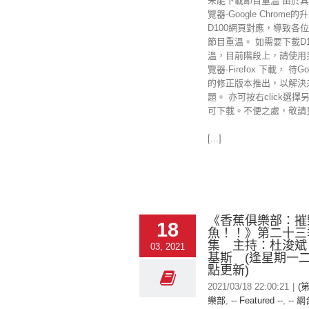
未能下載節目重溫 由於
覽器-Google Chrome
D100網頁對應，導致各
節目重溫。 如需要下載D1
溫，目前階段上，請使用
覽器-Firefox 下載， 待Goo
的修正版本推出，以解決
題。 亦可按右click選擇
可下載。不便之處，敬請
[...]
《香蕉俱樂部：摧
18
魚！！》第二十三
集 主持：杜浚斌
03, 2021
基斯 (逢星期一二
點更新)
2021/03/18 22:00:21
|
(
樂部
,
-- Featured --
,
-- 網