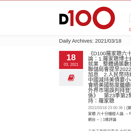
Daily Archives:
2021/03/18
《D100羅家聰六
18
論：1.羅家聰博
就業 , 整體通脹數據
03, 2021
聯儲局會提早202
加息 2.人民幣
中國減持美債要小
會晤美國態度繼續
外界市場誤判拜登
係》 第23季第2
持：羅家聰
2021/03/18 23:00:38
|
(第
家聰 六十分鐘經人論
,
-- 
網台 --
|
1條評論