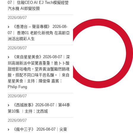
07｜ 信報CEO AI EJ Tech模擬經營
汽水機 AI即變狡猾
2026/08/07
《香港台 – 聲音專欄》 2026-08-
07｜ 香港01 老齡化新視角 在高齡亞
洲活出精彩人生
2026/08/07
《來自星星美食》2026-08-07︱深
圳高端新派中菜驚喜重重！脆卜卜酸
甜燈影咕嚕肉，堂弄黃油蟹黯然銷魂
飯，搭配不同口味干邑名釀。︱來自
星星美食︱主持：陳俊偉 嘉賓：
Philip Fung
2026/08/07
《西城故事》2026-08-07︱第44季
第10集 ︱主持：沈西城
2026/08/07
《瘋中三子》 2026-08-07｜尖東