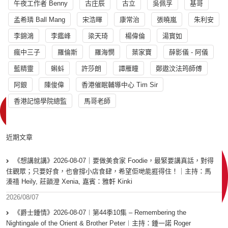
午夜工作者 Benny
古庄辰
古立
吳佩孚
基哥
孟希璘 Ball Mang
宋浩暉
康常治
張曉嵐
朱利安
李錦鴻
李鑑峰
梁天琦
楊偉倫
湯寳如
瘋中三子
羅倫斯
羅海憫
葉家寶
薛影儀 - 阿儀
藍精靈
蝌蚪
許莎朗
譚雁瞳
鄭遨汶法筠師傅
阿銀
陳俊偉
香港催眠輔導中心 Tim Sir
香港記憶學院總監
馬哥老師
近期文章
《想講就講》2026-08-07｜要做美食家 Foodie，最緊要講真話，對得
住觀眾；只要好食，也會撐小店食肆，希望佢哋能捱得住！｜主持：馬
溱禧 Heily, 莊韻澄 Xenia, 嘉賓：雅軒 Kinki
2026/08/07
《爵士鍾情》2026-08-07︱第44季10集 – Remembering the
Nightingale of the Orient & Brother Peter︱主持：鍾一諾 Roger