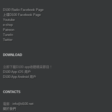
D100 Radio Facebook Page
上環D100 Facebook Page
Youtube
e-shop
Patreon
TuneIn
Twitter
DOWNLOAD
立即下載D100 app收聽精采節目！
D100 App iOS 用戶
D100 App Android 用戶
CONTACTS
電郵 :
info@d100.net
關於我們