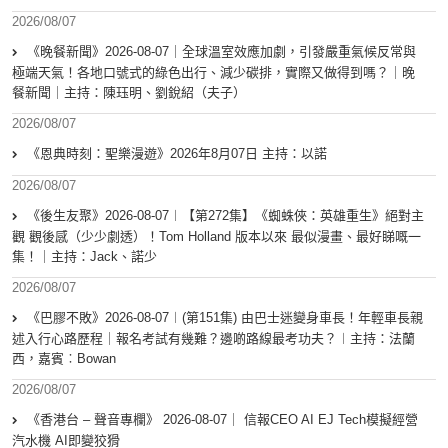
2026/08/07
《晚餐新聞》2026-08-07｜全球溫室效應加劇，引發嚴重氣候反常與
極端天氣！各地口號式的綠色出行、減少碳排，實際又做得到嗎？｜晚
餐新聞｜主持：陳珏明、劉銳紹（夫子）
2026/08/07
《恩典時刻：聖樂漫遊》2026年8月07日 主持：以諾
2026/08/07
《後生友聚》2026-08-07︱【第272集】《蜘蛛俠：英雄重生》絕對主
觀 觀後感（少少劇透）！Tom Holland 版本以來 最似漫畫、最好睇嘅一
集！｜主持：Jack、諾少
2026/08/07
《巴膠不敗》2026-08-07︱(第151集) 由巴士迷變身車長！年輕車長親
述入行心路歷程｜報名考試有幾難？邊啲路線最考功夫？︱主持：法蘭
西，嘉賓︰Bowan
2026/08/07
《香港台 – 聲音專欄》 2026-08-07｜ 信報CEO AI EJ Tech模擬經營
汽水機 AI即變狡猾