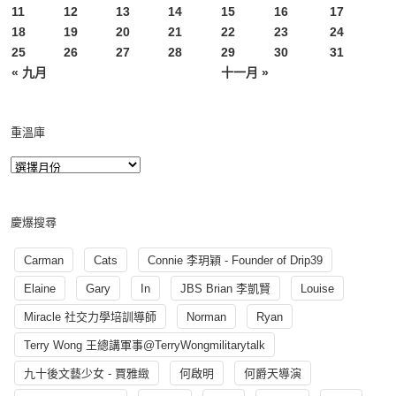
11
12
13
14
15
16
17
18
19
20
21
22
23
24
25
26
27
28
29
30
31
« 九月
十一月 »
重溫庫
慶爆搜尋
Carman
Cats
Connie 李玥穎 - Founder of Drip39
Elaine
Gary
In
JBS Brian 李凱賢
Louise
Miracle 社交力學培訓導師
Norman
Ryan
Terry Wong 王總講軍事@TerryWongmilitarytalk
九十後文藝少女 - 賈雅緻
何啟明
何爵天導演