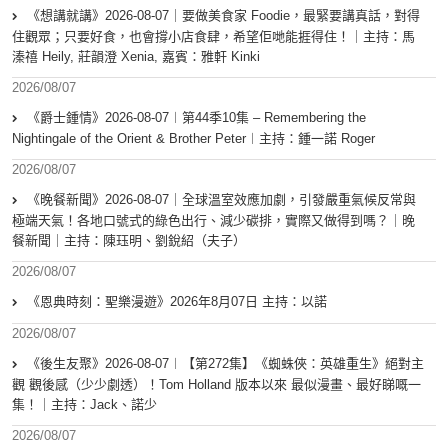
《想講就講》2026-08-07｜要做美食家 Foodie，最緊要講真話，對得
住觀眾；只要好食，也會撐小店食肆，希望佢哋能捱得住！｜主持：馬
溱禧 Heily, 莊韻澄 Xenia, 嘉賓：雅軒 Kinki
2026/08/07
《爵士鍾情》2026-08-07︱第44季10集 – Remembering the
Nightingale of the Orient & Brother Peter︱主持：鍾一諾 Roger
2026/08/07
《晚餐新聞》2026-08-07｜全球溫室效應加劇，引發嚴重氣候反常與
極端天氣！各地口號式的綠色出行、減少碳排，實際又做得到嗎？｜晚
餐新聞｜主持：陳珏明、劉銳紹（夫子）
2026/08/07
《恩典時刻：聖樂漫遊》2026年8月07日 主持：以諾
2026/08/07
《後生友聚》2026-08-07︱【第272集】《蜘蛛俠：英雄重生》絕對主
觀 觀後感（少少劇透）！Tom Holland 版本以來 最似漫畫、最好睇嘅一
集！｜主持：Jack、諾少
2026/08/07