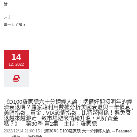
論
[...]
進一步了解
14
12, 2022
《D100羅家聰六十分鐘經人論：準備好迎接明年的經
濟衰退嗎？羅家聰利用數據分析美國衰退與十年債息 ,
美匯指數 , 黃金 , VIX恐懼指數 , 比特幣關係！避免衰
退越來越渺茫 , 致市場避險情緒升溫，利好黃金
嗎？》 第30季 第2集 主持：羅家聰
2022/12/14 21:00:15
|
(第30季) D100羅家聰 六十分鐘經人論
,
-- Featured