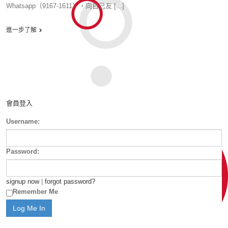
Whatsapp（9167-1611），向自己友 [...]
進一步了解
會員登入
Username:
Password:
signup now
|
forgot password?
Remember Me