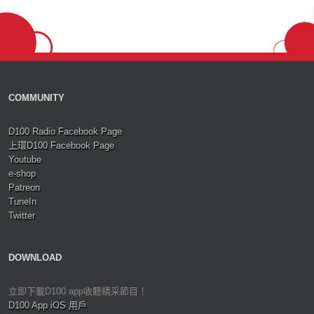
COMMUNITY
D100 Radio Facebook Page
上環D100 Facebook Page
Youtube
e-shop
Patreon
TuneIn
Twitter
DOWNLOAD
立即下載D100 app收聽精采節目！
D100 App iOS 用戶