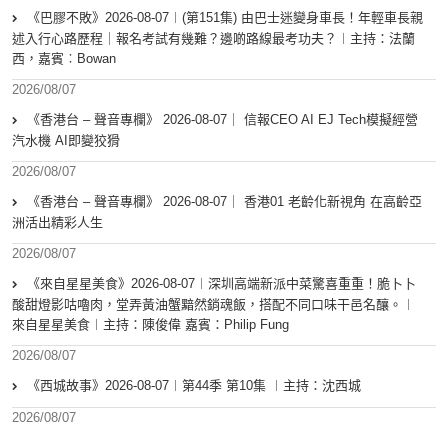
《巴膠不敗》2026-08-07︱(第151集) 由巴士迷變身車長！年輕車長親
述入行心路歷程｜報名考試有幾難？邊啲路線最考功夫？︱主持：法蘭
西，嘉賓︰Bowan
2026/08/07
《香港台 – 聲音專欄》 2026-08-07｜ 信報CEO AI EJ Tech模擬經營
汽水機 AI即變狡猾
2026/08/07
《香港台 – 聲音專欄》 2026-08-07｜ 香港01 老齡化新視角 在高齡亞
洲活出精彩人生
2026/08/07
《來自星星美食》2026-08-07︱深圳高端新派中菜驚喜重重！脆卜卜
酸甜燈影咕嚕肉，堂弄黃油蟹黯然銷魂飯，搭配不同口味干邑名釀。︱
來自星星美食︱主持：陳俊偉 嘉賓：Philip Fung
2026/08/07
《西城故事》2026-08-07︱第44季 第10集 ︱主持：沈西城
2026/08/07