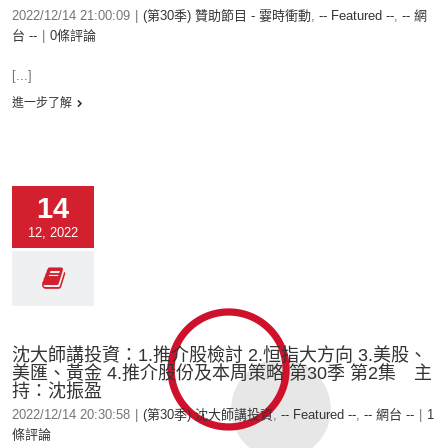
2022/12/14 21:00:09
|
(第30季) 贊助節目 - 霎時衝動
,
-- Featured --
,
-- 網
台 --
|
0條評論
[...]
進一步了解
14
12, 2022
沈大師講投資：1.推介股檢討 2.恒指大方向 3.美股、
美匯、黃金 4.推介股份及本周策略 第30季 第2集 主
持：沈振盈
2022/12/14 20:30:58
|
(第30季) 沈大師講投資
,
-- Featured --
,
-- 網台 --
|
1
條評論