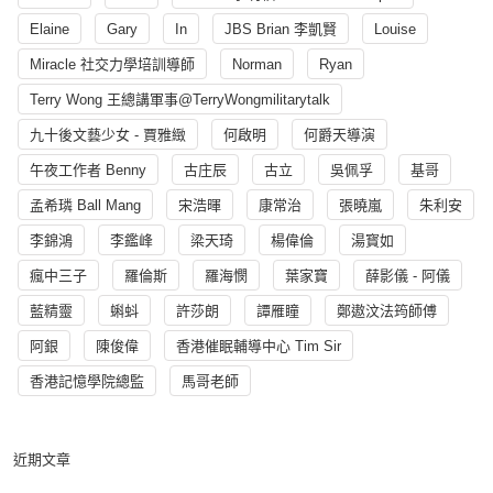
Elaine
Gary
In
JBS Brian 李凱賢
Louise
Miracle 社交力學培訓導師
Norman
Ryan
Terry Wong 王總講軍事@TerryWongmilitarytalk
九十後文藝少女 - 賈雅緻
何啟明
何爵天導演
午夜工作者 Benny
古庄辰
古立
吳佩孚
基哥
孟希璘 Ball Mang
宋浩暉
康常治
張曉嵐
朱利安
李錦鴻
李鑑峰
梁天琦
楊偉倫
湯寳如
瘋中三子
羅倫斯
羅海憫
葉家寶
薛影儀 - 阿儀
藍精靈
蝌蚪
許莎朗
譚雁瞳
鄭遨汶法筠師傅
阿銀
陳俊偉
香港催眠輔導中心 Tim Sir
香港記憶學院總監
馬哥老師
近期文章