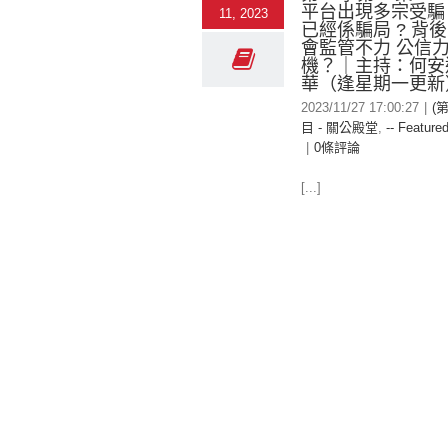
平台出現多宗受騙
11, 2023
已經係騙局 ? 背
會監管不力 公信
機？｜主持：何安
華（逢星期一更新
2023/11/27 17:00:27
|
(
目 - 關公殿堂
,
-- Featured
|
0條評論
[...]