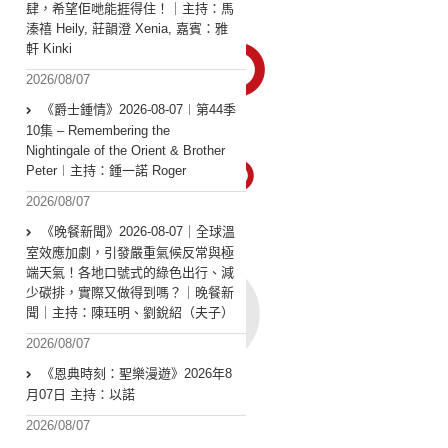
肆，希望佢哋能捱得住！｜主持：馬
溱禧 Heily, 莊韻澄 Xenia, 嘉賓：雅
軒 Kinki
2026/08/07
《爵士鍾情》2026-08-07︱第44季
10集 – Remembering the
Nightingale of the Orient & Brother
Peter︱主持：鍾一諾 Roger
2026/08/07
《晚餐新聞》2026-08-07｜全球溫
室效應加劇，引發嚴重氣候反常與極
端天氣！各地口號式的綠色出行、減
少碳排，實際又做得到嗎？｜晚餐新
聞｜主持：陳珏明、劉銳紹（夫子）
2026/08/07
《恩典時刻：聖樂漫遊》2026年8
月07日 主持：以諾
2026/08/07