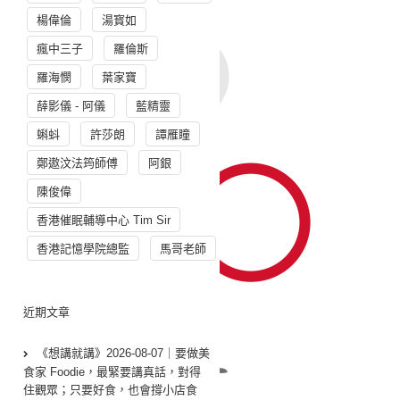
楊偉倫
湯寳如
瘋中三子
羅倫斯
羅海憫
葉家寶
薛影儀 - 阿儀
藍精靈
蝌蚪
許莎朗
譚雁瞳
鄭遨汶法筠師傅
阿銀
陳俊偉
香港催眠輔導中心 Tim Sir
香港記憶學院總監
馬哥老師
近期文章
《想講就講》2026-08-07｜要做美
食家 Foodie，最緊要講真話，對得
住觀眾；只要好食，也會撐小店食