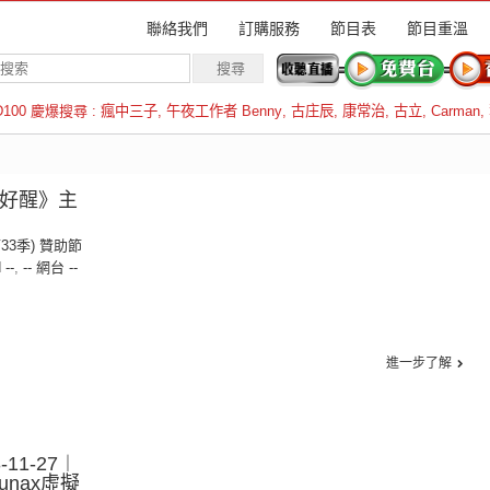
聯絡我們
訂購服務
節目表
節目重溫
D100 慶爆搜尋 :
瘋中三子
,
午夜工作者 Benny
,
古庄辰
,
康常治
,
古立
,
Carman
,
羅倫斯
睡好醒》主
第33季) 贊助節
 --
,
-- 網台 --
進一步了解
11-27︱
unax虛擬