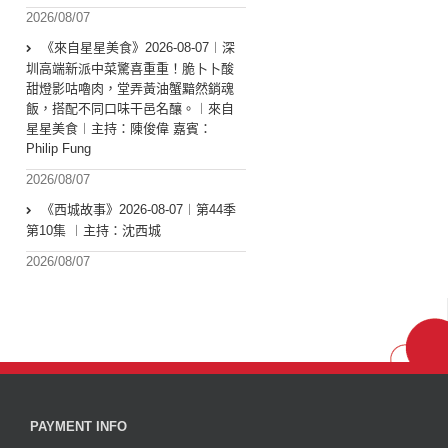
2026/08/07
《來自星星美食》2026-08-07︱深
圳高端新派中菜驚喜重重！脆卜卜酸
甜燈影咕嚕肉，堂弄黃油蟹黯然銷魂
飯，搭配不同口味干邑名釀。︱來自
星星美食︱主持：陳俊偉 嘉賓：
Philip Fung
2026/08/07
《西城故事》2026-08-07︱第44季
第10集 ︱主持：沈西城
2026/08/07
PAYMENT INFO