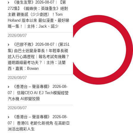
《後生友聚》2026-08-07︱【第
272集】《蜘蛛俠：英雄重生》絕對
主觀 觀後感（少少劇透）！Tom
Holland 版本以來 最似漫畫、最好睇
嘅一集！｜主持：Jack、諾少
2026/08/07
《巴膠不敗》2026-08-07︱(第151
集) 由巴士迷變身車長！年輕車長親
述入行心路歷程｜報名考試有幾難？
邊啲路線最考功夫？︱主持：法蘭
西，嘉賓︰Bowan
2026/08/07
《香港台 – 聲音專欄》 2026-08-
07｜ 信報CEO AI EJ Tech模擬經營
汽水機 AI即變狡猾
2026/08/07
《香港台 – 聲音專欄》 2026-08-
07｜ 香港01 老齡化新視角 在高齡亞
洲活出精彩人生