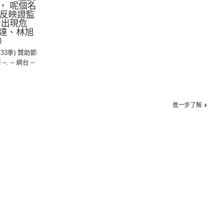
， 呢個名
後反映證監
力出現危
達、林旭
）
第33季) 贊助節
 --
,
-- 網台 --
進一步了解