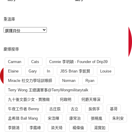
重溫庫
慶爆搜尋
Carman
Cats
Connie 李玥穎 - Founder of Drip39
Elaine
Gary
In
JBS Brian 李凱賢
Louise
Miracle 社交力學培訓導師
Norman
Ryan
Terry Wong 王總講軍事@TerryWongmilitarytalk
九十後文藝少女 - 賈雅緻
何啟明
何爵天導演
午夜工作者 Benny
古庄辰
古立
吳佩孚
基哥
孟希璘 Ball Mang
宋浩暉
康常治
張曉嵐
朱利安
李錦鴻
李鑑峰
梁天琦
楊偉倫
湯寳如