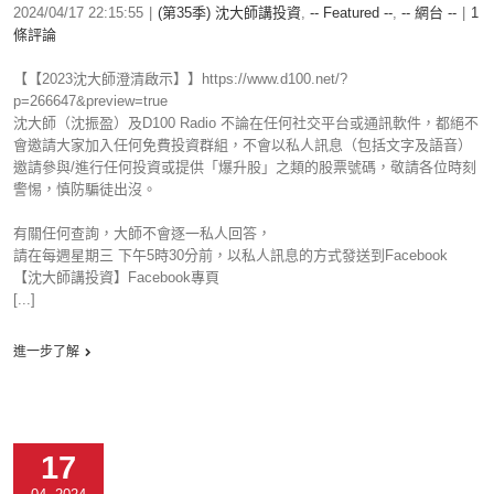
2024/04/17 22:15:55
|
(第35季) 沈大師講投資
,
-- Featured --
,
-- 網台 --
|
1
條評論
【【2023沈大師澄清啟示】】https://www.d100.net/?
p=266647&preview=true
沈大師（沈振盈）及D100 Radio 不論在任何社交平台或通訊軟件，都絕不
會邀請大家加入任何免費投資群組，不會以私人訊息（包括文字及語音）
邀請參與/進行任何投資或提供「爆升股」之類的股票號碼，敬請各位時刻
警惕，慎防騙徒出沒。
有關任何查詢，大師不會逐一私人回答，
請在每週星期三 下午5時30分前，以私人訊息的方式發送到Facebook
【沈大師講投資】Facebook專頁
[...]
進一步了解
17