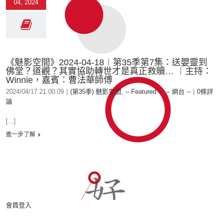
04, 2024
《魅影空間》2024-04-18︱第35季第7集：送嬰靈到
佛堂？道觀？其實協助轉世才是真正救贖… ︱主持：
Winnie，嘉賓：曹法華師傅
2024/04/17 21:00:09
|
(第35季) 魅影空間
,
-- Featured --
,
-- 網台 --
|
0條評
論
[...]
進一步了解
會員登入