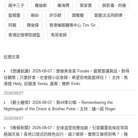
瘋中三子
羅倫斯
羅海憫
葉家寶
薛影儀 - 阿儀
藍精靈
蝌蚪
許莎朗
譚雁瞳
鄭遨汶法筠師傅
阿銀
陳俊偉
香港催眠輔導中心 Tim Sir
香港記憶學院總監
馬哥老師
近期文章
《想講就講》2026-08-07｜要做美食家 Foodie，最緊要講真話，對得
住觀眾；只要好食，也會撐小店食肆，希望佢哋能捱得住！｜主持：馬
溱禧 Heily, 莊韻澄 Xenia, 嘉賓：雅軒 Kinki
2026/08/07
《爵士鍾情》2026-08-07︱第44季10集 – Remembering the
Nightingale of the Orient & Brother Peter︱主持：鍾一諾 Roger
2026/08/07
《晚餐新聞》2026-08-07｜全球溫室效應加劇，引發嚴重氣候反常與
極端天氣！各地口號式的綠色出行、減少碳排，實際又做得到嗎？｜晚