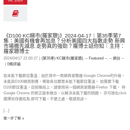
04, 2024
《D100 KC睇市(羅家聰)》2024-04-17︱第35季第7
集：美國有機會再加息？分析美國四大指數走勢 新興
市場檐先減息 走勢真的強勁？羅博士話你知︱主持：
羅家聰博士
2024/04/17 22:00:27
|
(第35季) KC睇市(羅家聰)
,
-- Featured --
,
-- 網台 --
|
0條評論
如未能下載節目重溫︰由於其中一款網頁瀏覽器-Google Chrome的升級，
未能與D100網頁對應，導致各位聽眾未能下載節目重溫。 如需要下載
D100節目重溫，目前階段上，請使用另一個網頁瀏覽器-Firefox 下載， 待
Google Chrome 的修正版本推出，以解決未能下載的問題。 亦可按右click
選擇另存連結為,即可下載。不便之處，敬請見諒。
[...]
進一步了解