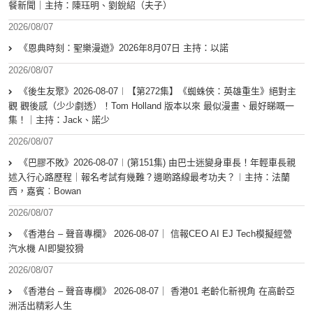
餐新聞｜主持：陳珏明、劉銳紹（夫子）
2026/08/07
《恩典時刻：聖樂漫遊》2026年8月07日 主持：以諾
2026/08/07
《後生友聚》2026-08-07︱【第272集】《蜘蛛俠：英雄重生》絕對主
觀 觀後感（少少劇透）！Tom Holland 版本以來 最似漫畫、最好睇嘅一
集！｜主持：Jack、諾少
2026/08/07
《巴膠不敗》2026-08-07︱(第151集) 由巴士迷變身車長！年輕車長親
述入行心路歷程｜報名考試有幾難？邊啲路線最考功夫？︱主持：法蘭
西，嘉賓︰Bowan
2026/08/07
《香港台 – 聲音專欄》 2026-08-07｜ 信報CEO AI EJ Tech模擬經營
汽水機 AI即變狡猾
2026/08/07
《香港台 – 聲音專欄》 2026-08-07｜ 香港01 老齡化新視角 在高齡亞
洲活出精彩人生