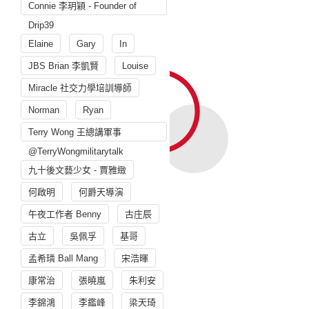
Connie 李玥穎 - Founder of
Drip39
Elaine
Gary
In
JBS Brian 李凱賢
Louise
Miracle 社交力學培訓導師
Norman
Ryan
Terry Wong 王總講軍事
@TerryWongmilitarytalk
九十後文藝少女 - 賈雅緻
何啟明
何爵天導演
午夜工作者 Benny
古庄辰
古立
吳佩孚
基哥
孟希璘 Ball Mang
宋浩暉
康常治
張曉嵐
朱利安
李錦鴻
李鑑峰
梁天琦