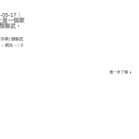
05-17︱
豈止是一個歌
顏聯武，
第35季) 顏聯武
,
-- 網台 --
|
0
進一步了解