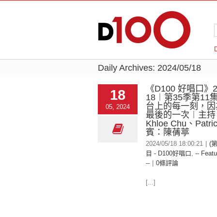
Daily Archives:
2024/05/18
《D100 好唱口》20
18
18︱第35季第1
台上的每一刻，因
05, 2024
最後的一次︱主持
Khloe Chu、Patr
賓：陳蒨葶
2024/05/18 18:00:21
|
(
目 - D100好唱口
,
-- Featu
--
|
0條評論
[...]