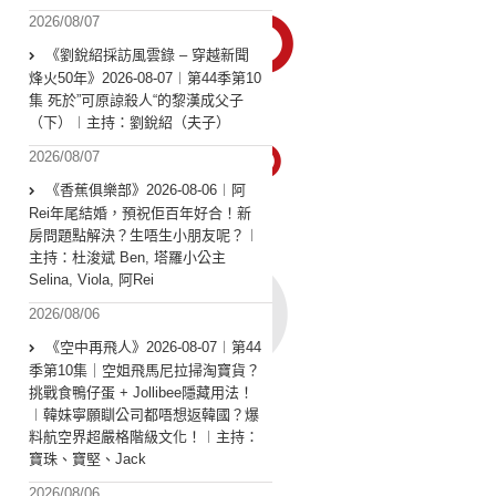
2026/08/07
《劉銳紹採訪風雲錄 – 穿越新聞
烽火50年》2026-08-07︱第44季第10
集 死於”可原諒殺人“的黎漢成父子
（下）︱主持：劉銳紹（夫子）
2026/08/07
《香蕉俱樂部》2026-08-06︱阿
Rei年尾結婚，預祝佢百年好合！新
房問題點解決？生唔生小朋友呢？︱
主持：杜浚斌 Ben, 塔羅小公主
Selina, Viola, 阿Rei
2026/08/06
《空中再飛人》2026-08-07︱第44
季第10集｜空姐飛馬尼拉掃淘寶貨？
挑戰食鴨仔蛋 + Jollibee隱藏用法！
︱韓妹寧願瞓公司都唔想返韓國？爆
料航空界超嚴格階級文化！︱主持：
寶珠、寶堅、Jack
2026/08/06