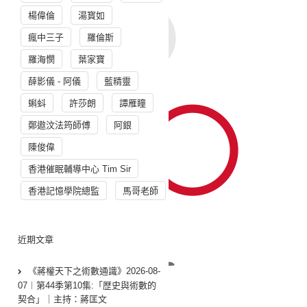
楊偉倫
湯寳如
瘋中三子
羅倫斯
羅海憫
葉家寶
薛影儀 - 阿儀
藍精靈
蝌蚪
許莎朗
譚雁瞳
鄭遨汶法筠師傅
阿銀
陳俊偉
香港催眠輔導中心 Tim Sir
香港記憶學院總監
馬哥老師
近期文章
《蔣權天下之術數通識》2026-08-
07︱第44季第10集:「歴史與術數的
契合」｜主持：蔣匡文