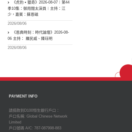
《虎豹 • 獵奇》2026-08-07︱第44
季10集：御用闊太演員︱主持：江
少，嘉賓：蘇恩磁
2026/08/06
《恩典時刻：時代論壇》2026-08-
06 主持： 羅民威、陳珏明
2026/08/06
PAYMENT INFO
請捐款到D100恒生銀行戶口：
戶口名稱: Global Chinese Network
Limited
戶口號碼 A/C: 787-087998-883