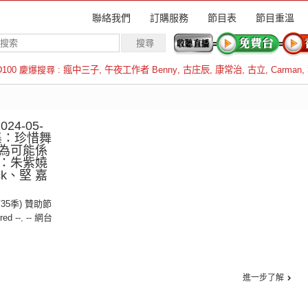
聯絡我們
訂購服務
節目表
節目重溫
D100 慶爆搜尋 :
瘋中三子
,
午夜工作者 Benny
,
古庄辰
,
康常治
,
古立
,
Carman
,
羅倫斯
24-05-
1集：珍惜舞
為可能係
：朱紫嬈
ick、堅 嘉
第35季) 贊助節
red --
,
-- 網台
進一步了解