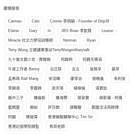
慶爆搜尋
Carman
Cats
Connie 李玥穎 - Founder of Drip39
Elaine
Gary
In
JBS Brian 李凱賢
Louise
Miracle 社交力學培訓導師
Norman
Ryan
Terry Wong 王總講軍事@TerryWongmilitarytalk
九十後文藝少女 - 賈雅緻
何啟明
何爵天導演
午夜工作者 Benny
古庄辰
古立
吳佩孚
基哥
孟希璘 Ball Mang
宋浩暉
康常治
張曉嵐
朱利安
李錦鴻
李鑑峰
梁天琦
楊偉倫
湯寳如
瘋中三子
羅倫斯
羅海憫
葉家寶
薛影儀 - 阿儀
藍精靈
蝌蚪
許莎朗
譚雁瞳
鄭遨汶法筠師傅
阿銀
陳俊偉
香港催眠輔導中心 Tim Sir
香港記憶學院總監
馬哥老師