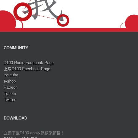
COMMUNITY
D100 Radio Facebook Page
上環D100 Facebook Page
Youtube
e-shop
Patreon
TuneIn
Twitter
DOWNLOAD
立即下載D100 app收聽精采節目！