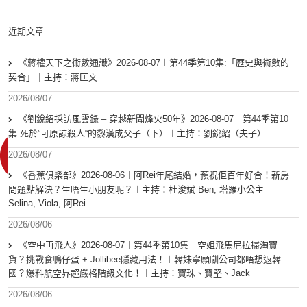
近期文章
《蔣權天下之術數通識》2026-08-07︱第44季第10集:「歴史與術數的
契合」｜主持：蔣匡文
2026/08/07
《劉銳紹採訪風雲錄 – 穿越新聞烽火50年》2026-08-07︱第44季第10
集 死於”可原諒殺人“的黎漢成父子（下）︱主持：劉銳紹（夫子）
2026/08/07
《香蕉俱樂部》2026-08-06︱阿Rei年尾結婚，預祝佢百年好合！新房
問題點解決？生唔生小朋友呢？︱主持：杜浚斌 Ben, 塔羅小公主
Selina, Viola, 阿Rei
2026/08/06
《空中再飛人》2026-08-07︱第44季第10集｜空姐飛馬尼拉掃淘寶
貨？挑戰食鴨仔蛋 + Jollibee隱藏用法！︱韓妹寧願瞓公司都唔想返韓
國？爆料航空界超嚴格階級文化！︱主持：寶珠、寶堅、Jack
2026/08/06