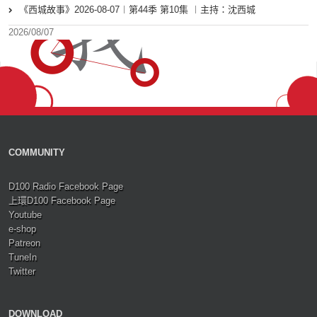
《西城故事》2026-08-07︱第44季 第10集 ︱主持：沈西城
2026/08/07
COMMUNITY
D100 Radio Facebook Page
上環D100 Facebook Page
Youtube
e-shop
Patreon
TuneIn
Twitter
DOWNLOAD