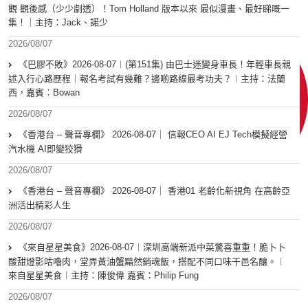
觀 觀後感（少少劇透）！Tom Holland 版本以來 最似漫畫、最好睇嘅一
集！｜主持：Jack、諾少
2026/08/07
《巴膠不敗》2026-08-07︱(第151集) 由巴士迷變身車長！年輕車長親
述入行心路歷程｜報名考試有幾難？邊啲路線最考功夫？︱主持：法蘭
西，嘉賓︰Bowan
2026/08/07
《香港台 – 聲音專欄》 2026-08-07｜ 信報CEO AI EJ Tech模擬經營
汽水機 AI即變狡猾
2026/08/07
《香港台 – 聲音專欄》 2026-08-07｜ 香港01 老齡化新視角 在高齡亞
洲活出精彩人生
2026/08/07
《來自星星美食》2026-08-07︱深圳高端新派中菜驚喜重重！脆卜卜
酸甜燈影咕嚕肉，堂弄黃油蟹黯然銷魂飯，搭配不同口味干邑名釀。︱
來自星星美食︱主持：陳俊偉 嘉賓：Philip Fung
2026/08/07