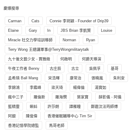
慶爆搜尋
Carman
Cats
Connie 李玥穎 - Founder of Drip39
Elaine
Gary
In
JBS Brian 李凱賢
Louise
Miracle 社交力學培訓導師
Norman
Ryan
Terry Wong 王總講軍事@TerryWongmilitarytalk
九十後文藝少女 - 賈雅緻
何啟明
何爵天導演
午夜工作者 Benny
古庄辰
古立
吳佩孚
基哥
孟希璘 Ball Mang
宋浩暉
康常治
張曉嵐
朱利安
李錦鴻
李鑑峰
梁天琦
楊偉倫
湯寳如
瘋中三子
羅倫斯
羅海憫
葉家寶
薛影儀 - 阿儀
藍精靈
蝌蚪
許莎朗
譚雁瞳
鄭遨汶法筠師傅
阿銀
陳俊偉
香港催眠輔導中心 Tim Sir
香港記憶學院總監
馬哥老師