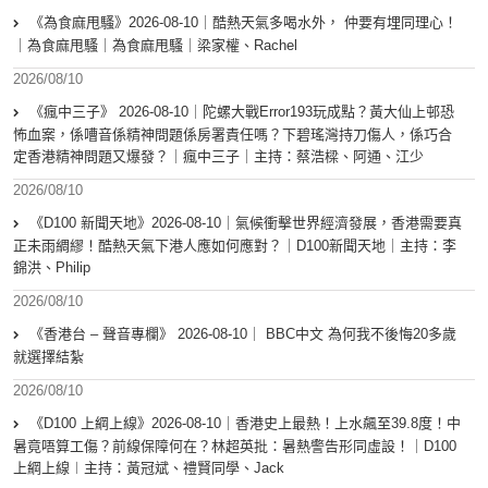
《為食麻甩騷》2026-08-10｜酷熱天氣多喝水外， 仲要有埋同理心！
｜為食麻甩騷｜為食麻甩騷｜梁家權、Rachel
2026/08/10
《瘋中三子》 2026-08-10｜陀螺大戰Error193玩成點？黃大仙上邨恐
怖血案，係嘈音係精神問題係房署責任嗎？下碧瑤灣持刀傷人，係巧合
定香港精神問題又爆發？｜瘋中三子｜主持：蔡浩樑、阿通、江少
2026/08/10
《D100 新聞天地》2026-08-10｜氣候衝擊世界經濟發展，香港需要真
正未雨綢繆！酷熱天氣下港人應如何應對？｜D100新聞天地｜主持：李
錦洪、Philip
2026/08/10
《香港台 – 聲音專欄》 2026-08-10｜ BBC中文 為何我不後悔20多歲
就選擇結紮
2026/08/10
《D100 上綱上線》2026-08-10｜香港史上最熱！上水飆至39.8度！中
暑竟唔算工傷？前線保障何在？林超英批：暑熱警告形同虛設！｜D100
上綱上線︱主持：黃冠斌、禮賢同學、Jack