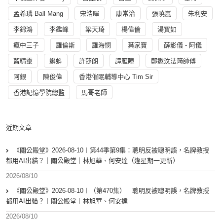
孟希璘 Ball Mang
宋浩暉
康常治
張曉嵐
朱利安
李錦鴻
李鑑峰
梁天琦
楊偉倫
湯寳如
瘋中三子
羅倫斯
羅海憫
葉家寶
薛影儀 - 阿儀
藍精靈
蝌蚪
許莎朗
譚雁瞳
鄭遨汶法筠師傅
阿銀
陳俊偉
香港催眠輔導中心 Tim Sir
香港記憶學院總監
馬哥老師
近期文章
《關公殿堂》2026-08-10︱第44季第9集：聰明反被聰明誤，名牌教授
都用AI出貓？｜關公殿堂｜林旭華、何安達（逢星期一更新）
2026/08/10
《關公殿堂》2026-08-10︱（第470集）｜聰明反被聰明誤，名牌教授
都用AI出貓？｜關公殿堂｜林旭華、何安達
2026/08/10