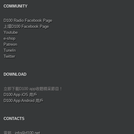
COMMUNITY
D100 Radio Facebook Page
上環D100 Facebook Page
Youtube
e-shop
Patreon
TuneIn
Twitter
DOWNLOAD
立即下載D100 app收聽精采節目！
D100 App iOS 用戶
D100 App Android 用戶
CONTACTS
電郵 :
info@d100.net