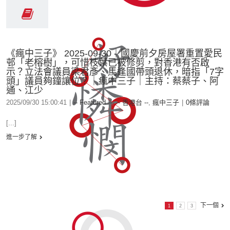
《瘋中三子》 2025-09-30｜國慶前夕房屋署重置愛民
邨「老榕樹」，可惜枝葉已被修剪，對香港有否啟
示？立法會議員梁君彥、馬逢國帶頭退休，暗指「7字
頭」議員夠鐘讓位？｜瘋中三子｜主持：蔡蔡子、阿
通、江少
2025/09/30 15:00:41
|
-- Featured --
,
-- 香港台 --
,
瘋中三子
|
0條評論
[...]
進一步了解
下一個
1
2
3