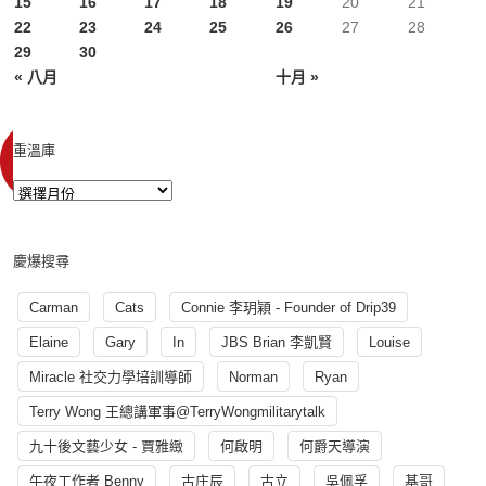
15
16
17
18
19
20
21
22
23
24
25
26
27
28
29
30
« 八月
十月 »
重溫庫
慶爆搜尋
Carman
Cats
Connie 李玥穎 - Founder of Drip39
Elaine
Gary
In
JBS Brian 李凱賢
Louise
Miracle 社交力學培訓導師
Norman
Ryan
Terry Wong 王總講軍事@TerryWongmilitarytalk
九十後文藝少女 - 賈雅緻
何啟明
何爵天導演
午夜工作者 Benny
古庄辰
古立
吳佩孚
基哥