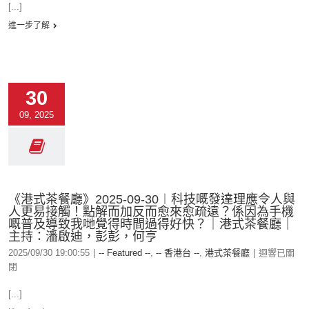
[...]
進一步了解
30
09, 2025
《港式茶餐廳》2025-09-30︱科技嘅發達理應令人與
人更易接觸！點解而加反而愈來愈疏遠？係因為手機
嘅普及導致我哋覺得時間過得好快？｜港式茶餐廳｜
主持：潘啟迪，彭彭，何亨
2025/09/30 19:00:55
|
-- Featured --
,
-- 香港台 --
,
港式茶餐廳
|
迴響已關
閉
[...]