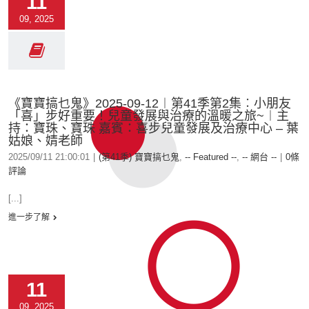
11
09, 2025
《寶寶搞乜鬼》2025-09-12︱第41季第2集︰小朋友
「喜」步好重要！兒童發展與治療的溫暖之旅~︱主
持：寶珠、寶珠 嘉賓：喜步兒童發展及治療中心 – 葉
姑娘、婧老師
2025/09/11 21:00:01
|
(第41季) 寶寶搞乜鬼
,
-- Featured --
,
-- 網台 --
|
0條
評論
[...]
進一步了解
11
09, 2025