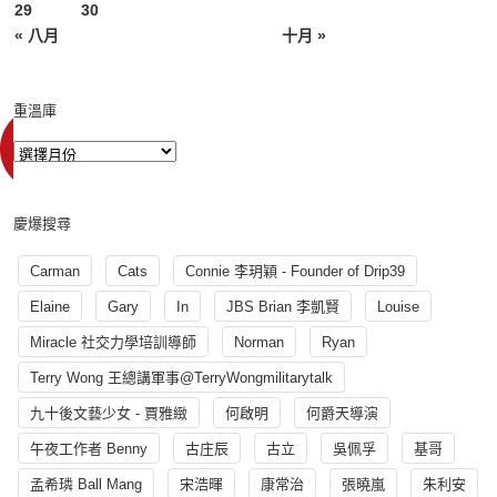
29
30
« 八月
十月 »
重溫庫
慶爆搜尋
Carman
Cats
Connie 李玥穎 - Founder of Drip39
Elaine
Gary
In
JBS Brian 李凱賢
Louise
Miracle 社交力學培訓導師
Norman
Ryan
Terry Wong 王總講軍事@TerryWongmilitarytalk
九十後文藝少女 - 賈雅緻
何啟明
何爵天導演
午夜工作者 Benny
古庄辰
古立
吳佩孚
基哥
孟希璘 Ball Mang
宋浩暉
康常治
張曉嵐
朱利安