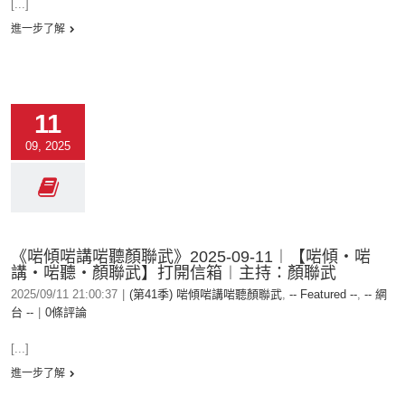
[...]
進一步了解
11
09, 2025
《啱傾啱講啱聽顏聯武》2025-09-11︱【啱傾‧啱
講‧啱聽‧顏聯武】打開信箱︱主持：顏聯武
2025/09/11 21:00:37
|
(第41季) 啱傾啱講啱聽顏聯武
,
-- Featured --
,
-- 網
台 --
|
0條評論
[...]
進一步了解