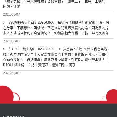
「騙子之都」？將來除咗騙子乜都係假？｜瘋中三子｜主持：王德全、
阿通、江少
2026/08/07
《90後翻牆大作戰》2026-08-07︱最近有《蜘蛛俠》新電影上映，除
左分享一下感想外，再傾談一下近來有關觀眾質素的討論，因為多大片
多人入場所以特別多奇怪情況？︱90後翻牆大作戰︱主持：梁德民團隊
2026/08/07
《D100 上綱上線》2026-08-07｜中一買書要7千蚊 ?! 外國借書唔洗
錢！香港幾時做到？｜大富豪夜總會捲土重來！背後股東換人，公關中
介蠢蠢欲動！「低調復業」每晚只接少量客，到底測試緊乜嘢水溫？｜
D100上綱上線︱主持：黃冠斌、禮賢同學、何亨
2026/08/07