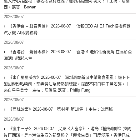
述入行心路歷程｜報名考試有幾難？邊啲路線最考功夫？︱主持：法蘭
西，嘉賓︰Bowan
2026/08/07
《香港台 – 聲音專欄》 2026-08-07｜ 信報CEO AI EJ Tech模擬經營
汽水機 AI即變狡猾
2026/08/07
《香港台 – 聲音專欄》 2026-08-07｜ 香港01 老齡化新視角 在高齡亞
洲活出精彩人生
2026/08/07
《來自星星美食》2026-08-07︱深圳高端新派中菜驚喜重重！脆卜卜
酸甜燈影咕嚕肉，堂弄黃油蟹黯然銷魂飯，搭配不同口味干邑名釀。︱
來自星星美食︱主持：陳俊偉 嘉賓：Philip Fung
2026/08/07
《西城故事》2026-08-07︱第44季 第10集 ︱主持：沈西城
2026/08/07
《瘋中三子》 2026-08-07｜尖東《大富豪》、港島《檀島咖啡》拉閘
後再回歸，是本港做生意的新姿態？「假救生員」再度湧現，香港已成