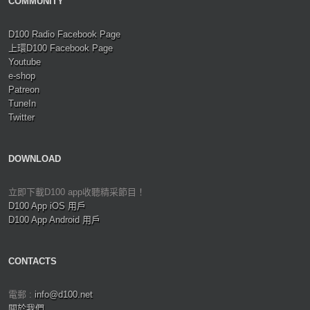
COMMUNITY
D100 Radio Facebook Page
上環D100 Facebook Page
Youtube
e-shop
Patreon
TuneIn
Twitter
DOWNLOAD
立即下載D100 app收聽精采節目！
D100 App iOS 用戶
D100 App Android 用戶
CONTACTS
電郵 :
info@d100.net
關於我們