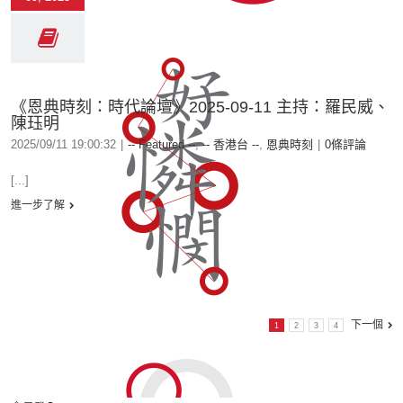
《恩典時刻：時代論壇》2025-09-11 主持：羅民威、
陳珏明
2025/09/11 19:00:32
|
-- Featured --
,
-- 香港台 --
,
恩典時刻
|
0條評論
[...]
進一步了解
下一個
1
2
3
4