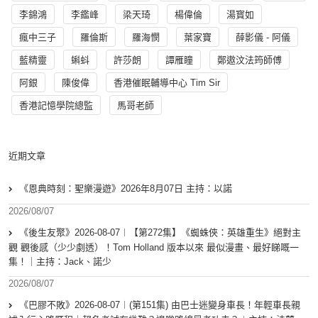
李錦鴻
李鑑峰
梁天琦
楊偉倫
湯寳如
瘋中三子
羅倫斯
羅海憫
葉家寶
薛影儀 - 阿儀
藍精靈
蝌蚪
許莎朗
譚雁瞳
鄭遨汶法筠師傅
阿銀
陳俊偉
香港催眠輔導中心 Tim Sir
香港記憶學院總監
馬哥老師
近期文章
《恩典時刻：聖樂漫遊》2026年8月07日 主持：以諾
2026/08/07
《後生友聚》2026-08-07︱【第272集】《蜘蛛俠：英雄重生》絕對主
觀 觀後感（少少劇透）！Tom Holland 版本以來 最似漫畫、最好睇嘅一
集！｜主持：Jack、諾少
2026/08/07
《巴膠不敗》2026-08-07︱(第151集) 由巴士迷變身車長！年輕車長親