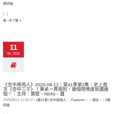
條評論
[...]
進一步了解
11
09, 2025
《空中再飛人》2025-09-12︱第41季第2集︱史上首
次《空中三子》！秉承一貫原則，邊個唔喺度就講邊
個！︱主持：寶堅、Nicky、囂
2025/09/11 21:00:37
|
(第41季) 空中再飛人
,
-- Featured --
,
-- 網台 --
|
0條
評論