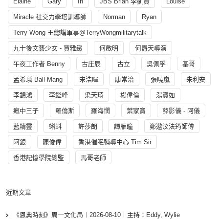
Elaine
Gary
In
JBS Brian 李凱賢
Louise
Miracle 社交力學培訓導師
Norman
Ryan
Terry Wong 王總講軍事@TerryWongmilitarytalk
九十後文藝少女 - 賈雅緻
何啟明
何爵天導演
午夜工作者 Benny
古庄辰
古立
吳佩孚
基哥
孟希璘 Ball Mang
宋浩暉
康常治
張曉嵐
朱利安
李錦鴻
李鑑峰
梁天琦
楊偉倫
湯寳如
瘋中三子
羅倫斯
羅海憫
葉家寶
薛影儀 - 阿儀
藍精靈
蝌蚪
許莎朗
譚雁瞳
鄭遨汶法筠師傅
阿銀
陳俊偉
香港催眠輔導中心 Tim Sir
香港記憶學院總監
馬哥老師
近期文章
《恩典時刻》周一文化局︱2026-08-10︱主持：Eddy, Wylie