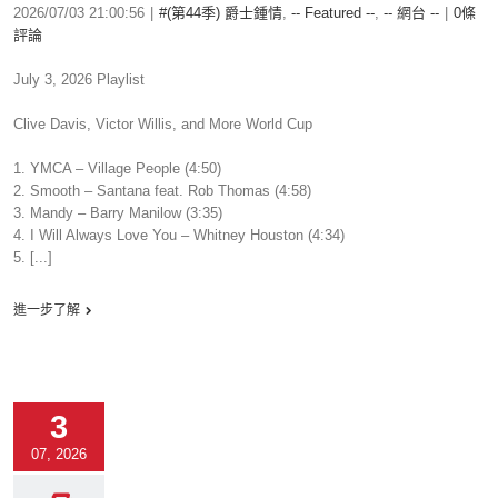
2026/07/03 21:00:56
|
#(第44季) 爵士鍾情
,
-- Featured --
,
-- 網台 --
|
0條
評論
July 3, 2026 Playlist
Clive Davis, Victor Willis, and More World Cup
1. YMCA – Village People (4:50)
2. Smooth – Santana feat. Rob Thomas (4:58)
3. Mandy – Barry Manilow (3:35)
4. I Will Always Love You – Whitney Houston (4:34)
5. [...]
進一步了解
3
07, 2026