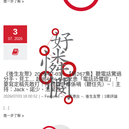
進一步了解
3
07, 2026
《後生友聚》2026-07-03︱【第267集】聽電話驚過
分手、見工… 超過40% Gen Z患「電話恐懼症」！
要寫定稿先敢打？阿西話佢都係喎（聽住先）~｜主
持：Jack、諾少、法蘭西
2026/07/03 18:00:52
|
-- Featured --
,
-- 香港台 --
,
後生友聚
|
1條評論
[...]
進一步了解