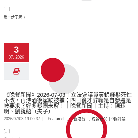
[...]
進一步了解
3
07, 2026
《晚餐新聞》2026-07-03｜立法會議員黃錦輝疑死性
不改，再涉酒後駕駛被捕；四日後才辭職是自發還是
被要求？好多疑團未解！｜晚餐新聞｜主持：陳珏
明、劉銳紹（夫子）
2026/07/03 19:00:37
|
-- Featured --
,
-- 香港台 --
,
晚餐新聞
|
0條評論
[...]