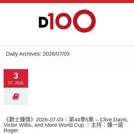
Daily Archives:
2026/07/03
3
07, 2026
《爵士鍾情》2026-07-03︱第44季5集 – Clive Davis,
Victor Willis, and More World Cup ︱主持：鍾一諾
Roger