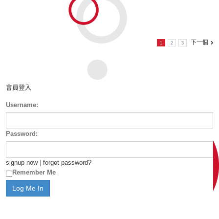
下一個
1
2
3
會員登入
Username:
Password:
signup now
|
forgot password?
Remember Me