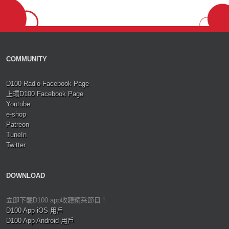
COMMUNITY
D100 Radio Facebook Page
上環D100 Facebook Page
Youtube
e-shop
Patreon
TuneIn
Twitter
DOWNLOAD
立即下載D100 app收聽精采節目！
D100 App iOS 用戶
D100 App Android 用戶