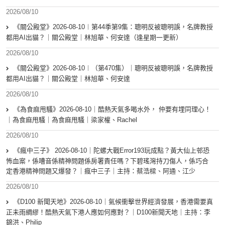
2026/08/10
《關公殿堂》2026-08-10︱第44季第9集：聰明反被聰明誤，名牌教授
都用AI出貓？｜關公殿堂｜林旭華、何安達（逢星期一更新）
2026/08/10
《關公殿堂》2026-08-10︱（第470集）｜聰明反被聰明誤，名牌教授
都用AI出貓？｜關公殿堂｜林旭華、何安達
2026/08/10
《為食麻甩騷》2026-08-10｜酷熱天氣多喝水外， 仲要有埋同理心！
｜為食麻甩騷｜為食麻甩騷｜梁家權、Rachel
2026/08/10
《瘋中三子》 2026-08-10｜陀螺大戰Error193玩成點？黃大仙上邨恐
怖血案，係嘈音係精神問題係房署責任嗎？下碧瑤灣持刀傷人，係巧合
定香港精神問題又爆發？｜瘋中三子｜主持：蔡浩樑、阿通、江少
2026/08/10
《D100 新聞天地》2026-08-10｜氣候衝擊世界經濟發展，香港需要真
正未雨綢繆！酷熱天氣下港人應如何應對？｜D100新聞天地｜主持：李
錦洪、Philip