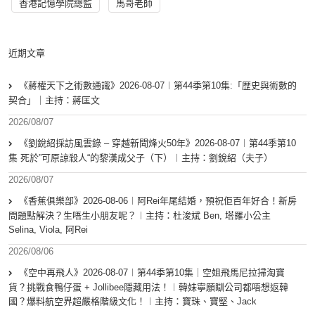
香港記憶學院總監
馬哥老師
近期文章
《蔣權天下之術數通識》2026-08-07︱第44季第10集:「歴史與術數的
契合」｜主持：蔣匡文
2026/08/07
《劉銳紹採訪風雲錄 – 穿越新聞烽火50年》2026-08-07︱第44季第10
集 死於”可原諒殺人“的黎漢成父子（下）︱主持：劉銳紹（夫子）
2026/08/07
《香蕉俱樂部》2026-08-06︱阿Rei年尾結婚，預祝佢百年好合！新房
問題點解決？生唔生小朋友呢？︱主持：杜浚斌 Ben, 塔羅小公主
Selina, Viola, 阿Rei
2026/08/06
《空中再飛人》2026-08-07︱第44季第10集｜空姐飛馬尼拉掃淘寶
貨？挑戰食鴨仔蛋 + Jollibee隱藏用法！︱韓妹寧願瞓公司都唔想返韓
國？爆料航空界超嚴格階級文化！︱主持：寶珠、寶堅、Jack