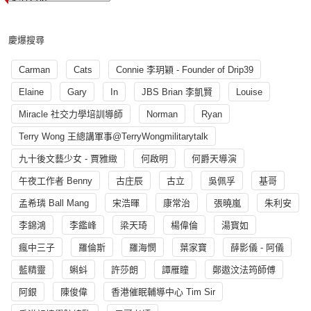
慶爆搜尋
Carman
Cats
Connie 李玥穎 - Founder of Drip39
Elaine
Gary
In
JBS Brian 李凱賢
Louise
Miracle 社交力學培訓導師
Norman
Ryan
Terry Wong 王總講軍事@TerryWongmilitarytalk
九十後文藝少女 - 賈雅緻
何啟明
何爵天導演
午夜工作者 Benny
古庄辰
古立
吳佩孚
基哥
孟希璘 Ball Mang
宋浩暉
康常治
張曉嵐
朱利安
李錦鴻
李鑑峰
梁天琦
楊偉倫
湯寳如
瘋中三子
羅倫斯
羅海憫
葉家寶
薛影儀 - 阿儀
藍精靈
蝌蚪
許莎朗
譚雁瞳
鄭遨汶法筠師傅
阿銀
陳俊偉
香港催眠輔導中心 Tim Sir