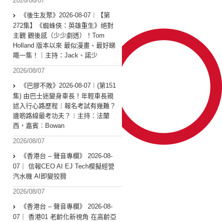
2026/08/07
《後生友聚》2026-08-07︱【第
272集】《蜘蛛俠：英雄重生》絕對
主觀 觀後感（少少劇透）！Tom
Holland 版本以來 最似漫畫、最好睇
嘅一集！｜主持：Jack、諾少
2026/08/07
《巴膠不敗》2026-08-07︱(第151
集) 由巴士迷變身車長！年輕車長親
述入行心路歷程｜報名考試有幾難？
邊啲路線最考功夫？︱主持：法蘭
西，嘉賓︰Bowan
2026/08/07
《香港台 – 聲音專欄》 2026-08-
07｜ 信報CEO AI EJ Tech模擬經營
汽水機 AI即變狡猾
2026/08/07
《香港台 – 聲音專欄》 2026-08-
07｜ 香港01 老齡化新視角 在高齡亞