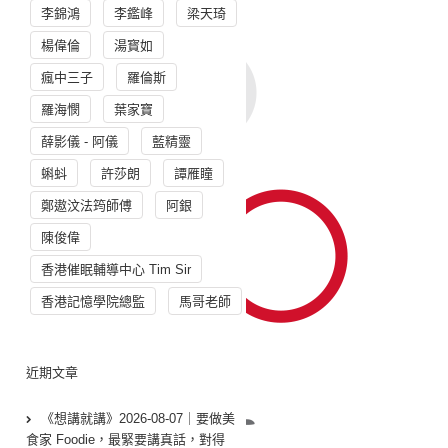
李錦鴻
李鑑峰
梁天琦
楊偉倫
湯寳如
瘋中三子
羅倫斯
羅海憫
葉家寶
薛影儀 - 阿儀
藍精靈
蝌蚪
許莎朗
譚雁瞳
鄭遨汶法筠師傅
阿銀
陳俊偉
香港催眠輔導中心 Tim Sir
香港記憶學院總監
馬哥老師
近期文章
《想講就講》2026-08-07｜要做美
食家 Foodie，最緊要講真話，對得