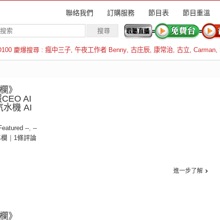
聯絡我們
訂購服務
節目表
節目重溫
D100 慶爆搜尋 :
瘋中三子
,
午夜工作者 Benny
,
古庄辰
,
康常治
,
古立
,
Carman
,
羅倫斯
專欄》
報CEO AI
汽水機 AI
 Featured --
,
--
專欄
|
1條評論
進一步了解
專欄》