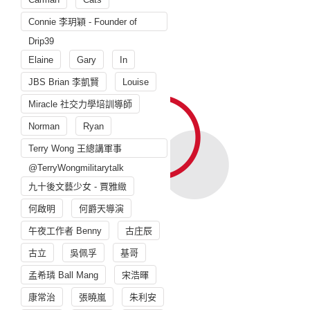
Connie 李玥穎 - Founder of
Drip39
Elaine
Gary
In
JBS Brian 李凱賢
Louise
Miracle 社交力學培訓導師
Norman
Ryan
Terry Wong 王總講軍事
@TerryWongmilitarytalk
九十後文藝少女 - 賈雅緻
何啟明
何爵天導演
午夜工作者 Benny
古庄辰
古立
吳佩孚
基哥
孟希璘 Ball Mang
宋浩暉
康常治
張曉嵐
朱利安