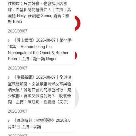
住觀眾；只要好食，也會撐小店食
肆，希望佢哋能捱得住！｜主持：馬
溱禧 Heily, 莊韻澄 Xenia, 嘉賓：雅
軒 Kinki
2026/08/07
《爵士鍾情》2026-08-07︱第44季
10集 – Remembering the
Nightingale of the Orient & Brother
Peter︱主持：鍾一諾 Roger
2026/08/07
《晚餐新聞》2026-08-07｜全球溫
室效應加劇，引發嚴重氣候反常與極
端天氣！各地口號式的綠色出行、減
少碳排，實際又做得到嗎？｜晚餐新
聞｜主持：陳珏明、劉銳紹（夫子）
2026/08/07
《恩典時刻：聖樂漫遊》2026年8
月07日 主持：以諾