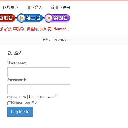
我的賬戶
用戶登入
新用戶註冊
葉家寶
,
李錦鴻
,
譚雁瞳
,
朱利安
,
Norman
,
主頁
-- Featured --
會員登入
Username:
Password:
signup now
|
forgot password?
Remember Me