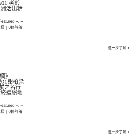
港01 老齡
亞洲活出精
 Featured --
,
--
專欄
|
0條評論
進一步了解
專欄》
香港01謝柏梁
反詐騙之名行
港終遭絕地
 Featured --
,
--
專欄
|
0條評論
進一步了解