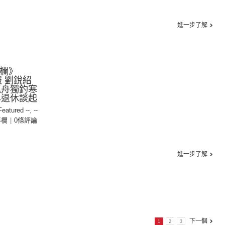
進一步了解
專欄》
明報 劉銳紹
孤舟獨釣寒
早退休談起
 Featured --
,
--
專欄
|
0條評論
進一步了解
下一個
1
2
3