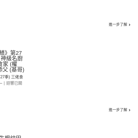
進一步了解
鱔》第27
：神級名廚
家 (權
父 (基哥)
第27季) 三佬食
--
|
迴響已關
進一步了解