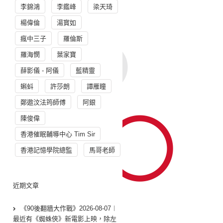
李錦鴻
李鑑峰
梁天琦
楊偉倫
湯寳如
瘋中三子
羅倫斯
羅海憫
葉家寶
薛影儀 - 阿儀
藍精靈
蝌蚪
許莎朗
譚雁瞳
鄭遨汶法筠師傅
阿銀
陳俊偉
香港催眠輔導中心 Tim Sir
香港記憶學院總監
馬哥老師
近期文章
《90後翻牆大作戰》2026-08-07︱
最近有《蜘蛛俠》新電影上映，除左