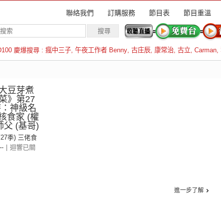
聯絡我們
訂購服務
節目表
節目重溫
D100 慶爆搜尋 :
瘋中三子
,
午夜工作者 Benny
,
古庄辰
,
康常治
,
古立
,
Carman
,
羅倫斯
大豆芽煮
菜》第27
持：神級名
核食家 (權
父 (基哥)
第27季) 三佬食
--
|
迴響已關
進一步了解