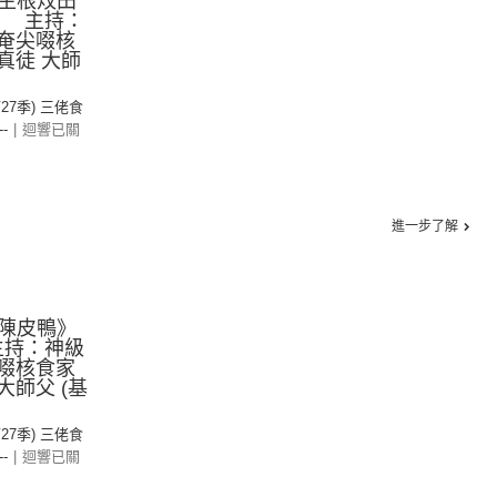
生根炆田
集 主持：
，奄尖啜核
真徒 大師
第27季) 三佬食
--
|
迴響已關
進一步了解
陳皮鴨》
主持：神級
尖啜核食家
大師父 (基
第27季) 三佬食
--
|
迴響已關