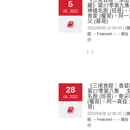
《三佬食經：涼瓜
5
雞》第27季第九
神級名廚 (班哥)
05, 2022
食家 (權哥)，阿一
父 (基哥)
2022/05/05 12:00:43
|
(
經
,
-- Featured --
,
-- 網台 
閉
[...]
《三佬食經：香荽
28
第27季第八集 
名廚 (班哥)，奄
04, 2022
(權哥)，阿一真徒 
哥)
2022/04/28 12:00:37
|
(
經
,
-- Featured --
,
-- 網台 
閉