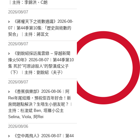
｜主持：李錦洪、C朗
2026/08/07
《蔣權天下之術數通識》2026-08-
07︱第44季第10集:「歴史與術數的
契合」｜主持：蔣匡文
2026/08/07
《劉銳紹採訪風雲錄 – 穿越新聞
烽火50年》2026-08-07︱第44季第10
集 死於”可原諒殺人“的黎漢成父子
（下）︱主持：劉銳紹（夫子）
2026/08/07
《香蕉俱樂部》2026-08-06︱阿
Rei年尾結婚，預祝佢百年好合！新
房問題點解決？生唔生小朋友呢？︱
主持：杜浚斌 Ben, 塔羅小公主
Selina, Viola, 阿Rei
2026/08/06
《空中再飛人》2026-08-07︱第44