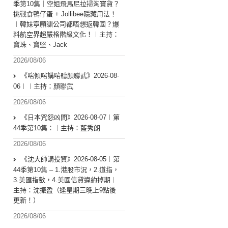
季第10集｜空姐飛馬尼拉掃淘寶貨？
挑戰食鴨仔蛋 + Jollibee隱藏用法！
︱韓妹寧願瞓公司都唔想返韓國？爆
料航空界超嚴格階級文化！︱主持：
寶珠、寶堅、Jack
2026/08/06
《啱傾啱講啱聽顏聯武》2026-08-
06︱︱主持：顏聯武
2026/08/06
《日本咒怨凶間》2026-08-07︱第
44季第10集：︱主持：藍秀朗
2026/08/06
《沈大師講投資》2026-08-05︱第
44季第10集 – 1.港股市況，2.道指，
3.美匯指數，4.美國信貸違約掉期︱
主持：沈振盈（逢星期三晚上9點後
更新！）
2026/08/06