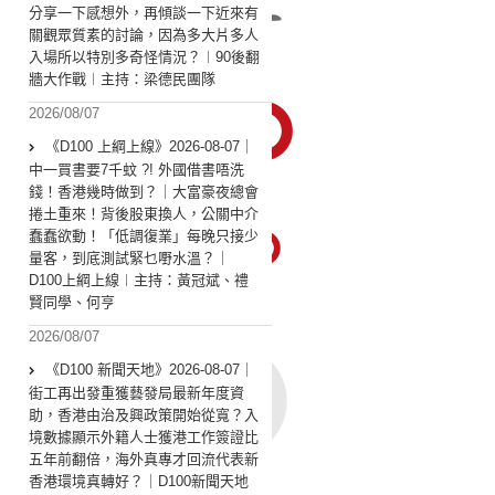
分享一下感想外，再傾談一下近來有
關觀眾質素的討論，因為多大片多人
入場所以特別多奇怪情況？︱90後翻
牆大作戰︱主持：梁德民團隊
2026/08/07
《D100 上綱上線》2026-08-07｜
中一買書要7千蚊 ?! 外國借書唔洗
錢！香港幾時做到？｜大富豪夜總會
捲土重來！背後股東換人，公關中介
蠢蠢欲動！「低調復業」每晚只接少
量客，到底測試緊乜嘢水溫？｜
D100上綱上線︱主持：黃冠斌、禮
賢同學、何亨
2026/08/07
《D100 新聞天地》2026-08-07｜
街工再出發重獲藝發局最新年度資
助，香港由治及興政策開始從寬？入
境數據顯示外籍人士獲港工作簽證比
五年前翻倍，海外真專才回流代表新
香港環境真轉好？｜D100新聞天地