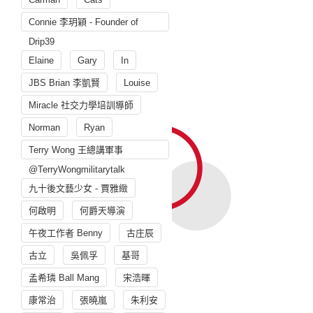
Connie 李玥穎 - Founder of
Drip39
Elaine
Gary
In
JBS Brian 李凱賢
Louise
Miracle 社交力學培訓導師
Norman
Ryan
Terry Wong 王總講軍事
@TerryWongmilitarytalk
九十後文藝少女 - 賈雅緻
何啟明
何爵天導演
午夜工作者 Benny
古庄辰
古立
吳佩孚
基哥
孟希璘 Ball Mang
宋浩暉
康常治
張曉嵐
朱利安