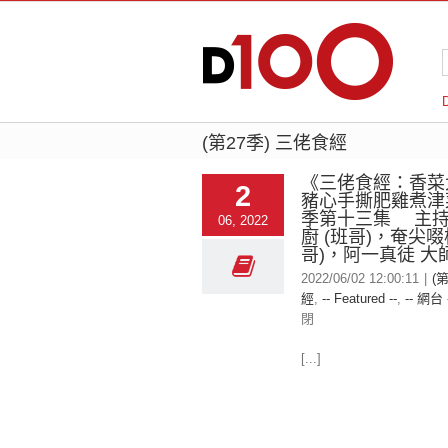
(第27季) 三佬食經
《三佬食經：香菜
2
豬心手撕肥雞煮津
季第十三集 主
06, 2022
廚 (班哥)，奄尖啜
哥)，阿一真徒 大師
2022/06/02 12:00:11
|
(
經
,
-- Featured --
,
-- 網台 
閉
[...]