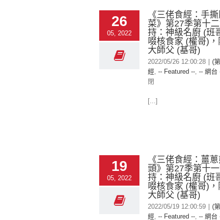
《三佬食經：手撕
26
菜》第27季第十
持：神級名廚 (班
05, 2022
啜核食家 (權哥)
大師父 (基哥)
2022/05/26 12:00:28
|
(
經
,
-- Featured --
,
-- 網台 
閉
[...]
《三佬食經：薑蔥
19
頭》第27季第十
持：神級名廚 (班
05, 2022
啜核食家 (權哥)
大師父 (基哥)
2022/05/19 12:00:59
|
(
經
,
-- Featured --
,
-- 網台 