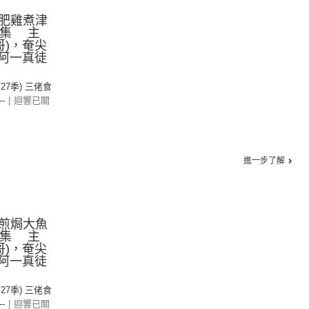
肥雞煮津
二集 主
哥)，奄尖
，阿一真徒
第27季) 三佬食
--
|
迴響已關
進一步了解
煎焗大魚
一集 主
哥)，奄尖
，阿一真徒
第27季) 三佬食
--
|
迴響已關