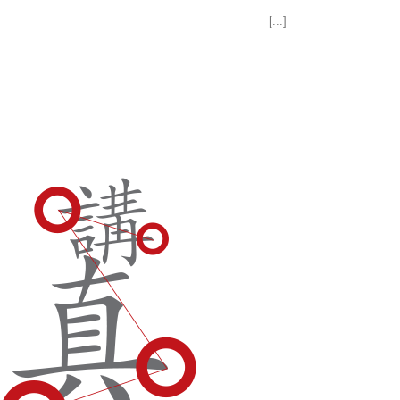
[...]