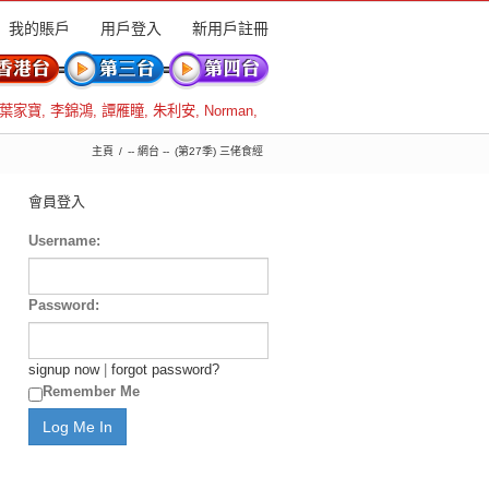
我的賬戶
用戶登入
新用戶註冊
葉家寶
,
李錦鴻
,
譚雁瞳
,
朱利安
,
Norman
,
主頁
-- 網台 --
(第27季) 三佬食經
會員登入
Username:
Password:
signup now
|
forgot password?
Remember Me