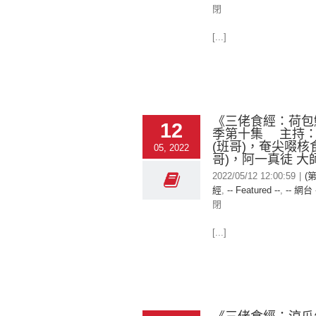
閉
[...]
《三佬食經：荷包
12
季第十集 主持
(班哥)，奄尖啜核食
05, 2022
哥)，阿一真徒 大師
2022/05/12 12:00:59
|
(
經
,
-- Featured --
,
-- 網台 
閉
[...]