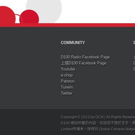
COMMUNITY
D100 Radio Facebook Page
上環D100 Facebook Page
Youtube
e-shop
Patreon
TuneIn
Twitter
Copyright © 2013 by GCN | All Rights Reser
D100 網站所載的內容，包括但不限於文字、照片
Limited所擁有。除得到 Global Chinese N