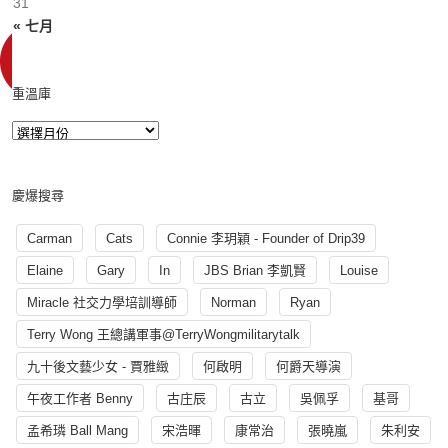
31
« 七月
重溫庫
慶爆搜尋
Carman
Cats
Connie 李玥穎 - Founder of Drip39
Elaine
Gary
In
JBS Brian 李凱賢
Louise
Miracle 社交力學培訓導師
Norman
Ryan
Terry Wong 王總講軍事@TerryWongmilitarytalk
九十後文藝少女 - 賈雅緻
何啟明
何爵天導演
午夜工作者 Benny
古庄辰
古立
吳佩孚
基哥
孟希璘 Ball Mang
宋浩暉
康常治
張曉嵐
朱利安