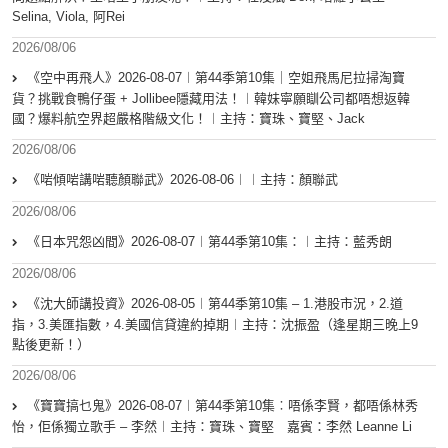
Selina, Viola, 阿Rei
2026/08/06
《空中再飛人》2026-08-07︱第44季第10集｜空姐飛馬尼拉掃淘寶
貨？挑戰食鴨仔蛋 + Jollibee隱藏用法！︱韓妹寧願瞓公司都唔想返韓
國？爆料航空界超嚴格階級文化！︱主持：寶珠、寶堅、Jack
2026/08/06
《啱傾啱講啱聽顏聯武》2026-08-06︱︱主持：顏聯武
2026/08/06
《日本咒怨凶間》2026-08-07︱第44季第10集：︱主持：藍秀朗
2026/08/06
《沈大師講投資》2026-08-05︱第44季第10集 – 1.港股市況，2.道
指，3.美匯指數，4.美國信貸違約掉期︱主持：沈振盈（逢星期三晚上9
點後更新！）
2026/08/06
《寶寶搞乜鬼》2026-08-07︱第44季第10集︰唔係李賢，都唔係林秀
怡，佢係獨立歌手 – 李然︱主持：寶珠、寶堅 嘉賓：李然 Leanne Li