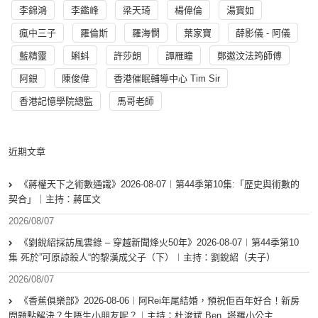
李錦鴻
李鑑峰
梁天琦
楊偉倫
湯寳如
瘋中三子
羅倫斯
羅海憫
葉家寶
薛影儀 - 阿儀
藍精靈
蝌蚪
許莎朗
譚雁瞳
鄭遨汶法筠師傅
阿銀
陳俊偉
香港催眠輔導中心 Tim Sir
香港記憶學院總監
馬哥老師
近期文章
《蔣權天下之術數通識》2026-08-07︱第44季第10集:「歴史與術數的
契合」｜主持：蔣匡文
2026/08/07
《劉銳紹採訪風雲錄 – 穿越新聞烽火50年》2026-08-07︱第44季第10
集 死於”可原諒殺人“的黎漢成父子（下）︱主持：劉銳紹（夫子）
2026/08/07
《香蕉俱樂部》2026-08-06︱阿Rei年尾結婚，預祝佢百年好合！新房
問題點解決？生唔生小朋友呢？︱主持：杜浚斌 Ben, 塔羅小公主