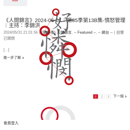
《人間錦言》2024-06-01︱第35季第13B集-憤怒管理
︱主持：李錦洪
2024/05/31 21:01:56
|
(第35季) 人間錦言
,
-- Featured --
,
-- 網台 --
|
迴響
已關閉
[...]
進一步了解
下一個
1
2
3
會員登入