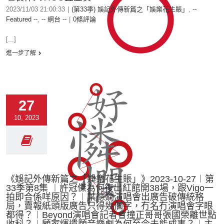
2023/11/03 21:00:33
|
(第33季) 娛記外傳新篇之「娛樂花生賬」
,
--
Featured --
,
-- 網台 --
|
0條評論
[...]
進一步了解
27
10, 2023
《娛記外傳新篇之「娛樂花生賬」》2023-10-27︱第
33季第8集 ︱許冠傑為何復出紅館開38場，跟Vigo一
拍即合係咩原因？︱葉德嫻演唱會出廣告破傳統格
局，賣報紙頭版廣告只得幾個字，冇名冇演唱會字眼
都得？︱Beyond演唱會記者會撞正哥哥張國榮離世點