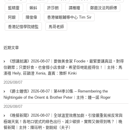
藍精靈
蝌蚪
許莎朗
譚雁瞳
鄭遨汶法筠師傅
阿銀
陳俊偉
香港催眠輔導中心 Tim Sir
香港記憶學院總監
馬哥老師
近期文章
《想講就講》2026-08-07｜要做美食家 Foodie，最緊要講真話，對得
住觀眾；只要好食，也會撐小店食肆，希望佢哋能捱得住！｜主持：馬
溱禧 Heily, 莊韻澄 Xenia, 嘉賓：雅軒 Kinki
2026/08/07
《爵士鍾情》2026-08-07︱第44季10集 – Remembering the
Nightingale of the Orient & Brother Peter︱主持：鍾一諾 Roger
2026/08/07
《晚餐新聞》2026-08-07｜全球溫室效應加劇，引發嚴重氣候反常與
極端天氣！各地口號式的綠色出行、減少碳排，實際又做得到嗎？｜晚
餐新聞｜主持：陳珏明、劉銳紹（夫子）