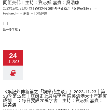
同佢交代︱主持：資芯娛 嘉賓：吳浩康
2023/12/01 21:00:43
|
(第33季) 娛記外傳新篇之「娛樂花生賬」
,
--
Featured --
,
-- 網台 --
|
0條評論
[...]
進一步了解
24
11, 2023
《娛記外傳新篇之「娛樂花生賬」》2023-11-23｜第
33季第12集︱亞姐史上最強學歷 陳美濤港大十年寒窗
成博士 ：每日要讀20萬字書︱主持：資芯娛 嘉賓：
陳美濤