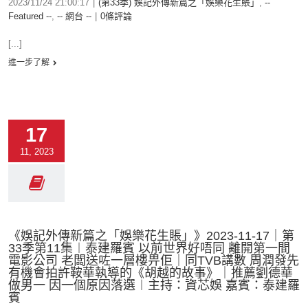
2023/11/24 21:00:17
|
(第33季) 娛記外傳新篇之「娛樂花生賬」
,
--
Featured --
,
-- 網台 --
|
0條評論
[...]
進一步了解
17
11, 2023
《娛記外傳新篇之「娛樂花生賬」》2023-11-17｜第
33季第11集︱泰建羅賓 以前世界好唔同 離開第一間
電影公司 老闆送咗一層樓畀佢｜同TVB講數 周潤發先
有機會拍許鞍華執導的《胡越的故事》｜推薦劉德華
做男一 因一個原因落選︱主持：資芯娛 嘉賓：泰建羅
賓