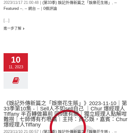
2023/11/17 21:00:48
|
(第33季) 娛記外傳新篇之「娛樂花生賬」
,
--
Featured --
,
-- 網台 --
|
0條評論
[...]
進一步了解
10
11, 2023
《娛記外傳新篇之「娛樂花生賬」》2023-11-10｜第
33季第10集 -︱Sell人不如sell自己 ｜Chur 爆經理人
Tiffany 半百轉做幕前 同9運有關｜獨立經理人點解咁
難撈｜七師傅有冇嘢講︱主持：資芯娛，嘉賓：Chur
爆經理人Tiffany
2023/11/10 21:00:57
|
(第33季) 娛記外傳新篇之「娛樂花生賬」
,
--