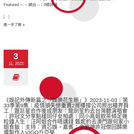
Featured --
,
-- 網台 --
|
0條評論
[...]
進一步了解
3
11, 2023
《娛記外傳新篇之「娛樂花生賬」》2023-11-03︱第
33季第9集︱疫情損失慘重賣2層樓撐公司照出糧畀員
工︱跟巨星合作後成朋友：龍劍笙約去台灣聽演唱會
︱許冠文分享點樣同仔女相處︱同小鳯姐飲茶傾足幾
粒鐘人生︱汪阿姐合作唔講錢 甄妮約去澳門跟何家小
姐食飯︱主持：資芯娛，嘉賓：令歌神許冠傑回歸樂
壇製作人VIGO丘亞葵