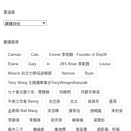
重溫庫
慶爆搜尋
Carman
Cats
Connie 李玥穎 - Founder of Drip39
Elaine
Gary
In
JBS Brian 李凱賢
Louise
Miracle 社交力學培訓導師
Norman
Ryan
Terry Wong 王總講軍事@TerryWongmilitarytalk
九十後文藝少女 - 賈雅緻
何啟明
何爵天導演
午夜工作者 Benny
古庄辰
古立
吳佩孚
基哥
孟希璘 Ball Mang
宋浩暉
康常治
張曉嵐
朱利安
李錦鴻
李鑑峰
梁天琦
楊偉倫
湯寳如
瘋中三子
羅倫斯
羅海憫
葉家寶
薛影儀 - 阿儀