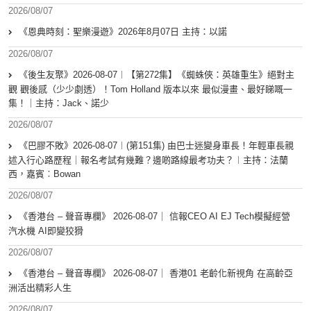
2026/08/07
《恩典時刻：聖樂漫遊》2026年8月07日 主持：以諾
2026/08/07
《後生友聚》2026-08-07︱【第272集】《蜘蛛俠：英雄重生》絕對主
觀 觀後感（少少劇透）！Tom Holland 版本以來 最似漫畫、最好睇嘅一
集！｜主持：Jack、諾少
2026/08/07
《巴膠不敗》2026-08-07︱(第151集) 由巴士迷變身車長！年輕車長親
述入行心路歷程｜報名考試有幾難？邊啲路線最考功夫？︱主持：法蘭
西，嘉賓︰Bowan
2026/08/07
《香港台 – 聲音專欄》 2026-08-07｜ 信報CEO AI EJ Tech模擬經營
汽水機 AI即變狡猾
2026/08/07
《香港台 – 聲音專欄》 2026-08-07｜ 香港01 老齡化新視角 在高齡亞
洲活出精彩人生
2026/08/07