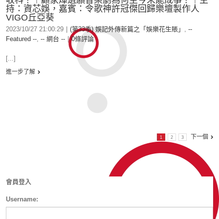
收科？︱顧家煇遺願音樂劇為何至今未能成事？︱主
持：資芯娛，嘉賓：令歌神許冠傑回歸樂壇製作人
VIGO丘亞葵
2023/10/27 21:00:29
|
(第33季) 娛記外傳新篇之「娛樂花生賬」
,
--
Featured --
,
-- 網台 --
|
0條評論
[...]
進一步了解
下一個
1
2
3
會員登入
Username: