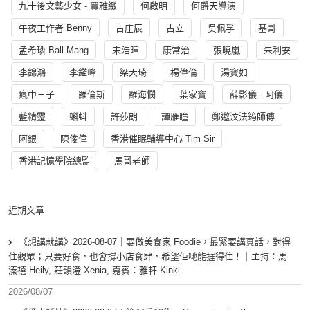
九十後文藝少女 - 賈雅緻
何啟明
何爵天導演
午夜工作者 Benny
古庄辰
古立
吳佩孚
基哥
孟希璘 Ball Mang
宋浩暉
康常治
張曉嵐
朱利安
李錦鴻
李鑑峰
梁天琦
楊偉倫
湯寳如
瘋中三子
羅倫斯
羅海憫
葉家寶
薛影儀 - 阿儀
藍精靈
蝌蚪
許莎朗
譚雁瞳
鄭遨汶法筠師傅
阿銀
陳俊偉
香港催眠輔導中心 Tim Sir
香港記憶學院總監
馬哥老師
近期文章
《想講就講》2026-08-07｜要做美食家 Foodie，最緊要講真話，對得
住觀眾；只要好食，也會撐小店食肆，希望佢哋能捱得住！｜主持：馬
溱禧 Heily, 莊韻澄 Xenia, 嘉賓：雅軒 Kinki
2026/08/07