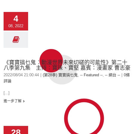
4
08, 2022
《寶寶搞乜鬼︰動漫世界未來切磋的可能性》第二十
八季第九集 主持：寶珠、寶堅 嘉賓：漫畫家 曹志豪
2022/08/04 21:00:44
|
(第28季) 寶寶搞乜鬼
,
-- Featured --
,
-- 網台 --
|
0條
評論
[...]
進一步了解
28