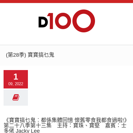
(第28季) 寶寶搞乜鬼
1
09, 2022
《寶寶搞乜鬼︰都係集體回憶 懷舊零食我都食過啦!》
第二十八季第十三集 主持：寶珠、寶堅 嘉賓：士
多佬 Jacky Lee