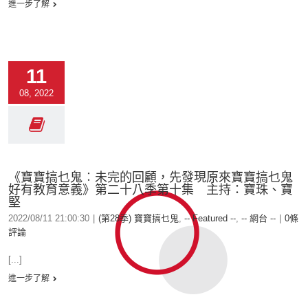
進一步了解
11
08, 2022
《寶寶搞乜鬼︰未完的回顧，先發現原來寶寶搞乜鬼
好有教育意義》第二十八季第十集 主持：寶珠、寶
堅
2022/08/11 21:00:30
|
(第28季) 寶寶搞乜鬼
,
-- Featured --
,
-- 網台 --
|
0條
評論
[...]
進一步了解