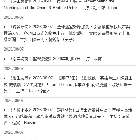
《爵士鍾情》2026-08-07︱第44季10集 – Remembering the
Nightingale of the Orient & Brother Peter︱主持：鍾一諾 Roger
2026/08/07
《晚餐新聞》2026-08-07｜全球溫室效應加劇，引發嚴重氣候反常與
極端天氣！各地口號式的綠色出行、減少碳排，實際又做得到嗎？｜晚
餐新聞｜主持：陳珏明、劉銳紹（夫子）
2026/08/07
《恩典時刻：聖樂漫遊》2026年8月07日 主持：以諾
2026/08/07
《後生友聚》2026-08-07︱【第272集】《蜘蛛俠：英雄重生》絕對主
觀 觀後感（少少劇透）！Tom Holland 版本以來 最似漫畫、最好睇嘅一
集！｜主持：Jack、諾少
2026/08/07
《巴膠不敗》2026-08-07︱(第151集) 由巴士迷變身車長！年輕車長親
述入行心路歷程｜報名考試有幾難？邊啲路線最考功夫？︱主持：法蘭
西，嘉賓︰Bowan
2026/08/07