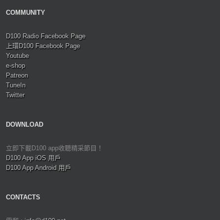
COMMUNITY
D100 Radio Facebook Page
上環D100 Facebook Page
Youtube
e-shop
Patreon
TuneIn
Twitter
DOWNLOAD
立即下載D100 app收聽精采節目！
D100 App iOS 用戶
D100 App Android 用戶
CONTACTS