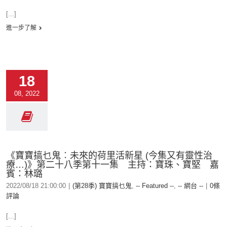
[...]
進一步了解
18
08, 2022
《寶寶搞乜鬼︰未來的荷里活新星 (今集又有靈性治
療…)》第二十八季第十一集 主持：寶珠、寶堅 嘉
賓：林璐
2022/08/18 21:00:00
|
(第28季) 寶寶搞乜鬼
,
-- Featured --
,
-- 網台 --
|
0條
評論
[...]