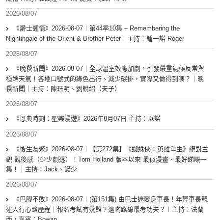
2026/08/07
《爵士鍾情》2026-08-07︱第44季10集 – Remembering the
Nightingale of the Orient & Brother Peter︱主持：鍾一諾 Roger
2026/08/07
《晚餐新聞》2026-08-07｜全球溫室效應加劇，引發嚴重氣候反常與
極端天氣！各地口號式的綠色出行、減少碳排，實際又做得到嗎？｜晚
餐新聞｜主持：陳珏明、劉銳紹（夫子）
2026/08/07
《恩典時刻：聖樂漫遊》2026年8月07日 主持：以諾
2026/08/07
《後生友聚》2026-08-07︱【第272集】《蜘蛛俠：英雄重生》絕對主
觀 觀後感（少少劇透）！Tom Holland 版本以來 最似漫畫、最好睇嘅一
集！｜主持：Jack、諾少
2026/08/07
《巴膠不敗》2026-08-07︱(第151集) 由巴士迷變身車長！年輕車長親
述入行心路歷程｜報名考試有幾難？邊啲路線最考功夫？︱主持：法蘭
西，嘉賓︰Bowan