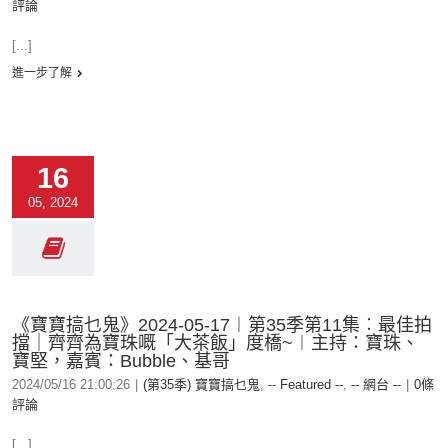
評論
[...]
進一步了解
16
05, 2024
《寶寶搞乜鬼》2024-05-17︱第35季第11集︰最佳拍
擋｜齊齊為寶珠嘅「大茶飯」度橋~︱主持：寶珠、
寶堅，嘉賓：Bubble、基哥
2024/05/16 21:00:26
|
(第35季) 寶寶搞乜鬼
,
-- Featured --
,
-- 網台 --
|
0條
評論
[...]