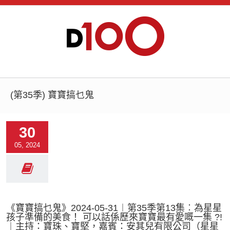
(第35季) 寶寶搞乜鬼
30
05, 2024
《寶寶搞乜鬼》2024-05-31︱第35季第13集︰為星星
孩子準備的美食！ 可以話係歷來寶寶最有愛嘅一集 ?!
︱主持：寶珠、寶堅，嘉賓：安其兒有限公司（星星