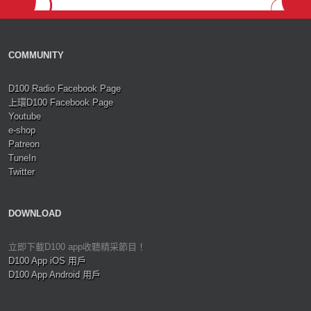
COMMUNITY
D100 Radio Facebook Page
上環D100 Facebook Page
Youtube
e-shop
Patreon
TuneIn
Twitter
DOWNLOAD
立即下載D100 app收聽精采節目！
D100 App iOS 用戶
D100 App Android 用戶