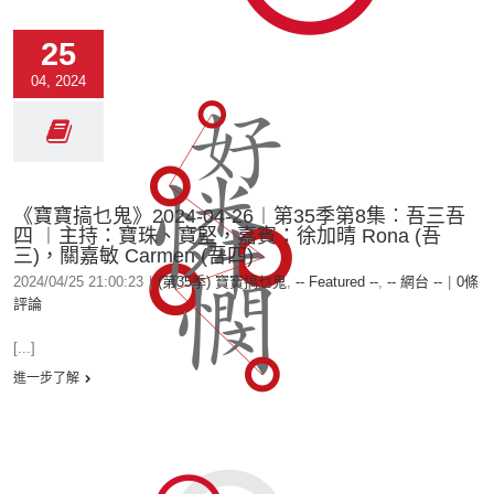
25
04, 2024
《寶寶搞乜鬼》2024-04-26︱第35季第8集︰吾三吾
四 ︱主持：寶珠、寶堅，嘉賓：徐加晴 Rona (吾
三)，關嘉敏 Carmen (吾四)
2024/04/25 21:00:23
|
(第35季) 寶寶搞乜鬼
,
-- Featured --
,
-- 網台 --
|
0條
評論
[...]
進一步了解