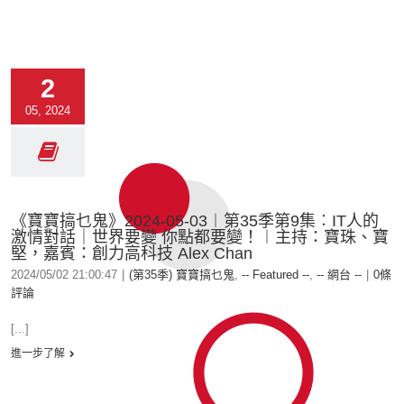
2
05, 2024
《寶寶搞乜鬼》2024-05-03︱第35季第9集︰IT人的
激情對話｜世界要變 你點都要變！︱主持：寶珠、寶
堅，嘉賓：創力高科技 Alex Chan
2024/05/02 21:00:47
|
(第35季) 寶寶搞乜鬼
,
-- Featured --
,
-- 網台 --
|
0條
評論
[...]
進一步了解