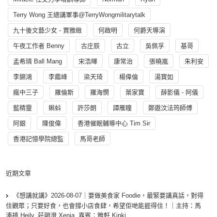
Terry Wong 王總講軍事@TerryWongmilitarytalk
九十後文藝少女 - 賈雅緻
何啟明
何爵天導演
午夜工作者 Benny
古庄辰
古立
吳佩孚
基哥
孟希璘 Ball Mang
宋浩暉
康常治
張曉嵐
朱利安
李錦鴻
李鑑峰
梁天琦
楊偉倫
湯寳如
瘋中三子
羅倫斯
羅海憫
葉家寶
薛影儀 - 阿儀
藍精靈
蝌蚪
許莎朗
譚雁瞳
鄭遨汶法筠師傅
阿銀
陳俊偉
香港催眠輔導中心 Tim Sir
香港記憶學院總監
馬哥老師
近期文章
《想講就講》2026-08-07｜要做美食家 Foodie，最緊要講真話，對得
住觀眾；只要好食，也會撐小店食肆，希望佢哋能捱得住！｜主持：馬
溱禧 Heily, 莊韻澄 Xenia, 嘉賓：雅軒 Kinki