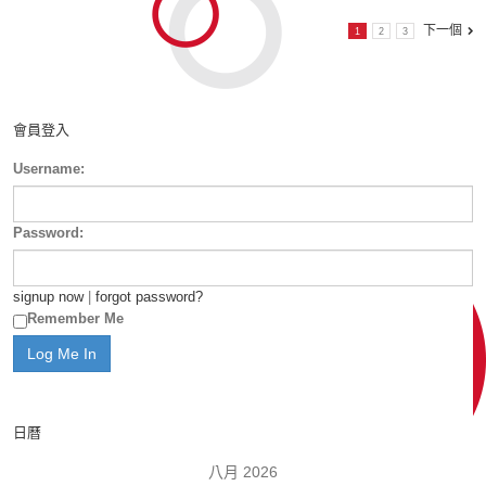
下一個
1
2
3
會員登入
Username:
Password:
signup now
|
forgot password?
Remember Me
日曆
八月 2026