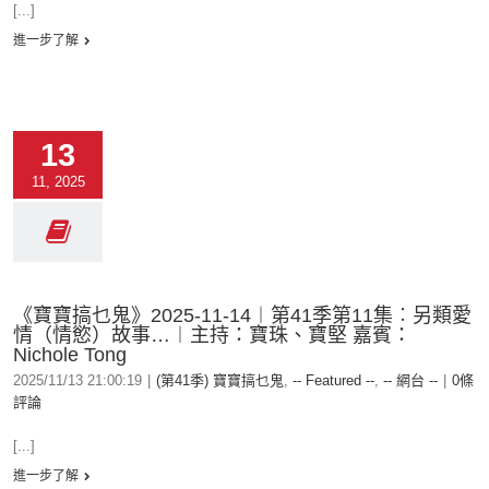
[...]
進一步了解
13
11, 2025
《寶寶搞乜鬼》2025-11-14︱第41季第11集︰另類愛
情（情慾）故事…︱主持：寶珠、寶堅 嘉賓：
Nichole Tong
2025/11/13 21:00:19
|
(第41季) 寶寶搞乜鬼
,
-- Featured --
,
-- 網台 --
|
0條
評論
[...]
進一步了解