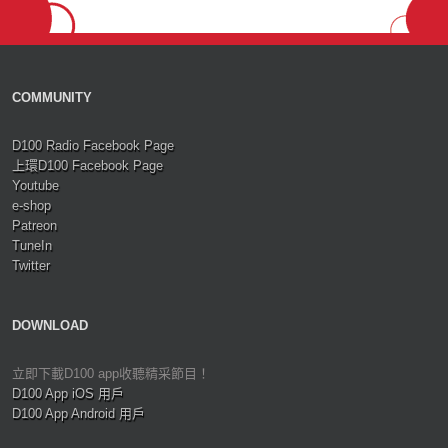
COMMUNITY
D100 Radio Facebook Page
上環D100 Facebook Page
Youtube
e-shop
Patreon
TuneIn
Twitter
DOWNLOAD
立即下載D100 app收聽精采節目！
D100 App iOS 用戶
D100 App Android 用戶