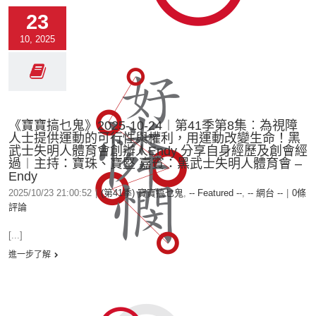
23
10, 2025
《寶寶搞乜鬼》2025-10-24︱第41季第8集︰為視障
人士提供運動的可行性與權利，用運動改變生命！黑
武士失明人體育會創辦人Endy 分享自身經歷及創會經
過︱主持：寶珠、寶堅 嘉賓：黑武士失明人體育會 –
Endy
2025/10/23 21:00:52
|
(第41季) 寶寶搞乜鬼
,
-- Featured --
,
-- 網台 --
|
0條
評論
[...]
進一步了解