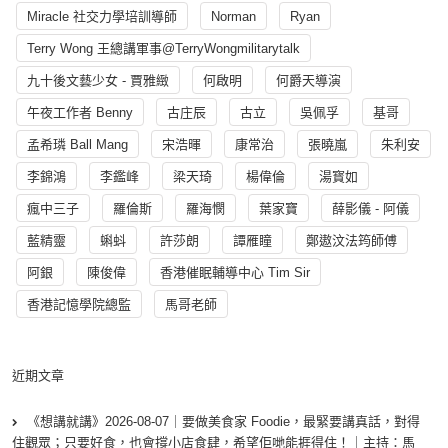
Miracle 社交力學培訓導師
Norman
Ryan
Terry Wong 王總講軍事@TerryWongmilitarytalk
九十後文藝少女 - 賈雅緻
何啟明
何爵天導演
午夜工作者 Benny
古庄辰
古立
吳佩孚
基哥
孟希璘 Ball Mang
宋浩暉
康常治
張曉嵐
朱利安
李錦鴻
李鑑峰
梁天琦
楊偉倫
湯寳如
瘋中三子
羅倫斯
羅海憫
葉家寶
薛影儀 - 阿儀
藍精靈
蝌蚪
許莎朗
譚雁瞳
鄭遨汶法筠師傅
阿銀
陳俊偉
香港催眠輔導中心 Tim Sir
香港記憶學院總監
馬哥老師
近期文章
《想講就講》2026-08-07｜要做美食家 Foodie，最緊要講真話，對得
住觀眾；只要好食，也會撐小店食肆，希望佢哋能捱得住！｜主持：馬