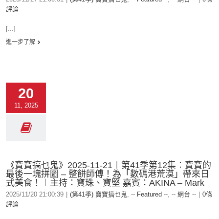
評論
[...]
進一步了解
20
11, 2025
《寶寶搞乜鬼》2025-11-21︱第41季第12集︰寶寶的
最後一塊拼圖 – 整餅師傅！為「數碼港荒漠」帶來日
式美食！︱主持：寶珠、寶堅 嘉賓：AKINA – Mark
2025/11/20 21:00:39
|
(第41季) 寶寶搞乜鬼
,
-- Featured --
,
-- 網台 --
|
0條
評論