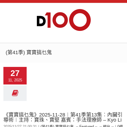
(第41季) 寶寶搞乜鬼
27
11, 2025
《寶寶搞乜鬼》2025-11-28︱第41季第13集︰內臟引
導術︱主持：寶珠、寶堅 嘉賓：手法理療師 – Kyo Li
2025/11/27 21:00:31
|
(第41季) 寶寶搞乜鬼
,
-- Featured --
,
-- 網台 --
|
0條