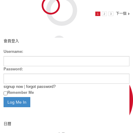
下一個
1
2
3
會員登入
Username:
Password:
signup now
|
forgot password?
Remember Me
日曆