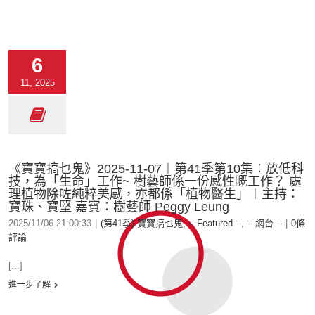
6
11, 2025
《寶寶搞乜鬼》2025-11-07︱第41季第10集︰放低科
技，為「生命」工作~ 樹藝師係一份感性嘅工作？ 處
理植物除咗純粹美感，亦都係「植物醫生」︱主持：
寶珠、寶堅 嘉賓：樹藝師 Peggy Leung
2025/11/06 21:00:33
|
(第41季) 寶寶搞乜鬼
,
-- Featured --
,
-- 網台 --
|
0條
評論
[...]
進一步了解