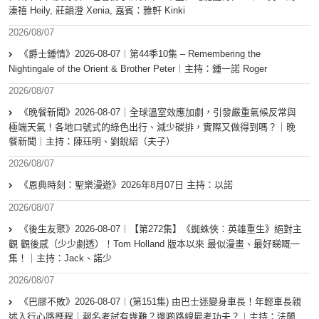
溱禧 Heily, 莊韻澄 Xenia, 嘉賓：雅軒 Kinki
2026/08/07
《爵士鍾情》2026-08-07︱第44季10集 – Remembering the
Nightingale of the Orient & Brother Peter︱主持：鍾一諾 Roger
2026/08/07
《晚餐新聞》2026-08-07｜全球溫室效應加劇，引發嚴重氣候反常與
極端天氣！各地口號式的綠色出行、減少碳排，實際又做得到嗎？｜晚
餐新聞｜主持：陳珏明、劉銳紹（夫子）
2026/08/07
《恩典時刻：聖樂漫遊》2026年8月07日 主持：以諾
2026/08/07
《後生友聚》2026-08-07︱【第272集】《蜘蛛俠：英雄重生》絕對主
觀 觀後感（少少劇透）！Tom Holland 版本以來 最似漫畫、最好睇嘅一
集！｜主持：Jack、諾少
2026/08/07
《巴膠不敗》2026-08-07︱(第151集) 由巴士迷變身車長！年輕車長親
述入行心路歷程｜報名考試有幾難？邊啲路線最考功夫？︱主持：法蘭