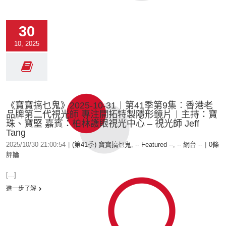
30
10, 2025
《寶寶搞乜鬼》2025-10-31︱第41季第9集︰香港老
品牌第二代視光師 專注開拓特製隱形鏡片︱主持：寶
珠、寶堅 嘉賓：柏林護眼視光中心 – 視光師 Jeff
Tang
2025/10/30 21:00:54
|
(第41季) 寶寶搞乜鬼
,
-- Featured --
,
-- 網台 --
|
0條
評論
[...]
進一步了解